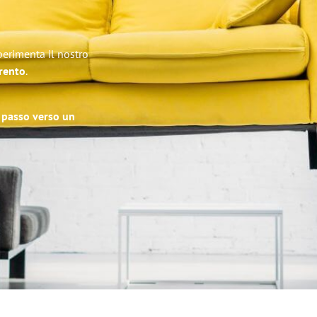
perimenta il nostro
Trento
.
o passo verso un