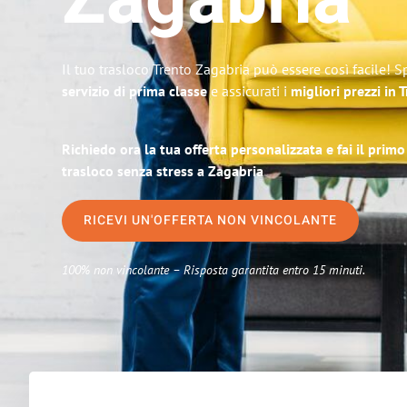
Zagabria
Il tuo trasloco Trento Zagabria può essere così facile! S
servizio di prima classe
e assicurati i
migliori prezzi in 
Richiedo ora la tua offerta personalizzata e fai il prim
trasloco senza stress a Zagabria
RICEVI UN'OFFERTA NON VINCOLANTE
100% non vincolante – Risposta garantita entro 15 minuti.