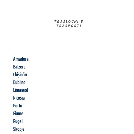
TRASLOCHI E
TRASPORTI​
Amadora
Balzers
Chișinău
Dublino
Limassol
Nicosia
Porto
Fiume
Rugell
Skopje