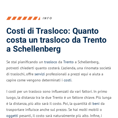
INFO
Costi di Trasloco: Quanto
costa un trasloco da Trento
a Schellenberg
Se stai pianificando un
trasloco
da
Trento
a Schellenberg,
potresti chiederti quanto costerà. L’azienda, una rinomata società
di traslochi, offre
servizi
professionali a prezzi equi e aiuta a
capire come vengono determinati i
costi
.
I costi per un trasloco sono influenzati da vari fattori. In primo
luogo, la distanza tra le due Trento è un fattore chiave. Più lunga
è la distanza, più alto sarà il costo. Poi, la quantità di
beni
da
trasportare influisce anche sul prezzo. Se hai molti mobili o
oggetti
pesanti, il costo sarà naturalmente più alto. Infine, i