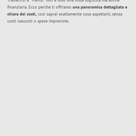
Trasferirsi a
Trento
non è solo una sfida logistica ma anche
finanziaria. Ecco perché ti offriamo
una panoramica dettagliata e
chiara dei costi,
così saprai esattamente cosa aspettarti, senza
costi nascosti o spese impreviste.