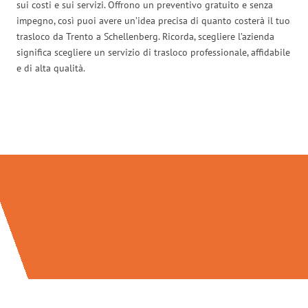
sui costi e sui servizi. Offrono un preventivo gratuito e senza
impegno, così puoi avere un’idea precisa di quanto costerà il tuo
trasloco da Trento a Schellenberg. Ricorda, scegliere l’azienda
significa scegliere un servizio di trasloco professionale, affidabile
e di alta qualità.
Traslochi Trento in numeri: