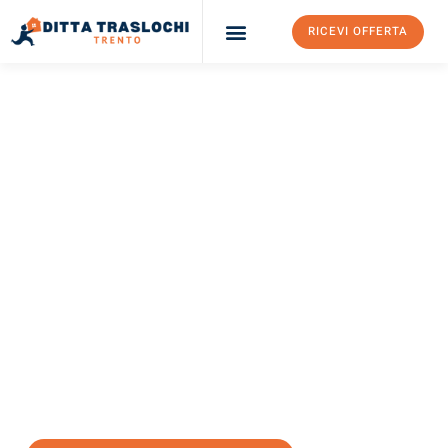
RICEVI OFFERTA
Ditta Traslochi Trento
Servizi Traslochi Trento
Costi e prezzi
TRASLOCHI TRENTO
Traslochi Trento
Schellenberg
Il tuo trasloco Trento Schellenberg può essere così facile!
Sperimenta il nostro
servizio di prima classe
e assicurati i
migliori prezzi in Trento
.
Richiedo ora la tua offerta personalizzata e fai il primo passo
verso un trasloco senza stress a Schellenberg