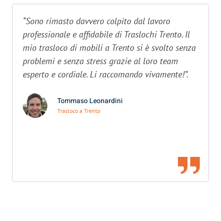
“Sono rimasto davvero colpito dal lavoro
professionale e affidabile di Traslochi Trento. Il
mio trasloco di mobili a Trento si è svolto senza
problemi e senza stress grazie al loro team
esperto e cordiale. Li raccomando vivamente!”.
Tommaso Leonardini
Trasloco a Trento