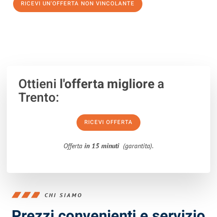
RICEVI UN'OFFERTA NON VINCOLANTE
100% non vincolante – Risposta garantita entro 15 minuti.
Ottieni
l'offerta migliore
a
Trento:
RICEVI OFFERTA
Offerta
in 15 minuti
(garantita).
CHI SIAMO
Prezzi convenienti e servizio