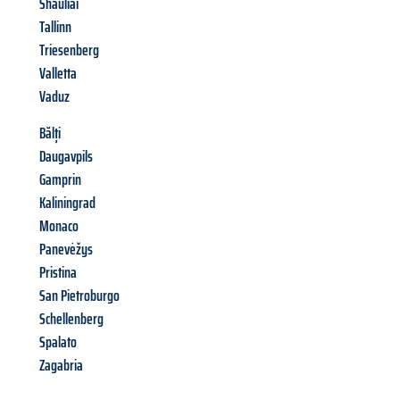
Shauliai
Tallinn
Triesenberg
Valletta
Vaduz
Bălți
Daugavpils
Gamprin
Kaliningrad
Monaco
Panevėžys
Pristina
San Pietroburgo
Schellenberg
Spalato
Zagabria