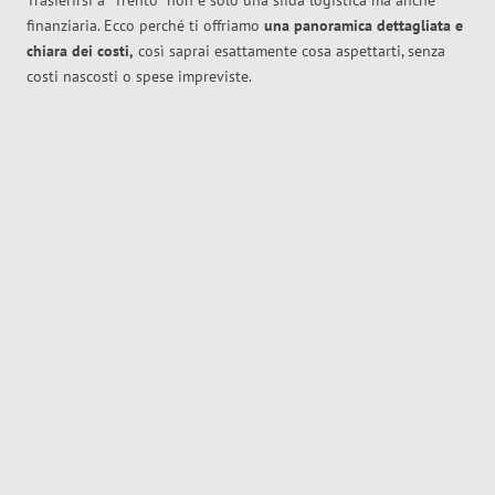
Trasferirsi a
Trento
non è solo una sfida logistica ma anche
finanziaria. Ecco perché ti offriamo
una panoramica dettagliata e
chiara dei costi,
così saprai esattamente cosa aspettarti, senza
costi nascosti o spese impreviste.