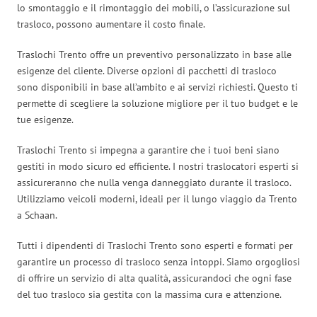
lo smontaggio e il rimontaggio dei mobili, o l’assicurazione sul
trasloco, possono aumentare il costo finale.
Traslochi Trento offre un preventivo personalizzato in base alle
esigenze del cliente. Diverse opzioni di pacchetti di trasloco
sono disponibili in base all’ambito e ai servizi richiesti. Questo ti
permette di scegliere la soluzione migliore per il tuo budget e le
tue esigenze.
Traslochi Trento si impegna a garantire che i tuoi beni siano
gestiti in modo sicuro ed efficiente. I nostri traslocatori esperti si
assicureranno che nulla venga danneggiato durante il trasloco.
Utilizziamo veicoli moderni, ideali per il lungo viaggio da Trento
a Schaan.
Tutti i dipendenti di Traslochi Trento sono esperti e formati per
garantire un processo di trasloco senza intoppi. Siamo orgogliosi
di offrire un servizio di alta qualità, assicurandoci che ogni fase
del tuo trasloco sia gestita con la massima cura e attenzione.