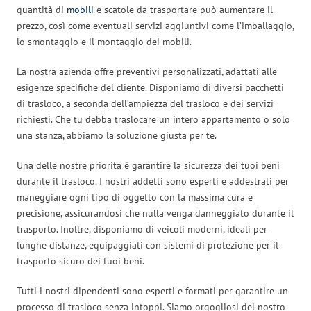
quantità di
mobili
e scatole da trasportare può aumentare il
prezzo, così come eventuali servizi aggiuntivi come l’imballaggio,
lo smontaggio e il montaggio dei mobili.
La nostra azienda offre preventivi personalizzati, adattati alle
esigenze specifiche del cliente. Disponiamo di diversi pacchetti
di trasloco, a seconda dell’ampiezza del trasloco e dei servizi
richiesti. Che tu debba traslocare un intero appartamento o solo
una stanza, abbiamo la soluzione giusta per te.
Una delle nostre priorità è garantire la sicurezza dei tuoi beni
durante il trasloco. I nostri addetti sono esperti e addestrati per
maneggiare ogni tipo di oggetto con la massima cura e
precisione, assicurandosi che nulla venga danneggiato durante il
trasporto. Inoltre, disponiamo di veicoli moderni, ideali per
lunghe distanze, equipaggiati con sistemi di protezione per il
trasporto sicuro dei tuoi beni.
Tutti i nostri dipendenti sono esperti e formati per garantire un
processo di trasloco senza intoppi. Siamo orgogliosi del nostro