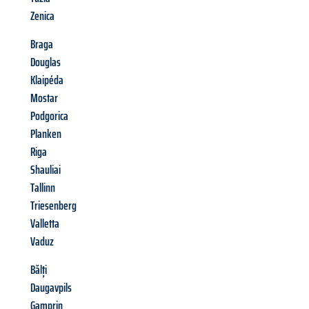
Zenica
Braga
Douglas
Klaipéda
Mostar
Podgorica
Planken
Riga
Shauliai
Tallinn
Triesenberg
Valletta
Vaduz
Bălți
Daugavpils
Gamprin