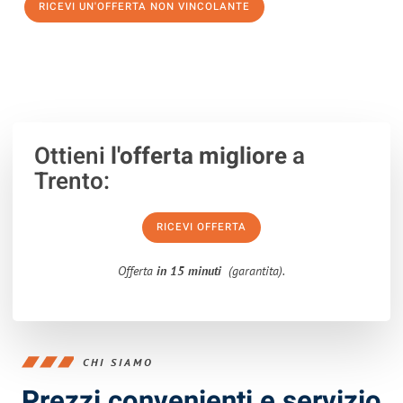
RICEVI UN'OFFERTA NON VINCOLANTE
100% non vincolante – Risposta garantita entro 15 minuti.
Ottieni
l'offerta migliore
a
Trento:
RICEVI OFFERTA
Offerta
in 15 minuti
(garantita).
CHI SIAMO
Prezzi convenienti e servizio