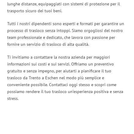
lunghe distanze, equipaggiati con sistemi di protezione per il
trasporto sicuro dei tuoi beni.
Tutti i nostri dipendenti sono esperti e formati per garantire un
processo di trasloco senza intoppi. Siamo orgogliosi del nostro
team professionale e dedicato, che lavora con passione per
fornire un servizio di trasloco di alta qualità.
Ti invitiamo a contattare la nostra azienda per maggiori
informazioni sui costi e sui servizi. Offriamo un preventivo
gratuito e senza impegno, per aiutarti a pianificare il tuo
trasloco da Trento a Eschen nel modo più semplice e
conveniente possibile. Contattaci oggi stesso e scopri come
possiamo rendere il tuo trasloco un’esperienza positiva e senza
stress.
Traslochi Trento in numeri: