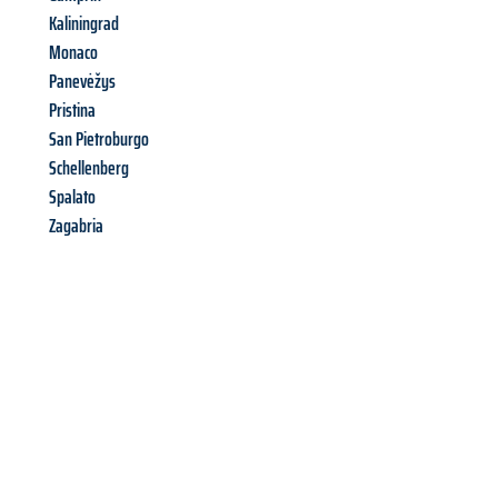
Kaliningrad
Monaco
Panevėžys
Pristina
San Pietroburgo
Schellenberg
Spalato
Zagabria
Richiedi ora la tua
offerta
al
miglior
prezzo !