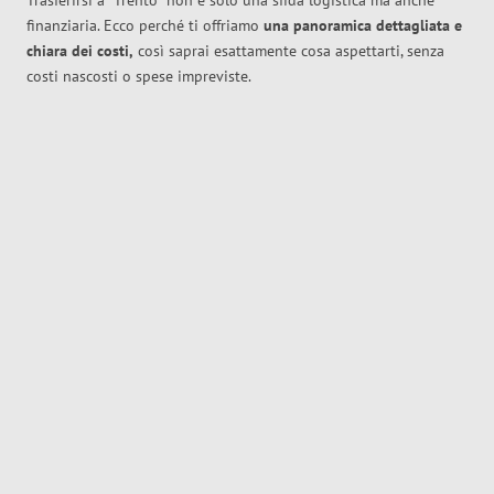
Trasferirsi a
Trento
non è solo una sfida logistica ma anche
finanziaria. Ecco perché ti offriamo
una panoramica dettagliata e
chiara dei costi,
così saprai esattamente cosa aspettarti, senza
costi nascosti o spese impreviste.