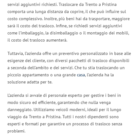
servizi aggiuntivi richiesti. Traslocare da Trento a Pristina
comporta una lunga distanza da coprire, il che può influire sul
costo complessivo. Inoltre, più beni hai da trasportare, maggiore
sarà il costo del trasloco. Infine, se richiedi servizi aggiuntivi
come l’imballaggio, la disimballaggio o il montaggio dei mobili,
il costo del trasloco aumenterà.
Tuttavia, l’azienda offre un preventivo personalizzato in base alle
esigenze del cliente, con diversi pacchetti di trasloco disponibili
a seconda dell’ambito e dei servizi. Che tu stia traslocando un
piccolo appartamento o una grande
casa
, l’azienda ha la
soluzione adatta per te.
L’azienda si avvale di personale esperto per gestire i beni in
modo sicuro ed efficiente, garantendo che nulla venga
danneggiato. Utilizziamo veicoli moderni, ideali per il lungo
viaggio da Trento a Pristina. Tutti i nostri dipendenti sono
esperti e formati per garantire un processo di trasloco senza
problemi.