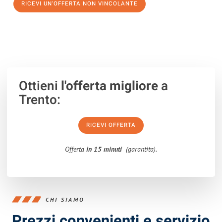
RICEVI UN'OFFERTA NON VINCOLANTE
100% non vincolante – Risposta garantita entro 15 minuti.
Ottieni
l'offerta migliore
a
Trento:
RICEVI OFFERTA
Offerta
in 15 minuti
(garantita).
CHI SIAMO
Prezzi convenienti e servizio