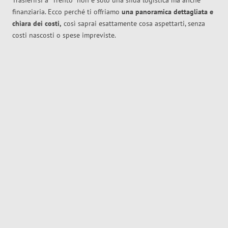
Trasferirsi a
Trento
non è solo una sfida logistica ma anche
finanziaria. Ecco perché ti offriamo
una panoramica dettagliata e
chiara dei costi,
così saprai esattamente cosa aspettarti, senza
costi nascosti o spese impreviste.