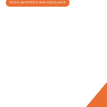
RICEVI UN'OFFERTA NON VINCOLANTE