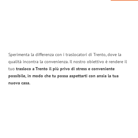
Sperimenta la differenza con i traslocatori di Trento, dove la
qualità incontra la convenienza. Il nostro obiettivo è rendere il
tuo
trasloco a Trento il più privo di stress e conveniente
possibile, in modo che tu possa aspettarti con ansia la tua
nuova casa.