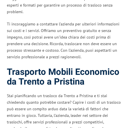
esperti e formati per garantire un processo di trasloco senza
problemi.
Ti incoraggiamo a contattare l’azienda per ulteriori informazioni
sui costi e i servizi. Offriamo un preventivo gratuito e senza
impegno, così potrai avere un’idea chiara dei costi prima di
prendere una decisione. Ricorda, traslocare non deve essere un
processo stressante e costoso. Con l’azienda, puoi aspettarti un
servizio professionale a prezzi ragionevoli.
Trasporto Mobili Economico
da Trento a Pristina
Stai pianificando un trasloco da Trento a Pristina e ti stai
chiedendo quanto potrebbe costare? Capire i costi di un trasloco
può essere un compito arduo data la varietà di fattori che
entrano in gioco. Tuttavia, l’azienda, leader nel settore dei
traslochi, offre servizi professionali a prezzi competitivi,