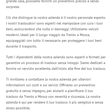
grande casa, possiamo fornirti un preventivo preciso e senza
sorprese.
Ciò che distingue la nostra azienda è il nostro personale esperto.
I nostri traslocatori sono esperti nel manipolare con cura i tuoi
beni, assicurandosi che nulla si danneggi. Utilizziamo veicoli
moderni, ideali per il lungo viaggio da Trento a Mosca,
equipaggiati con tutto il necessario per proteggere i tuoi beni
durante il trasporto.
Tutti i dipendenti della nostra azienda sono esperti e formati per
garantire un processo di trasloco senza intoppi. Siamo dedicati a
fornire un servizio eccellente, dall’inizio alla fine del tuo trasloco.
Ti invitiamo a contattare la nostra azienda per ulteriori
informazioni sui costi e sui servizi. Offriamo un preventivo
gratuito e senza impegno, per aiutarti a pianificare il tuo
trasloco da Trento a Mosca con serenità e sicurezza. La nostra
azienda è qui per rendere il tuo trasloco il più semplice e senza
stress possibile.