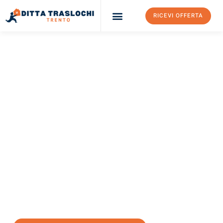
RICEVI OFFERTA
Ditta Traslochi Trento
Servizi Traslochi Trento
Costi e prezzi
TRASLOCHI TRENTO
Traslochi Trento
Mosca
Il tuo trasloco Trento Mosca può essere così facile! Sperimenta
il nostro
servizio di prima classe
e assicurati i
migliori prezzi in
Trento
.
Richiedo ora la tua offerta personalizzata e fai il primo passo
verso un trasloco senza stress a Mosca