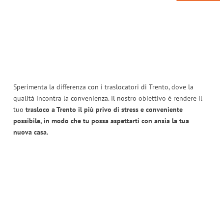
Sperimenta la differenza con i traslocatori di Trento, dove la
qualità incontra la convenienza. Il nostro obiettivo è rendere il
tuo
trasloco a Trento il più privo di stress e conveniente
possibile, in modo che tu possa aspettarti con ansia la tua
nuova casa.