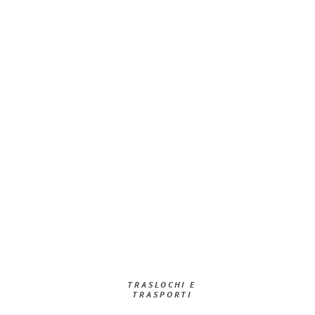
TRASLOCHI E
TRASPORTI​