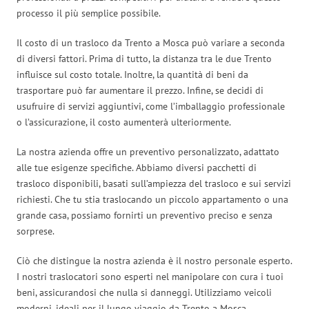
processo il più semplice possibile.
Il costo di un trasloco da Trento a Mosca può variare a seconda
di diversi fattori. Prima di tutto, la distanza tra le due Trento
influisce sul costo totale. Inoltre, la quantità di beni da
trasportare può far aumentare il prezzo. Infine, se decidi di
usufruire di servizi aggiuntivi, come l’imballaggio professionale
o l’assicurazione, il costo aumenterà ulteriormente.
La nostra azienda offre un preventivo personalizzato, adattato
alle tue esigenze specifiche. Abbiamo diversi pacchetti di
trasloco disponibili, basati sull’ampiezza del trasloco e sui servizi
richiesti. Che tu stia traslocando un piccolo appartamento o una
grande casa, possiamo fornirti un preventivo preciso e senza
sorprese.
Ciò che distingue la nostra azienda è il nostro personale esperto.
I nostri traslocatori sono esperti nel manipolare con cura i tuoi
beni, assicurandosi che nulla si danneggi. Utilizziamo veicoli
moderni, ideali per il lungo viaggio da Trento a Mosca,