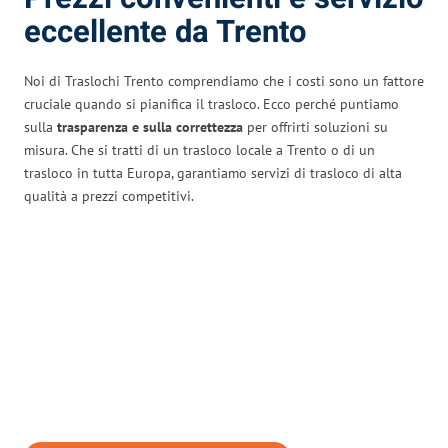
eccellente da Trento
Noi di Traslochi Trento comprendiamo che i costi sono un fattore
cruciale quando si pianifica il trasloco. Ecco perché puntiamo
sulla
trasparenza e sulla correttezza
per offrirti soluzioni su
misura. Che si tratti di un trasloco locale a Trento o di un
trasloco in tutta Europa, garantiamo servizi di trasloco di alta
qualità a prezzi competitivi.