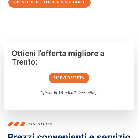
RICEVI UN'OFFERTA NON VINCOLANTE
100% non vincolante – Risposta garantita entro 15 minuti.
Ottieni
l'offerta migliore
a
Trento:
RICEVI OFFERTA
Offerta
in 15 minuti
(garantita).
CHI SIAMO
Prezzi convenienti e servizio