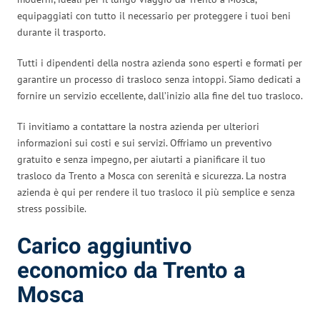
equipaggiati con tutto il necessario per proteggere i tuoi beni
durante il trasporto.
Tutti i dipendenti della nostra azienda sono esperti e formati per
garantire un processo di trasloco senza intoppi. Siamo dedicati a
fornire un servizio eccellente, dall’inizio alla fine del tuo trasloco.
Ti invitiamo a contattare la nostra azienda per ulteriori
informazioni sui costi e sui servizi. Offriamo un preventivo
gratuito e senza impegno, per aiutarti a pianificare il tuo
trasloco da Trento a Mosca con serenità e sicurezza. La nostra
azienda è qui per rendere il tuo trasloco il più semplice e senza
stress possibile.
Carico aggiuntivo
economico da Trento a
Mosca