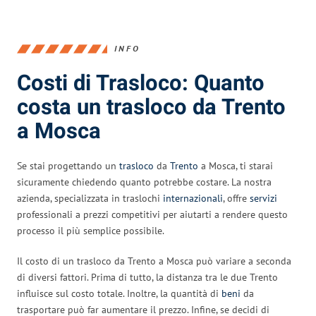
INFO
Costi di Trasloco: Quanto
costa un trasloco da Trento
a Mosca
Se stai progettando un
trasloco
da
Trento
a Mosca, ti starai
sicuramente chiedendo quanto potrebbe costare. La nostra
azienda, specializzata in traslochi
internazionali
, offre
servizi
professionali a prezzi competitivi per aiutarti a rendere questo
processo il più semplice possibile.
Il costo di un trasloco da Trento a Mosca può variare a seconda
di diversi fattori. Prima di tutto, la distanza tra le due Trento
influisce sul costo totale. Inoltre, la quantità di
beni
da
trasportare può far aumentare il prezzo. Infine, se decidi di