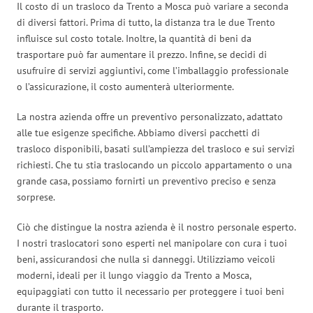
Il costo di un trasloco da Trento a Mosca può variare a seconda
di diversi fattori. Prima di tutto, la distanza tra le due Trento
influisce sul costo totale. Inoltre, la quantità di beni da
trasportare può far aumentare il prezzo. Infine, se decidi di
usufruire di servizi aggiuntivi, come l’imballaggio professionale
o l’assicurazione, il costo aumenterà ulteriormente.
La nostra azienda offre un preventivo personalizzato, adattato
alle tue esigenze specifiche. Abbiamo diversi pacchetti di
trasloco disponibili, basati sull’ampiezza del trasloco e sui servizi
richiesti. Che tu stia traslocando un piccolo appartamento o una
grande casa, possiamo fornirti un preventivo preciso e senza
sorprese.
Ciò che distingue la nostra azienda è il nostro personale esperto.
I nostri traslocatori sono esperti nel manipolare con cura i tuoi
beni, assicurandosi che nulla si danneggi. Utilizziamo veicoli
moderni, ideali per il lungo viaggio da Trento a Mosca,
equipaggiati con tutto il necessario per proteggere i tuoi beni
durante il trasporto.