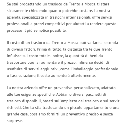
Se stai progettando un trasloco da Trento a Mosca, ti starai
sicuramente chiedendo quanto potrebbe costare. La nostra
azienda, specializzata in traslochi internazionali, offre servizi
professionali a prezzi competitivi per aiutarti a rendere questo
processo il più semplice possibile.
Il costo di un trasloco da Trento a Mosca può variare a seconda
di diversi fattori. Prima di tutto, la distanza tra le due Trento
influisce sul costo totale. Inoltre, la quantità di beni da
trasportare può far aumentare il prezzo. Infine, se decidi di
usufruire di servizi aggiuntivi, come l’imballaggio professionale
o l’assicurazione, il costo aumenterà ulteriormente.
La nostra azienda offre un preventivo personalizzato, adattato
alle tue esigenze specifiche. Abbiamo diversi pacchetti di
trasloco disponibili, basati sull’ampiezza del trasloco e sui servizi
richiesti. Che tu stia traslocando un piccolo appartamento o una
grande casa, possiamo fornirti un preventivo preciso e senza
sorprese.