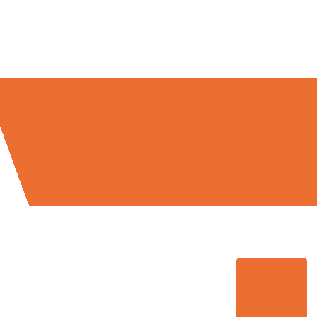
Traslochi Trento in numeri: