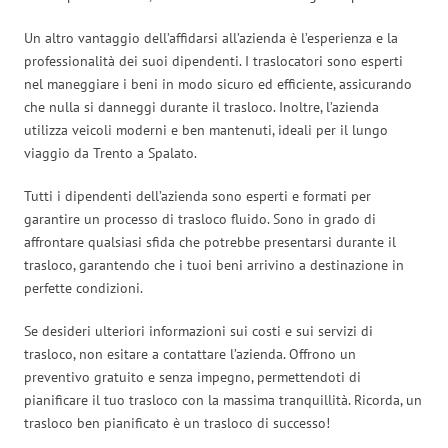
Un altro vantaggio dell’affidarsi all’azienda è l’esperienza e la
professionalità dei suoi dipendenti. I traslocatori sono esperti
nel maneggiare i beni in modo sicuro ed efficiente, assicurando
che nulla si danneggi durante il trasloco. Inoltre, l’azienda
utilizza veicoli moderni e ben mantenuti, ideali per il lungo
viaggio da Trento a Spalato.
Tutti i dipendenti dell’azienda sono esperti e formati per
garantire un processo di trasloco fluido. Sono in grado di
affrontare qualsiasi sfida che potrebbe presentarsi durante il
trasloco, garantendo che i tuoi beni arrivino a destinazione in
perfette condizioni.
Se desideri ulteriori informazioni sui costi e sui servizi di
trasloco, non esitare a contattare l’azienda. Offrono un
preventivo gratuito e senza impegno, permettendoti di
pianificare il tuo trasloco con la massima tranquillità. Ricorda, un
trasloco ben pianificato è un trasloco di successo!