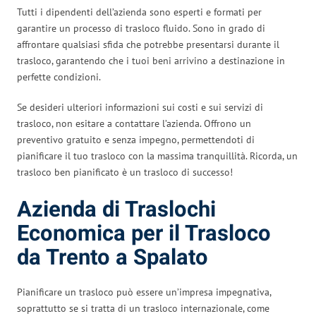
Tutti i dipendenti dell’azienda sono esperti e formati per
garantire un processo di trasloco fluido. Sono in grado di
affrontare qualsiasi sfida che potrebbe presentarsi durante il
trasloco, garantendo che i tuoi beni arrivino a destinazione in
perfette condizioni.
Se desideri ulteriori informazioni sui costi e sui servizi di
trasloco, non esitare a contattare l’azienda. Offrono un
preventivo gratuito e senza impegno, permettendoti di
pianificare il tuo trasloco con la massima tranquillità. Ricorda, un
trasloco ben pianificato è un trasloco di successo!
Azienda di Traslochi
Economica per il Trasloco
da Trento a Spalato
Pianificare un trasloco può essere un’impresa impegnativa,
soprattutto se si tratta di un trasloco internazionale, come