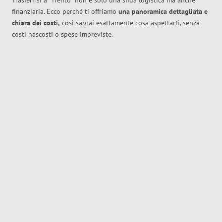
Trasferirsi a
Trento
non è solo una sfida logistica ma anche
finanziaria. Ecco perché ti offriamo
una panoramica dettagliata e
chiara dei costi,
così saprai esattamente cosa aspettarti, senza
costi nascosti o spese impreviste.