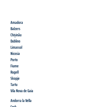
Amadora
Balzers
Chișinău
Dublino
Limassol
Nicosia
Porto
Fiume
Rugell
Skopje
Tartu
Vila Nova de Gaia
Andorra la Vella
Cork