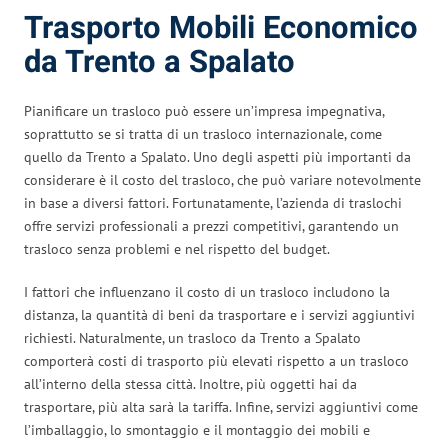
Trasporto Mobili Economico
da Trento a Spalato
Pianificare un trasloco può essere un’impresa impegnativa,
soprattutto se si tratta di un trasloco internazionale, come
quello da Trento a Spalato. Uno degli aspetti più importanti da
considerare è il costo del trasloco, che può variare notevolmente
in base a diversi fattori. Fortunatamente, l’azienda di traslochi
offre servizi professionali a prezzi competitivi, garantendo un
trasloco senza problemi e nel rispetto del budget.
I fattori che influenzano il costo di un trasloco includono la
distanza, la quantità di beni da trasportare e i servizi aggiuntivi
richiesti. Naturalmente, un trasloco da Trento a Spalato
comporterà costi di trasporto più elevati rispetto a un trasloco
all’interno della stessa città. Inoltre, più oggetti hai da
trasportare, più alta sarà la tariffa. Infine, servizi aggiuntivi come
l’imballaggio, lo smontaggio e il montaggio dei mobili e