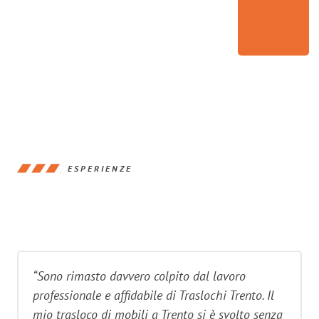
ESPERIENZE
“Sono rimasto davvero colpito dal lavoro
professionale e affidabile di Traslochi Trento. Il
mio trasloco di mobili a Trento si è svolto senza