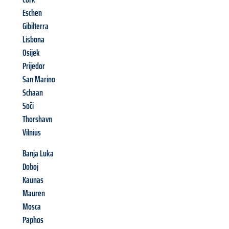
Eschen
Gibilterra
Lisbona
Osijek
Prijedor
San Marino
Schaan
Soči
Thorshavn
Vilnius
Banja Luka
Doboj
Kaunas
Mauren
Mosca
Paphos