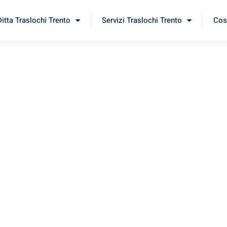
Ditta Traslochi Trento
Servizi Traslochi Trento
Cost
uliai
erimenta il nostro