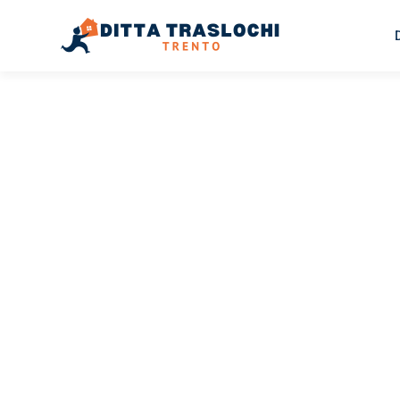
TRASLOCHI TRENTO
Traslochi
Trento
Šia
Il tuo trasloco Trento Šiauliai può essere così facile! Sp