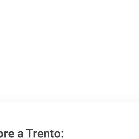
Trento
.
o passo verso un
ore
a Trento: