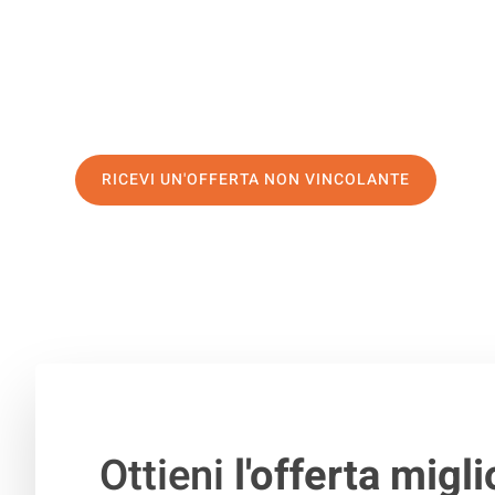
servizio di prima classe
e assicurati i
migliori prezzi in 
Richiedo ora la tua offerta personalizzata e fai il prim
trasloco senza stress a Šiauliai
RICEVI UN'OFFERTA NON VINCOLANTE
100% non vincolante – Risposta garantita entro 15 minuti.
Ottieni
l'offerta migli