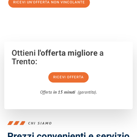
RICEVI UN'OFFERTA NON VINCOLANTE
100% non vincolante – Risposta garantita entro 15 minuti.
Ottieni
l'offerta migliore
a
Trento:
RICEVI OFFERTA
Offerta
in 15 minuti
(garantita).
CHI SIAMO
Prezzi convenienti e servizio