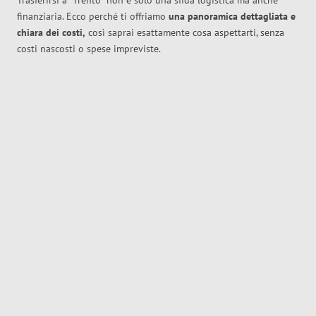
Trasferirsi a
Trento
non è solo una sfida logistica ma anche
finanziaria. Ecco perché ti offriamo
una panoramica dettagliata e
chiara dei costi,
così saprai esattamente cosa aspettarti, senza
costi nascosti o spese impreviste.