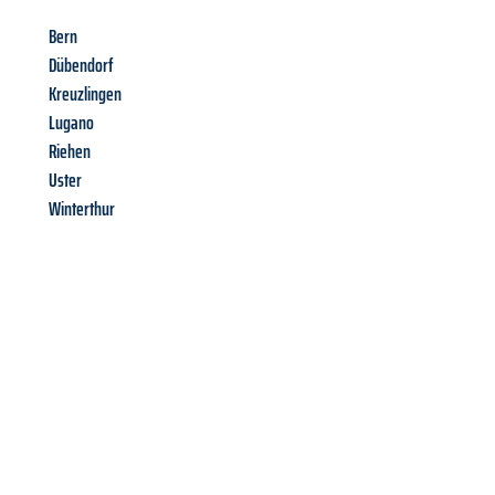
Bern
Dübendorf
Kreuzlingen
Lugano
Riehen
Uster
Winterthur
Richiedi ora la tua
offerta
al
miglior
prezzo !
Inviateci adesso la vostra richiesta non vincolante e