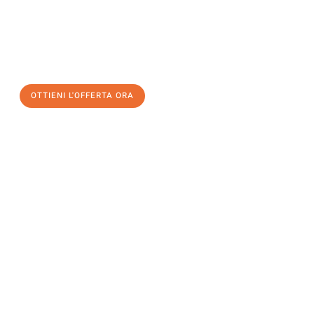
assicuratevi la vostra
offerta di trasloco per le vostre esigenze
a Trento
al miglior prezzo! Approfitta dell’occasione per
un
trasloco senza stress
e con il massimo comfort:
OTTIENI L'OFFERTA ORA