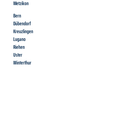
Wetzikon
Bern
Dübendorf
Kreuzlingen
Lugano
Riehen
Uster
Winterthur
Richiedi ora la tua
offerta
al
miglior
prezzo !