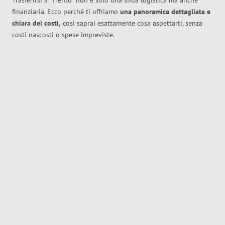
Trasferirsi a
Trento
non è solo una sfida logistica ma anche
finanziaria. Ecco perché ti offriamo
una panoramica dettagliata e
chiara dei costi,
così saprai esattamente cosa aspettarti, senza
costi nascosti o spese impreviste.