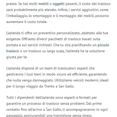
prezzo. Se hai molti
mobili
o
oggetti
pesanti, il costo del trasloco
sarà probabilmente più elevato. Infine, i servizi aggiuntivi, come
l’imballaggio, lo smontaggio e il montaggio dei mobili, possono
aumentare il costo totale.
L’azienda ti offre un preventivo personalizzato, adattato alle tue
esigenze. Offriamo diversi pacchetti di trasloco basati sulla
portata e sui servizi richiesti. Che tu stia pianificando un
piccolo
trasloco
o un trasloco su larga scala, l’azienda ha la soluzione
giusta per te.
L’azienda dispone di un team di traslocatori esperti che
gestiranno i tuoi beni in modo sicuro ed efficiente, garantendo
che nulla venga danneggiato. Utilizziamo veicoli moderni, ideali
per il lungo viaggio da Trento a San Gallo.
Tutti i dipendenti dell’azienda sono esperti e formati per
garantire un processo di trasloco senza problemi. Dal primo
contatto fino all’arrivo a San Gallo, ti accompagneranno in ogni
passaggio, assicurandoti una transizione senza stress.