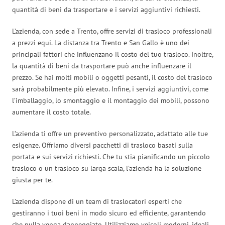
quantità di beni da trasportare e i servizi aggiuntivi richiesti.
L’azienda, con sede a Trento, offre servizi di trasloco professionali
a prezzi equi. La distanza tra Trento e San Gallo è uno dei
principali fattori che influenzano il costo del tuo trasloco. Inoltre,
la quantità di beni da trasportare può anche influenzare il
prezzo. Se hai molti mobili o oggetti pesanti, il costo del trasloco
sarà probabilmente più elevato. Infine, i servizi aggiuntivi, come
l’imballaggio, lo smontaggio e il montaggio dei mobili, possono
aumentare il costo totale.
L’azienda ti offre un preventivo personalizzato, adattato alle tue
esigenze. Offriamo diversi pacchetti di trasloco basati sulla
portata e sui servizi richiesti. Che tu stia pianificando un piccolo
trasloco o un trasloco su larga scala, l’azienda ha la soluzione
giusta per te.
L’azienda dispone di un team di traslocatori esperti che
gestiranno i tuoi beni in modo sicuro ed efficiente, garantendo
che nulla venga danneggiato. Utilizziamo veicoli moderni, ideali