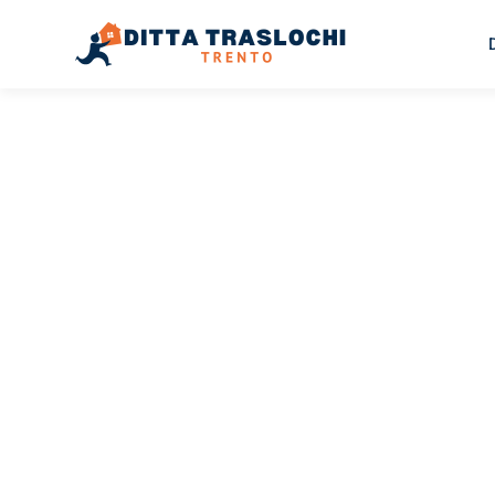
TRASLOCHI TRENTO
Traslochi
Trento
Bas
Il tuo trasloco Trento Basilea può essere così facile! Sp