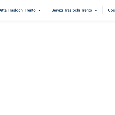
Ditta Traslochi Trento
Servizi Traslochi Trento
Cost
ilea
erimenta il nostro