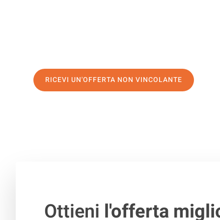
servizio di prima classe
e assicurati i
migliori prezzi in 
Richiedo ora la tua offerta personalizzata e fai il prim
trasloco senza stress a Basilea
RICEVI UN'OFFERTA NON VINCOLANTE
100% non vincolante – Risposta garantita entro 15 minuti.
Ottieni
l'offerta migli