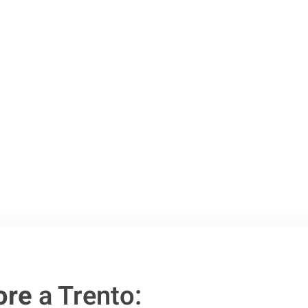
Trento
.
o passo verso un
ore
a Trento: