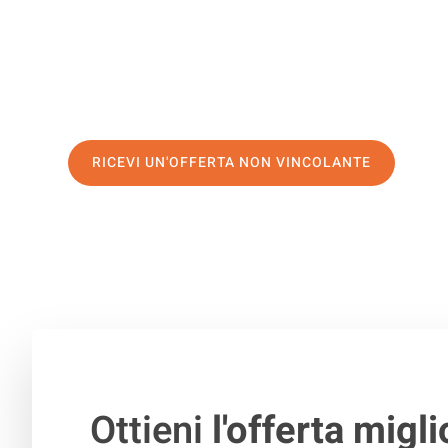
di prima classe
e assicurati i
migliori prezzi in Trento
.
Richiedo ora la tua offerta personalizzata e fai il prim
trasloco senza stress a Thun
RICEVI UN'OFFERTA NON VINCOLANTE
100% non vincolante – Risposta garantita entro 15 minuti.
Ottieni
l'offerta migli