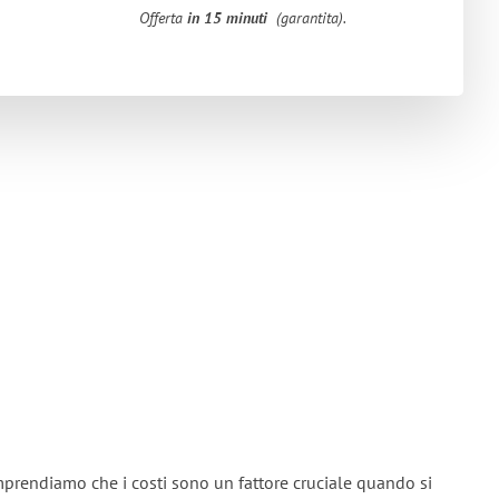
Offerta
in 15 minuti
(garantita).
mprendiamo che i costi sono un fattore cruciale quando si