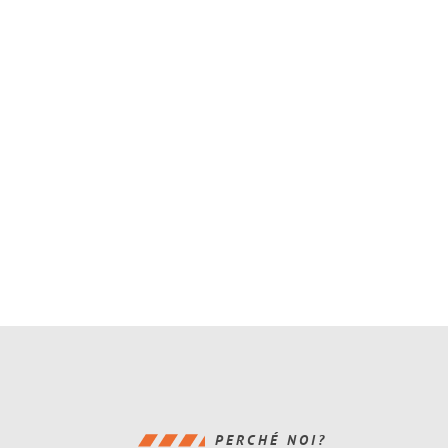
PERCHÉ NOI?