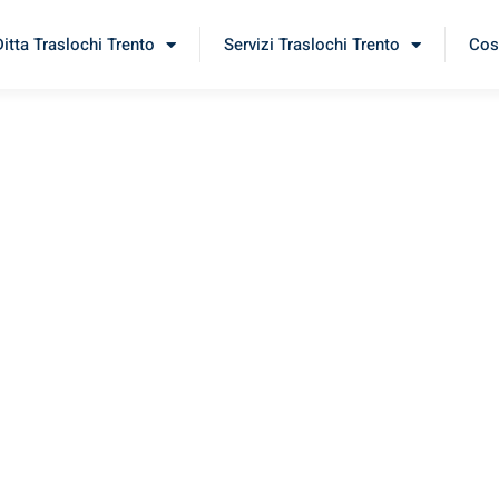
Ditta Traslochi Trento
Servizi Traslochi Trento
Cost
un
imenta il nostro
servizio