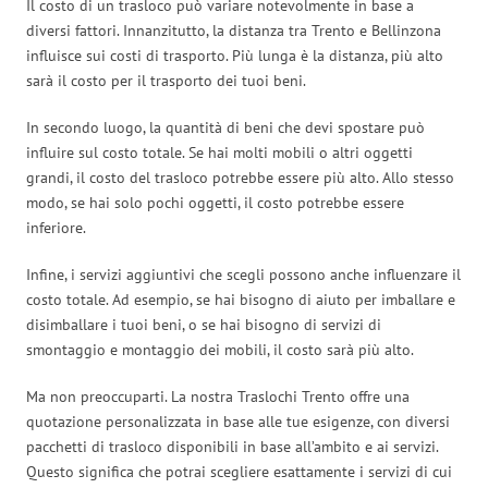
Il costo di un trasloco può variare notevolmente in base a
diversi fattori. Innanzitutto, la distanza tra Trento e Bellinzona
influisce sui costi di trasporto. Più lunga è la distanza, più alto
sarà il costo per il trasporto dei tuoi beni.
In secondo luogo, la quantità di beni che devi spostare può
influire sul costo totale. Se hai molti mobili o altri oggetti
grandi, il costo del trasloco potrebbe essere più alto. Allo stesso
modo, se hai solo pochi oggetti, il costo potrebbe essere
inferiore.
Infine, i servizi aggiuntivi che scegli possono anche influenzare il
costo totale. Ad esempio, se hai bisogno di aiuto per imballare e
disimballare i tuoi beni, o se hai bisogno di servizi di
smontaggio e montaggio dei mobili, il costo sarà più alto.
Ma non preoccuparti. La nostra Traslochi Trento offre una
quotazione personalizzata in base alle tue esigenze, con diversi
pacchetti di trasloco disponibili in base all’ambito e ai servizi.
Questo significa che potrai scegliere esattamente i servizi di cui