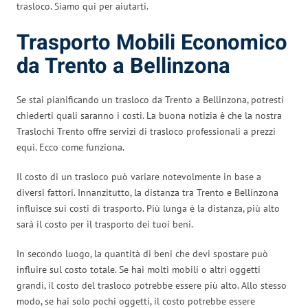
trasloco. Siamo qui per aiutarti.
Trasporto Mobili Economico
da Trento a Bellinzona
Se stai pianificando un trasloco da Trento a Bellinzona, potresti
chiederti quali saranno i costi. La buona notizia è che la nostra
Traslochi Trento offre servizi di trasloco professionali a prezzi
equi. Ecco come funziona.
Il costo di un trasloco può variare notevolmente in base a
diversi fattori. Innanzitutto, la distanza tra Trento e Bellinzona
influisce sui costi di trasporto. Più lunga è la distanza, più alto
sarà il costo per il trasporto dei tuoi beni.
In secondo luogo, la quantità di beni che devi spostare può
influire sul costo totale. Se hai molti mobili o altri oggetti
grandi, il costo del trasloco potrebbe essere più alto. Allo stesso
modo, se hai solo pochi oggetti, il costo potrebbe essere