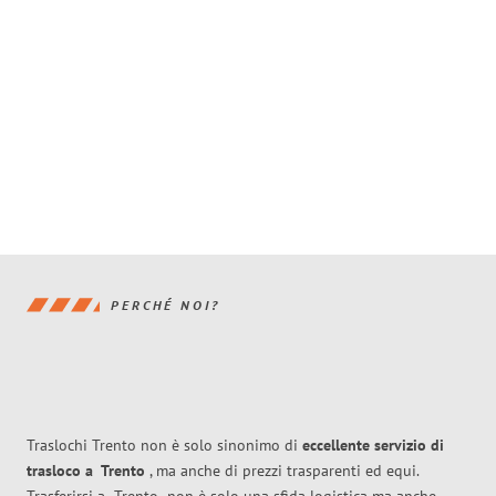
PERCHÉ NOI?
Traslochi Trento non è solo sinonimo di
eccellente
servizio di
trasloco
a
Trento
, ma anche di prezzi trasparenti ed equi.