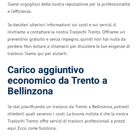
Siamo orgogliosi della nostra reputazione per la professionalità
e l’efficienza.
Se desideri ulteriori informazioni sui costi e sui servizi, ti
invitiamo a contattare la nostra Traslochi Trento. Offriamo un
preventivo gratuito e senza impegno, quindi non hai nulla da
perdere. Non esitare a chiamarci per discutere le tue esigenze di
trasloco. Siamo qui per aiutarti.
Carico aggiuntivo
economico da Trento a
Bellinzona
Se stai pianificando un trasloco da Trento a Bellinzona, potresti
chiederti quali saranno i costi. La buona notizia è che la nostra
Traslochi Trento offre servizi di trasloco professionali a prezzi
equi. Ecco come funziona.