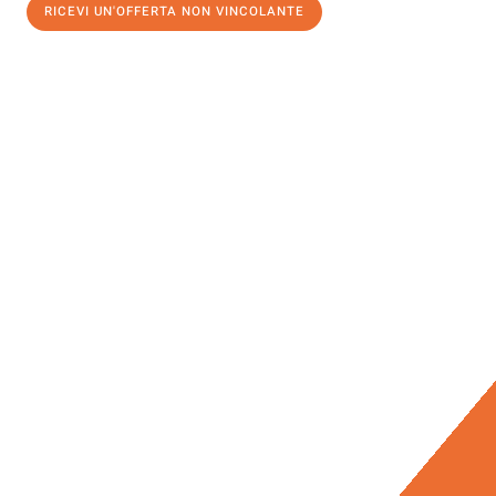
RICEVI UN'OFFERTA NON VINCOLANTE