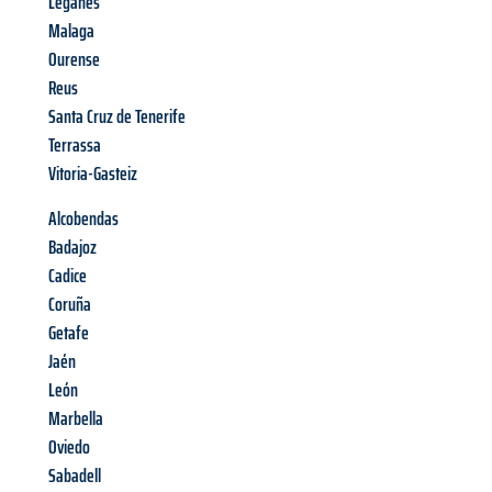
Leganés
Malaga
Ourense
Reus
Santa Cruz de Tenerife
Terrassa
Vitoria-Gasteiz
Alcobendas
Badajoz
Cadice
Coruña
Getafe
Jaén
León
Marbella
Oviedo
Sabadell