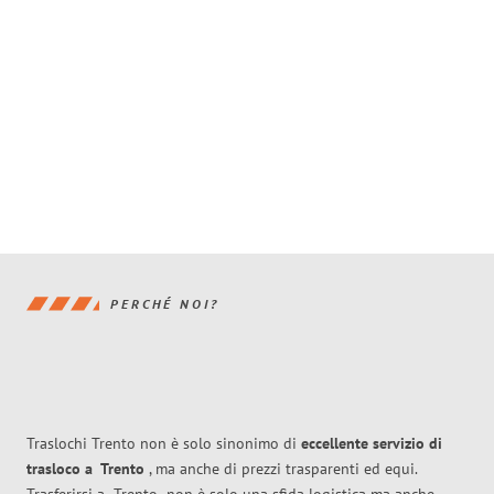
PERCHÉ NOI?
Traslochi Trento non è solo sinonimo di
eccellente
servizio di
trasloco
a
Trento
, ma anche di prezzi trasparenti ed equi.