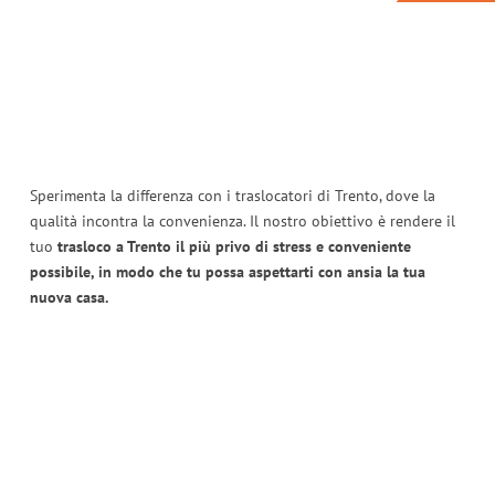
Sperimenta la differenza con i traslocatori di Trento, dove la
qualità incontra la convenienza. Il nostro obiettivo è rendere il
tuo
trasloco a Trento il più privo di stress e conveniente
possibile, in modo che tu possa aspettarti con ansia la tua
nuova casa.