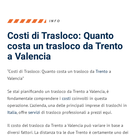
INFO
Costi di Trasloco: Quanto
costa un trasloco da Trento
a Valencia
“Costi di Trasloco: Quanto costa un trasloco da
Trento
a
Valencia”
Se stai pianificando un trasloco da Trento a Valencia, è
fondamentale comprendere i
costi
coinvolti in questa
operazione. L’azienda, una delle principali imprese di traslochi in
Italia
, offre
servizi
di trasloco professionali a prezzi equi.
Il costo del trasloco da Trento a Valencia può variare in base a
diversi fattori. La distanza tra le due Trento è certamente uno dei