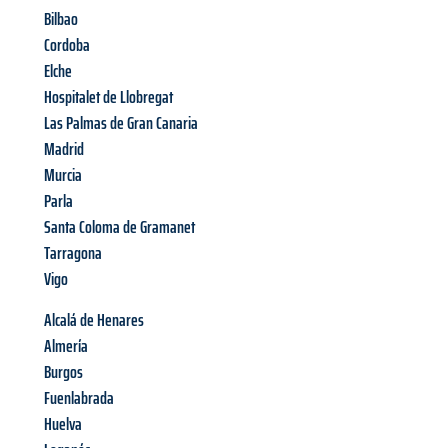
Bilbao
Cordoba
Elche
Hospitalet de Llobregat
Las Palmas de Gran Canaria
Madrid
Murcia
Parla
Santa Coloma de Gramanet
Tarragona
Vigo
Alcalá de Henares
Almería
Burgos
Fuenlabrada
Huelva