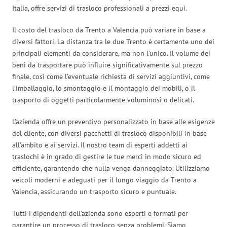
Italia, offre servizi di trasloco professionali a prezzi equi.
Il costo del trasloco da Trento a Valencia può variare in base a
diversi fattori. La distanza tra le due Trento è certamente uno dei
principali elementi da considerare, ma non l’unico. Il volume dei
beni da trasportare può influire significativamente sul prezzo
finale, così come l’eventuale richiesta di servizi aggiuntivi, come
l’imballaggio, lo smontaggio e il montaggio dei mobili, o il
trasporto di oggetti particolarmente voluminosi o delicati.
L’azienda offre un preventivo personalizzato in base alle esigenze
del cliente, con diversi pacchetti di trasloco disponibili in base
all’ambito e ai servizi. Il nostro team di esperti addetti ai
traslochi è in grado di gestire le tue merci in modo sicuro ed
efficiente, garantendo che nulla venga danneggiato. Utilizziamo
veicoli moderni e adeguati per il lungo viaggio da Trento a
Valencia, assicurando un trasporto sicuro e puntuale.
Tutti i dipendenti dell’azienda sono esperti e formati per
garantire un processo di trasloco senza problemi. Siamo