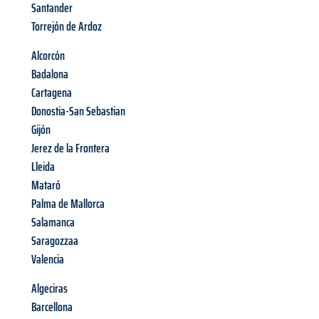
Santander
Torrejón de Ardoz
Alcorcón
Badalona
Cartagena
Donostia-San Sebastian
Gijón
Jerez de la Frontera
Lleida
Mataró
Palma de Mallorca
Salamanca
Saragozzaa
Valencia
Algeciras
Barcellona