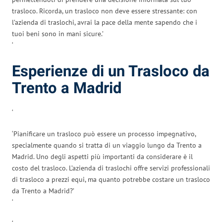
trasloco. Ricorda, un trasloco non deve essere stressante: con
l’azienda di traslochi, avrai la pace della mente sapendo che i
tuoi beni sono in mani sicure.’
‘
Esperienze di un Trasloco da
Trento a Madrid
‘
‘Pianificare un trasloco può essere un processo impegnativo,
specialmente quando si tratta di un viaggio lungo da Trento a
Madrid. Uno degli aspetti più importanti da considerare è il
costo del trasloco. L’azienda di traslochi offre servizi professionali
di trasloco a prezzi equi, ma quanto potrebbe costare un trasloco
da Trento a Madrid?’
‘