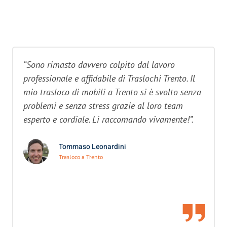
“Sono rimasto davvero colpito dal lavoro
professionale e affidabile di Traslochi Trento. Il
mio trasloco di mobili a Trento si è svolto senza
problemi e senza stress grazie al loro team
esperto e cordiale. Li raccomando vivamente!”.
Tommaso Leonardini
Trasloco a Trento