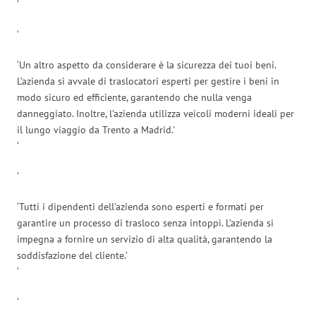
‘
‘
‘Un altro aspetto da considerare è la sicurezza dei tuoi beni.
L’azienda si avvale di traslocatori esperti per gestire i beni in
modo sicuro ed efficiente, garantendo che nulla venga
danneggiato. Inoltre, l’azienda utilizza veicoli moderni ideali per
il lungo viaggio da Trento a Madrid.’
‘
‘
‘Tutti i dipendenti dell’azienda sono esperti e formati per
garantire un processo di trasloco senza intoppi. L’azienda si
impegna a fornire un servizio di alta qualità, garantendo la
soddisfazione del cliente.’
‘
‘