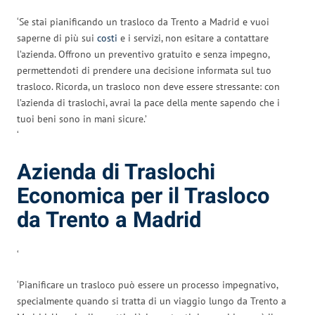
‘Se stai pianificando un trasloco da Trento a Madrid e vuoi
saperne di più sui
costi
e i servizi, non esitare a contattare
l’azienda. Offrono un preventivo gratuito e senza impegno,
permettendoti di prendere una decisione informata sul tuo
trasloco. Ricorda, un trasloco non deve essere stressante: con
l’azienda di traslochi, avrai la pace della mente sapendo che i
tuoi beni sono in mani sicure.’
‘
Azienda di Traslochi
Economica per il Trasloco
da Trento a Madrid
‘
‘Pianificare un trasloco può essere un processo impegnativo,
specialmente quando si tratta di un viaggio lungo da Trento a