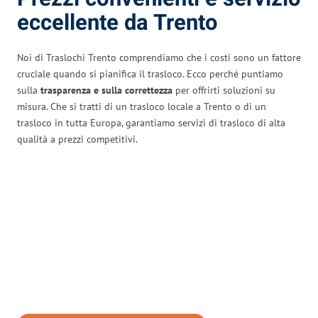
eccellente da Trento
Noi di Traslochi Trento comprendiamo che i costi sono un fattore
cruciale quando si pianifica il trasloco. Ecco perché puntiamo
sulla
trasparenza e sulla correttezza
per offrirti soluzioni su
misura. Che si tratti di un trasloco locale a Trento o di un
trasloco in tutta Europa, garantiamo servizi di trasloco di alta
qualità a prezzi competitivi.