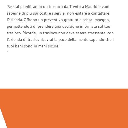
‘Se stai pianificando un trasloco da Trento a Madrid e vuoi
saperne di più sui costi e i servizi, non esitare a contattare
l’azienda. Offrono un preventivo gratuito e senza impegno,
permettendoti di prendere una decisione informata sul tuo
trasloco. Ricorda, un trasloco non deve essere stressante: con
l’azienda di traslochi, avrai la pace della mente sapendo che i
tuoi beni sono in mani sicure.’
‘
Traslochi Trento in numeri: