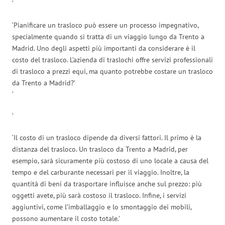
‘
‘Pianificare un trasloco può essere un processo impegnativo,
specialmente quando si tratta di un viaggio lungo da Trento a
Madrid. Uno degli aspetti più importanti da considerare è il
costo del trasloco. L’azienda di traslochi offre servizi professionali
di trasloco a prezzi equi, ma quanto potrebbe costare un trasloco
da Trento a Madrid?’
‘
‘
‘Il costo di un trasloco dipende da diversi fattori. Il primo è la
distanza del trasloco. Un trasloco da Trento a Madrid, per
esempio, sarà sicuramente più costoso di uno locale a causa del
tempo e del carburante necessari per il viaggio. Inoltre, la
quantità di beni da trasportare influisce anche sul prezzo: più
oggetti avete, più sarà costoso il trasloco. Infine, i servizi
aggiuntivi, come l’imballaggio e lo smontaggio dei mobili,
possono aumentare il costo totale.’