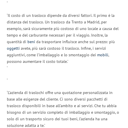
‘
‘Il costo di un trasloco dipende da diversi fattori. Il primo è la
distanza del trasloco. Un trasloco da Trento a Madrid, per
esempio, sarà sicuramente più costoso di uno locale a causa del
tempo e del carburante necessari per il viaggio. Inoltre, la
quantità di
beni
da trasportare influisce anche sul prezzo: più
oggetti
avete, più sarà costoso il trasloco. Infine, i servizi
aggiuntivi, come l’imballaggio e lo smontaggio dei
mobili
,
possono aumentare il costo totale.’
‘
‘
‘L’azienda di traslochi offre una quotazione personalizzata in
base alle esigenze del cliente. Ci sono diversi pacchetti di
trasloco disponibili in base all’ambito e ai servizi. Che tu abbia
bisogno di un servizio completo di imballaggio e smontaggio, o
solo di un trasporto sicuro dei tuoi beni, l’azienda ha una
soluzione adatta a te.’