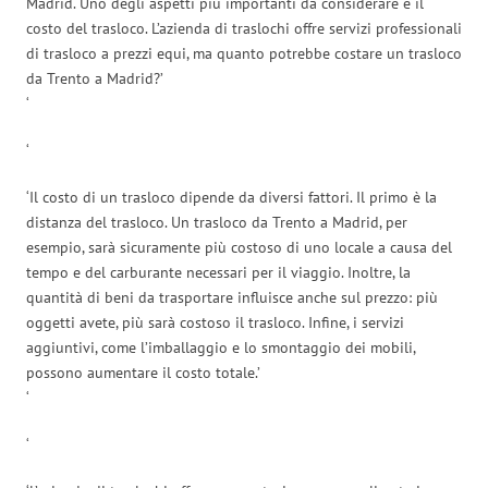
Madrid. Uno degli aspetti più importanti da considerare è il
costo del trasloco. L’azienda di traslochi offre servizi professionali
di trasloco a prezzi equi, ma quanto potrebbe costare un trasloco
da Trento a Madrid?’
‘
‘
‘Il costo di un trasloco dipende da diversi fattori. Il primo è la
distanza del trasloco. Un trasloco da Trento a Madrid, per
esempio, sarà sicuramente più costoso di uno locale a causa del
tempo e del carburante necessari per il viaggio. Inoltre, la
quantità di beni da trasportare influisce anche sul prezzo: più
oggetti avete, più sarà costoso il trasloco. Infine, i servizi
aggiuntivi, come l’imballaggio e lo smontaggio dei mobili,
possono aumentare il costo totale.’
‘
‘