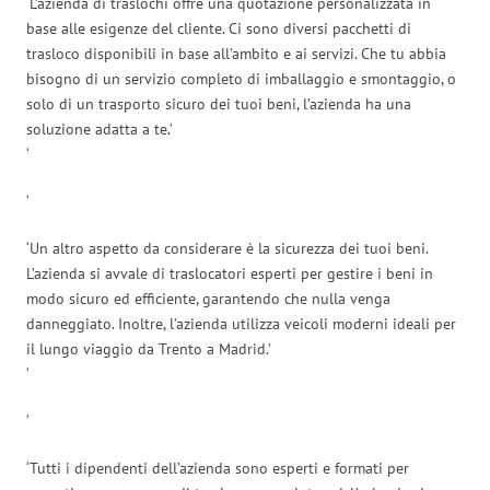
‘L’azienda di traslochi offre una quotazione personalizzata in
base alle esigenze del cliente. Ci sono diversi pacchetti di
trasloco disponibili in base all’ambito e ai servizi. Che tu abbia
bisogno di un servizio completo di imballaggio e smontaggio, o
solo di un trasporto sicuro dei tuoi beni, l’azienda ha una
soluzione adatta a te.’
‘
‘
‘Un altro aspetto da considerare è la sicurezza dei tuoi beni.
L’azienda si avvale di traslocatori esperti per gestire i beni in
modo sicuro ed efficiente, garantendo che nulla venga
danneggiato. Inoltre, l’azienda utilizza veicoli moderni ideali per
il lungo viaggio da Trento a Madrid.’
‘
‘
‘Tutti i dipendenti dell’azienda sono esperti e formati per