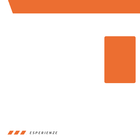
ESPERIENZE