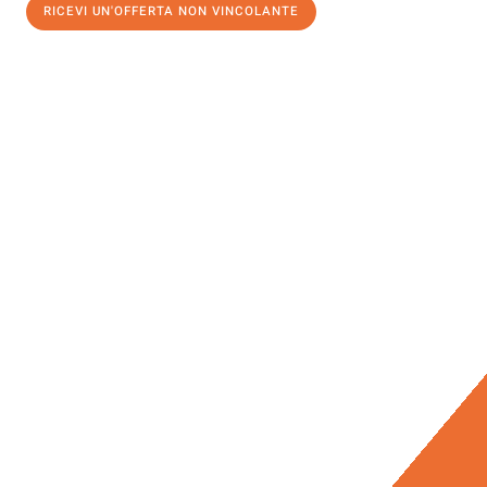
RICEVI UN'OFFERTA NON VINCOLANTE