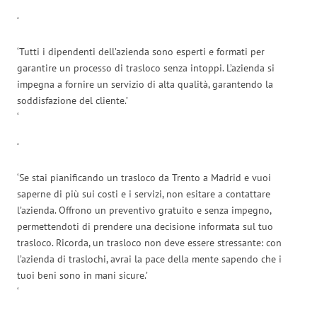
‘
‘Tutti i dipendenti dell’azienda sono esperti e formati per
garantire un processo di trasloco senza intoppi. L’azienda si
impegna a fornire un servizio di alta qualità, garantendo la
soddisfazione del cliente.’
‘
‘
‘Se stai pianificando un trasloco da Trento a Madrid e vuoi
saperne di più sui costi e i servizi, non esitare a contattare
l’azienda. Offrono un preventivo gratuito e senza impegno,
permettendoti di prendere una decisione informata sul tuo
trasloco. Ricorda, un trasloco non deve essere stressante: con
l’azienda di traslochi, avrai la pace della mente sapendo che i
tuoi beni sono in mani sicure.’
‘