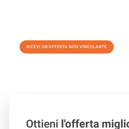
servizio di prima classe
e assicurati i
migliori prezzi in 
Richiedo ora la tua offerta personalizzata e fai il prim
trasloco senza stress a Coruña
RICEVI UN'OFFERTA NON VINCOLANTE
100% non vincolante – Risposta garantita entro 15 minuti.
Ottieni
l'offerta migli