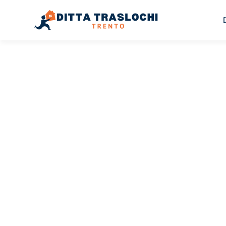
TRASLOCHI TRENTO
Traslochi
Trento
Co
Il tuo trasloco Trento Coruña può essere così facile! Spe