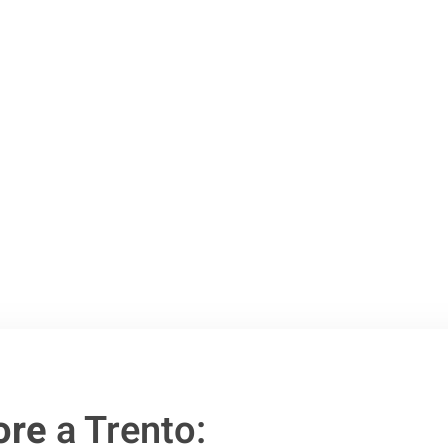
Trento
.
o passo verso un
ore
a Trento: