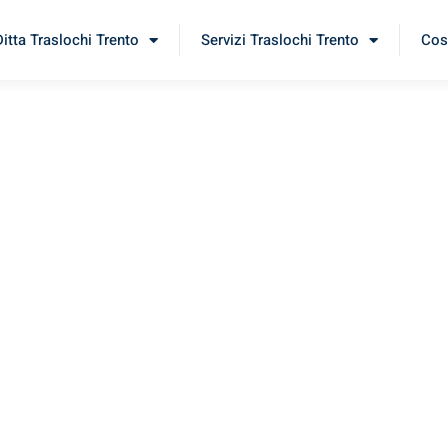
Ditta Traslochi Trento
Servizi Traslochi Trento
Cost
ruña
rimenta il nostro