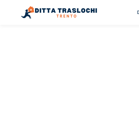
TRASLOCHI TRENTO
Traslochi
Trento
Ma
Il tuo trasloco Trento Malaga può essere così facile! Sp