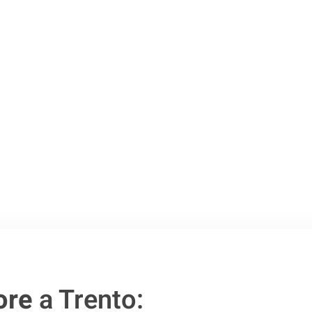
Trento
.
o passo verso un
ore
a Trento: