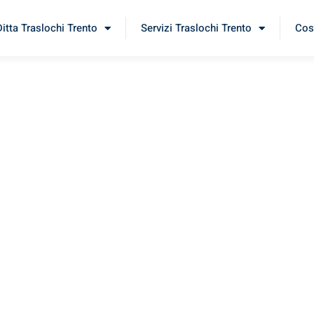
Ditta Traslochi Trento
Servizi Traslochi Trento
Cost
laga
erimenta il nostro