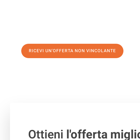
servizio di prima classe
e assicurati i
migliori prezzi in 
Richiedo ora la tua offerta personalizzata e fai il prim
trasloco senza stress a Malaga
RICEVI UN'OFFERTA NON VINCOLANTE
100% non vincolante – Risposta garantita entro 15 minuti.
Ottieni
l'offerta migli