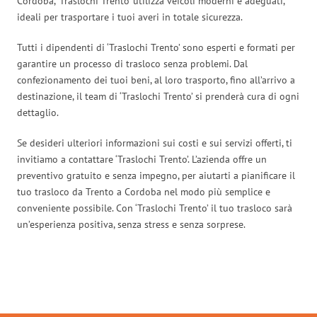
Cordoba, ‘Traslochi Trento’ utilizza veicoli moderni e adeguati,
ideali per trasportare i tuoi averi in totale sicurezza.
Tutti i dipendenti di ‘Traslochi Trento’ sono esperti e formati per
garantire un processo di trasloco senza problemi. Dal
confezionamento dei tuoi beni, al loro trasporto, fino all’arrivo a
destinazione, il team di ‘Traslochi Trento’ si prenderà cura di ogni
dettaglio.
Se desideri ulteriori informazioni sui costi e sui servizi offerti, ti
invitiamo a contattare ‘Traslochi Trento’. L’azienda offre un
preventivo gratuito e senza impegno, per aiutarti a pianificare il
tuo trasloco da Trento a Cordoba nel modo più semplice e
conveniente possibile. Con ‘Traslochi Trento’ il tuo trasloco sarà
un’esperienza positiva, senza stress e senza sorprese.
Traslochi Trento in numeri: