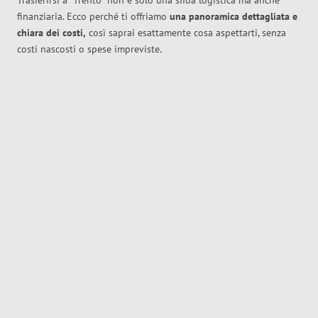
Trasferirsi a
Trento
non è solo una sfida logistica ma anche
finanziaria. Ecco perché ti offriamo
una panoramica dettagliata e
chiara dei costi,
così saprai esattamente cosa aspettarti, senza
costi nascosti o spese impreviste.