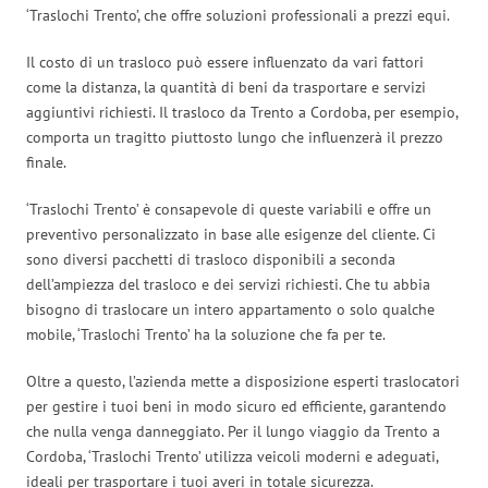
‘Traslochi Trento’, che offre soluzioni professionali a prezzi equi.
Il costo di un trasloco può essere influenzato da vari fattori
come la distanza, la quantità di beni da trasportare e servizi
aggiuntivi richiesti. Il trasloco da Trento a Cordoba, per esempio,
comporta un tragitto piuttosto lungo che influenzerà il prezzo
finale.
‘Traslochi Trento’ è consapevole di queste variabili e offre un
preventivo personalizzato in base alle esigenze del cliente. Ci
sono diversi pacchetti di trasloco disponibili a seconda
dell’ampiezza del trasloco e dei servizi richiesti. Che tu abbia
bisogno di traslocare un intero appartamento o solo qualche
mobile, ‘Traslochi Trento’ ha la soluzione che fa per te.
Oltre a questo, l’azienda mette a disposizione esperti traslocatori
per gestire i tuoi beni in modo sicuro ed efficiente, garantendo
che nulla venga danneggiato. Per il lungo viaggio da Trento a
Cordoba, ‘Traslochi Trento’ utilizza veicoli moderni e adeguati,
ideali per trasportare i tuoi averi in totale sicurezza.