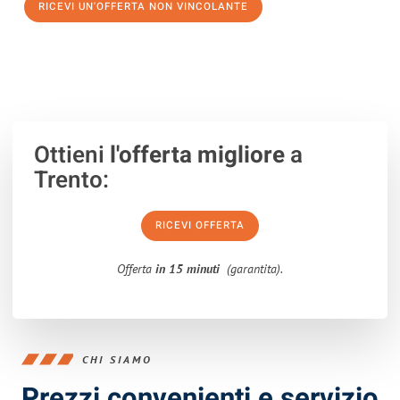
RICEVI UN'OFFERTA NON VINCOLANTE
100% non vincolante – Risposta garantita entro 15 minuti.
Ottieni
l'offerta migliore
a
Trento:
RICEVI OFFERTA
Offerta
in 15 minuti
(garantita).
CHI SIAMO
Prezzi convenienti e servizio