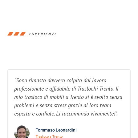
ESPERIENZE
“Sono rimasto davvero colpito dal lavoro
professionale e affidabile di Traslochi Trento. Il
mio trasloco di mobili a Trento si è svolto senza
problemi e senza stress grazie al loro team
esperto e cordiale. Li raccomando vivamente!”.
Tommaso Leonardini
Trasloco a Trento