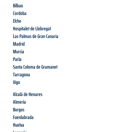
Bilbao
Cordoba
Elche
Hospitalet de Llobregat
Las Palmas de Gran Canaria
Madrid
Murcia
Parla
Santa Coloma de Gramanet
Tarragona
Vigo
Alcalá de Henares
Almería
Burgos
Fuenlabrada
Huelva