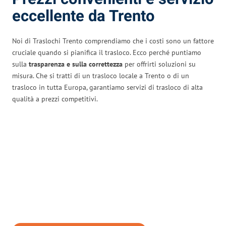
eccellente da Trento
Noi di Traslochi Trento comprendiamo che i costi sono un fattore
cruciale quando si pianifica il trasloco. Ecco perché puntiamo
sulla
trasparenza e sulla correttezza
per offrirti soluzioni su
misura. Che si tratti di un trasloco locale a Trento o di un
trasloco in tutta Europa, garantiamo servizi di trasloco di alta
qualità a prezzi competitivi.