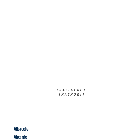
TRASLOCHI E
TRASPORTI​
Albacete
Alicante