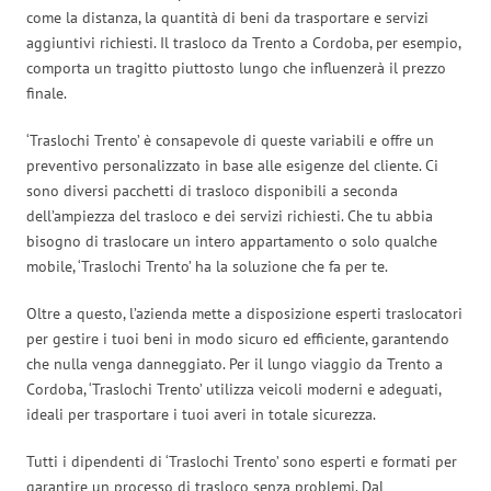
come la distanza, la quantità di beni da trasportare e servizi
aggiuntivi richiesti. Il trasloco da Trento a Cordoba, per esempio,
comporta un tragitto piuttosto lungo che influenzerà il prezzo
finale.
‘Traslochi Trento’ è consapevole di queste variabili e offre un
preventivo personalizzato in base alle esigenze del cliente. Ci
sono diversi pacchetti di trasloco disponibili a seconda
dell’ampiezza del trasloco e dei servizi richiesti. Che tu abbia
bisogno di traslocare un intero appartamento o solo qualche
mobile, ‘Traslochi Trento’ ha la soluzione che fa per te.
Oltre a questo, l’azienda mette a disposizione esperti traslocatori
per gestire i tuoi beni in modo sicuro ed efficiente, garantendo
che nulla venga danneggiato. Per il lungo viaggio da Trento a
Cordoba, ‘Traslochi Trento’ utilizza veicoli moderni e adeguati,
ideali per trasportare i tuoi averi in totale sicurezza.
Tutti i dipendenti di ‘Traslochi Trento’ sono esperti e formati per
garantire un processo di trasloco senza problemi. Dal