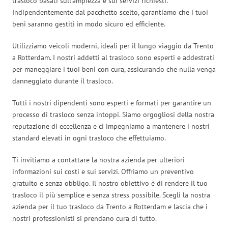
trasloco basati sull’ampiezza e sui servizi richiesti.
Indipendentemente dal pacchetto scelto, garantiamo che i tuoi
beni saranno gestiti in modo sicuro ed efficiente.
Utilizziamo veicoli moderni, ideali per il lungo viaggio da Trento
a Rotterdam. I nostri addetti al trasloco sono esperti e addestrati
per maneggiare i tuoi beni con cura, assicurando che nulla venga
danneggiato durante il trasloco.
Tutti i nostri dipendenti sono esperti e formati per garantire un
processo di trasloco senza intoppi. Siamo orgogliosi della nostra
reputazione di eccellenza e ci impegniamo a mantenere i nostri
standard elevati in ogni trasloco che effettuiamo.
Ti invitiamo a contattare la nostra azienda per ulteriori
informazioni sui costi e sui servizi. Offriamo un preventivo
gratuito e senza obbligo. Il nostro obiettivo è di rendere il tuo
trasloco il più semplice e senza stress possibile. Scegli la nostra
azienda per il tuo trasloco da Trento a Rotterdam e lascia che i
nostri professionisti si prendano cura di tutto.