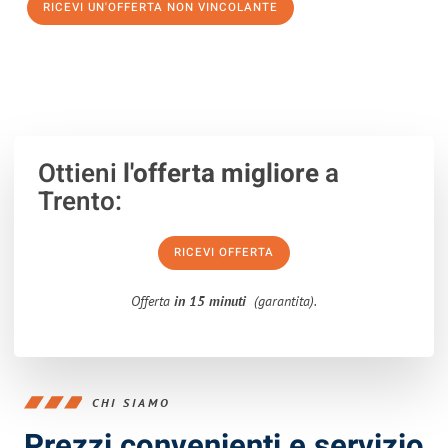
RICEVI UN'OFFERTA NON VINCOLANTE
100% non vincolante – Risposta garantita entro 15 minuti.
Ottieni
l'offerta migliore
a
Trento:
RICEVI OFFERTA
Offerta
in 15 minuti
(garantita).
CHI SIAMO
Prezzi convenienti e servizio