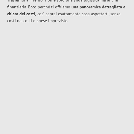
Trasferirsi a
Trento
non è solo una sfida logistica ma anche
finanziaria. Ecco perché ti offriamo
una panoramica dettagliata e
chiara dei costi,
così saprai esattamente cosa aspettarti, senza
costi nascosti o spese impreviste.