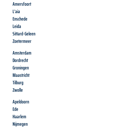
Amersfoort
L'aia
Enschede
Leida
Sittard-Geleen
Zoetermeer
Amsterdam
Dordrecht
Groningen
Maastricht
Tilburg
Zwolle
Apeldoorn
Ede
Haarlem
Nijmegen