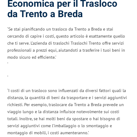
Economica per il Trasloco
da Trento a Breda
‘Se stai pianificando un trasloco da Trento a Breda e stai
cercando di capire i costi, questo articolo è esattamente quello
che ti serve. L’azienda di traslochi Traslochi Trento offre servizi
professionali a prezzi equi, aiutandoti a trasferire i tuoi beni in
modo sicuro ed efficiente.’
‘
‘
‘I costi di un trasloco sono influenzati da diversi fattori quali la
distanza, la quantità di beni da trasportare e i servizi aggiuntivi
richiesti. Per esempio, traslocare da Trento a Breda prevede un
viaggio lungo e la distanza influisce notevolmente sui costi
totali. Inoltre, se hai molti beni da spostare o hai bisogno di
servizi aggiuntivi come l’imballaggio o lo smontaggio e
montaggio di mobili, i costi aumenteranno.’