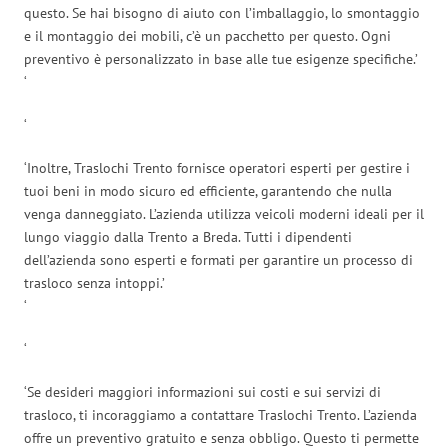
questo. Se hai bisogno di aiuto con l’imballaggio, lo smontaggio
e il montaggio dei mobili, c’è un pacchetto per questo. Ogni
preventivo è personalizzato in base alle tue esigenze specifiche.’
‘
‘
‘Inoltre, Traslochi Trento fornisce operatori esperti per gestire i
tuoi beni in modo sicuro ed efficiente, garantendo che nulla
venga danneggiato. L’azienda utilizza veicoli moderni ideali per il
lungo viaggio dalla Trento a Breda. Tutti i dipendenti
dell’azienda sono esperti e formati per garantire un processo di
trasloco senza intoppi.’
‘
‘
‘Se desideri maggiori informazioni sui costi e sui servizi di
trasloco, ti incoraggiamo a contattare Traslochi Trento. L’azienda
offre un preventivo gratuito e senza obbligo. Questo ti permette