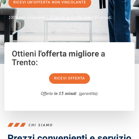
RICEVI UN'OFFERTA NON VINCOLANTE
100% non vincolante – Risposta garantita entro 15 minuti.
Ottieni
l'offerta migliore
a
Trento:
RICEVI OFFERTA
Offerta
in 15 minuti
(garantita).
CHI SIAMO
Prezzi convenienti e servizio