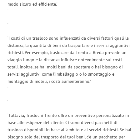
modo sicuro ed efficiente.’
‘
‘
‘I costi di un trasloco sono influenzati da diversi fattori quali la
distanza, la quantità di beni da trasportare e i servizi aggiuntivi
richiesti. Per esempio, traslocare da Trento a Breda prevede un
viaggio lungo e la distanza influisce notevolmente sui costi
totali. Inoltre, se hai molti beni da spostare o hai bisogno di
servizi aggiuntivi come l’imballaggio o lo smontaggio e
montaggio di mobili, i costi aumenteranno.’
‘
‘
‘Tuttavia, Traslochi Trento offre un preventivo personalizzato in
base alle esigenze del cliente. Ci sono diversi pacchetti di
trasloco disponibili in base all’ambito e ai servizi richiesti. Se hai
bisogno solo del trasporto dei tuoi beni, c’è un pacchetto per