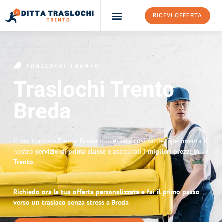
RICEVI OFFERTA
Ditta Traslochi Trento
Servizi Traslochi Trento
Costi e prezzi
TRASLOCHI TRENTO
Traslochi Trento
Breda
Il tuo trasloco Trento Breda può essere così facile! Sperimenta il
nostro
servizio di prima classe
e assicurati i
migliori prezzi in
Trento
.
Richiedo ora la tua offerta personalizzata e fai il primo passo
verso un trasloco senza stress a Breda