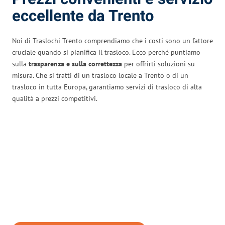
eccellente da Trento
Noi di Traslochi Trento comprendiamo che i costi sono un fattore
cruciale quando si pianifica il trasloco. Ecco perché puntiamo
sulla
trasparenza e sulla correttezza
per offrirti soluzioni su
misura. Che si tratti di un trasloco locale a Trento o di un
trasloco in tutta Europa, garantiamo servizi di trasloco di alta
qualità a prezzi competitivi.