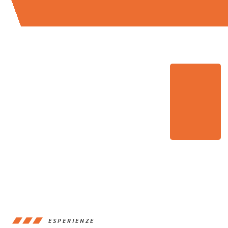
ESPERIENZE