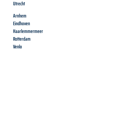
Utrecht
Arnhem
Eindhoven
Haarlemmermeer
Rotterdam
Venlo
Richiedi ora la tua
offerta
al
miglior
prezzo !
Inviateci adesso la vostra richiesta non vincolante e
assicuratevi la vostra
offerta di trasloco per le vostre esigenze