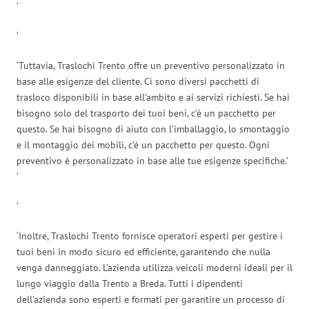
‘
‘
‘Tuttavia, Traslochi Trento offre un preventivo personalizzato in
base alle esigenze del cliente. Ci sono diversi pacchetti di
trasloco disponibili in base all’ambito e ai servizi richiesti. Se hai
bisogno solo del trasporto dei tuoi beni, c’è un pacchetto per
questo. Se hai bisogno di aiuto con l’imballaggio, lo smontaggio
e il montaggio dei mobili, c’è un pacchetto per questo. Ogni
preventivo è personalizzato in base alle tue esigenze specifiche.’
‘
‘
‘Inoltre, Traslochi Trento fornisce operatori esperti per gestire i
tuoi beni in modo sicuro ed efficiente, garantendo che nulla
venga danneggiato. L’azienda utilizza veicoli moderni ideali per il
lungo viaggio dalla Trento a Breda. Tutti i dipendenti
dell’azienda sono esperti e formati per garantire un processo di