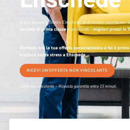
Enschede
Il tuo trasloco Trento Enschede può essere così facile! 
servizio di prima classe
e assicurati i
migliori prezzi in 
Richiedo ora la tua offerta personalizzata e fai il prim
trasloco senza stress a Enschede
RICEVI UN'OFFERTA NON VINCOLANTE
100% non vincolante – Risposta garantita entro 15 minuti.