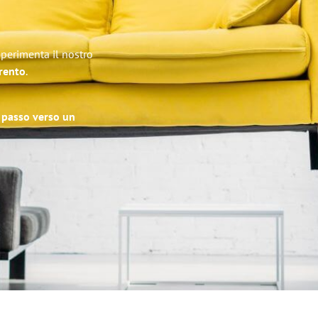
Sperimenta il nostro
Trento
.
o passo verso un