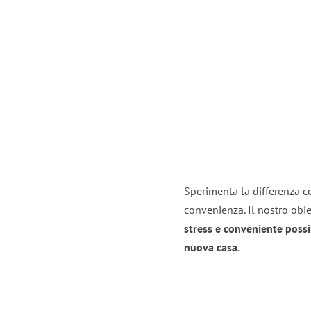
Sperimenta la differenza con
convenienza. Il nostro obie
stress e conveniente possi
nuova casa.