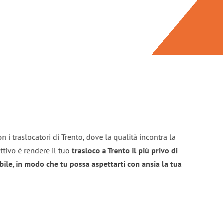
 i traslocatori di Trento, dove la qualità incontra la
ttivo è rendere il tuo
trasloco a Trento il più privo di
bile, in modo che tu possa aspettarti con ansia la tua