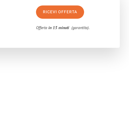
RICEVI OFFERTA
Offerta
in 15 minuti
(garantita).