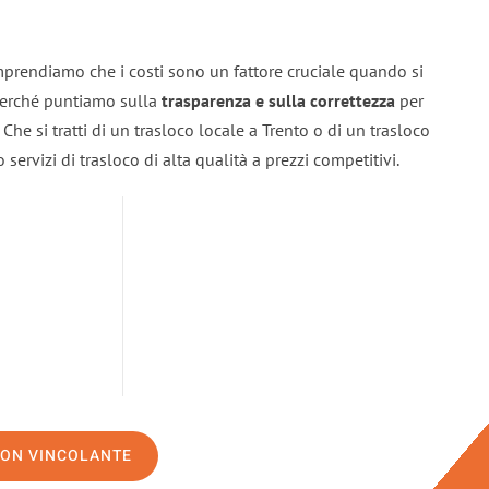
mprendiamo che i costi sono un fattore cruciale quando si
 perché puntiamo sulla
trasparenza e sulla correttezza
per
. Che si tratti di un trasloco locale a Trento o di un trasloco
servizi di trasloco di alta qualità a prezzi competitivi.
NON VINCOLANTE