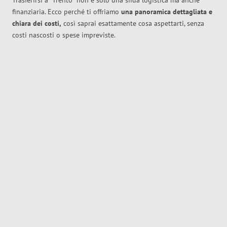
Trasferirsi a
Trento
non è solo una sfida logistica ma anche
finanziaria. Ecco perché ti offriamo
una panoramica dettagliata e
chiara dei costi,
così saprai esattamente cosa aspettarti, senza
costi nascosti o spese impreviste.