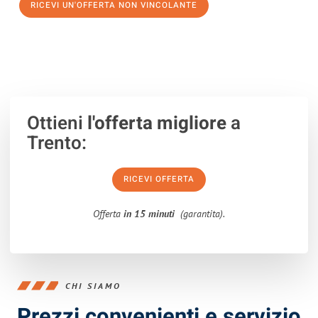
RICEVI UN'OFFERTA NON VINCOLANTE
100% non vincolante – Risposta garantita entro 15 minuti.
Ottieni
l'offerta migliore
a
Trento:
RICEVI OFFERTA
Offerta
in 15 minuti
(garantita).
CHI SIAMO
Prezzi convenienti e servizio