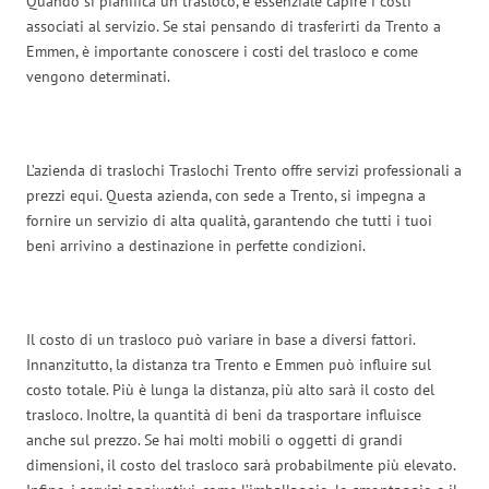
Quando si pianifica un trasloco, è essenziale capire i costi
associati al servizio. Se stai pensando di trasferirti da Trento a
Emmen, è importante conoscere i costi del trasloco e come
vengono determinati.
L’azienda di traslochi Traslochi Trento offre servizi professionali a
prezzi equi. Questa azienda, con sede a Trento, si impegna a
fornire un servizio di alta qualità, garantendo che tutti i tuoi
beni arrivino a destinazione in perfette condizioni.
Il costo di un trasloco può variare in base a diversi fattori.
Innanzitutto, la distanza tra Trento e Emmen può influire sul
costo totale. Più è lunga la distanza, più alto sarà il costo del
trasloco. Inoltre, la quantità di beni da trasportare influisce
anche sul prezzo. Se hai molti mobili o oggetti di grandi
dimensioni, il costo del trasloco sarà probabilmente più elevato.