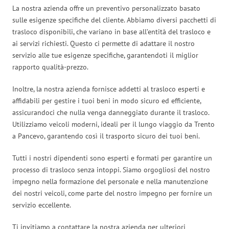
La nostra azienda offre un preventivo personalizzato basato
sulle esigenze specifiche del cliente. Abbiamo diversi pacchetti di
trasloco disponibili, che variano in base all’entità del trasloco e
ai servizi richiesti. Questo ci permette di adattare il nostro
servizio alle tue esigenze specifiche, garantendoti il miglior
rapporto qualità-prezzo.
Inoltre, la nostra azienda fornisce addetti al trasloco esperti e
affidabili per gestire i tuoi beni in modo sicuro ed efficiente,
assicurandoci che nulla venga danneggiato durante il trasloco.
Utilizziamo veicoli moderni, ideali per il lungo viaggio da Trento
a Pancevo, garantendo così il trasporto sicuro dei tuoi beni.
Tutti i nostri dipendenti sono esperti e formati per garantire un
processo di trasloco senza intoppi. Siamo orgogliosi del nostro
impegno nella formazione del personale e nella manutenzione
dei nostri veicoli, come parte del nostro impegno per fornire un
servizio eccellente.
Ti invitiamo a contattare la nostra azienda per ulteriori