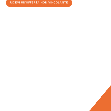
RICEVI UN'OFFERTA NON VINCOLANTE