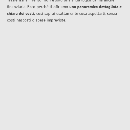
Trasferirsi a
Trento
non è solo una sfida logistica ma anche
finanziaria. Ecco perché ti offriamo
una panoramica dettagliata e
chiara dei costi,
così saprai esattamente cosa aspettarti, senza
costi nascosti o spese impreviste.