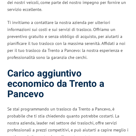
dei nostri veicoli, come parte del nostro impegno per fornire un
servizio eccellente.
Ti invitiamo a contattare la nostra azienda per ulteriori
informazioni sui costi e sui servizi di trasloco. Offriamo un
preventivo gratuito e senza obbligo di acquisto, per aiutarti a
pianificare il tuo trasloco con la massima serenità. Affidati a noi
per il tuo trasloco da Trento a Pancevo: la nostra esperienza e
professionalità sono la garanzia che cerchi.
Carico aggiuntivo
economico da Trento a
Pancevo
Se stai programmando un trasloco da Trento a Pancevo, è
probabile che ti stia chiedendo quanto potrebbe costarti. La
nostra azienda, leader nel settore dei traslochi, offre servizi
professionali a prezzi competitivi, e può aiutarti a capire meglio i