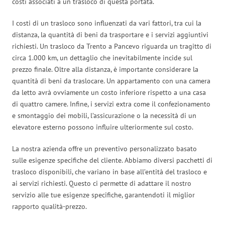
costi associati a un trasloco di questa portata.
I costi di un trasloco sono influenzati da vari fattori, tra cui la
distanza, la quantità di beni da trasportare e i servizi aggiuntivi
richiesti. Un trasloco da Trento a Pancevo riguarda un tragitto di
circa 1.000 km, un dettaglio che inevitabilmente incide sul
prezzo finale. Oltre alla distanza, è importante considerare la
quantità di beni da traslocare. Un appartamento con una camera
da letto avrà ovviamente un costo inferiore rispetto a una casa
di quattro camere. Infine, i servizi extra come il confezionamento
e smontaggio dei mobili, l’assicurazione o la necessità di un
elevatore esterno possono influire ulteriormente sul costo.
La nostra azienda offre un preventivo personalizzato basato
sulle esigenze specifiche del cliente. Abbiamo diversi pacchetti di
trasloco disponibili, che variano in base all’entità del trasloco e
ai servizi richiesti. Questo ci permette di adattare il nostro
servizio alle tue esigenze specifiche, garantendoti il miglior
rapporto qualità-prezzo.