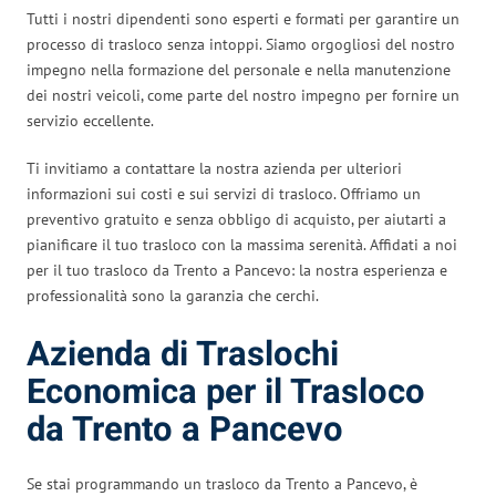
Tutti i nostri dipendenti sono esperti e formati per garantire un
processo di trasloco senza intoppi. Siamo orgogliosi del nostro
impegno nella formazione del personale e nella manutenzione
dei nostri veicoli, come parte del nostro impegno per fornire un
servizio eccellente.
Ti invitiamo a contattare la nostra azienda per ulteriori
informazioni sui costi e sui servizi di trasloco. Offriamo un
preventivo gratuito e senza obbligo di acquisto, per aiutarti a
pianificare il tuo trasloco con la massima serenità. Affidati a noi
per il tuo trasloco da Trento a Pancevo: la nostra esperienza e
professionalità sono la garanzia che cerchi.
Azienda di Traslochi
Economica per il Trasloco
da Trento a Pancevo
Se stai programmando un trasloco da Trento a Pancevo, è