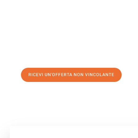
Novi Sad
Il tuo trasloco Trento Novi Sad può essere così facile! 
servizio di prima classe
e assicurati i
migliori prezzi in 
Richiedo ora la tua offerta personalizzata e fai il prim
trasloco senza stress a Novi Sad
RICEVI UN'OFFERTA NON VINCOLANTE
100% non vincolante – Risposta garantita entro 15 minuti.