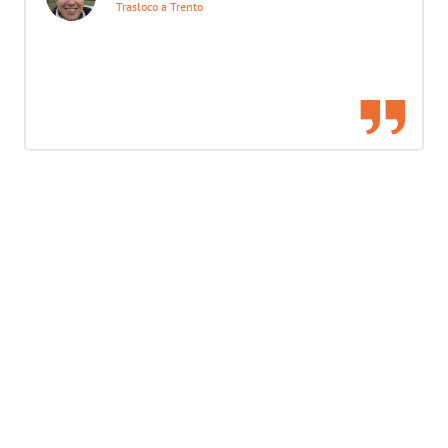
Trasloco a Trento