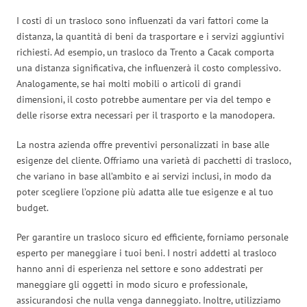
I costi di un trasloco sono influenzati da vari fattori come la
distanza, la quantità di beni da trasportare e i servizi aggiuntivi
richiesti. Ad esempio, un trasloco da Trento a Cacak comporta
una distanza significativa, che influenzerà il costo complessivo.
Analogamente, se hai molti mobili o articoli di grandi
dimensioni, il costo potrebbe aumentare per via del tempo e
delle risorse extra necessari per il trasporto e la manodopera.
La nostra azienda offre preventivi personalizzati in base alle
esigenze del cliente. Offriamo una varietà di pacchetti di trasloco,
che variano in base all’ambito e ai servizi inclusi, in modo da
poter scegliere l’opzione più adatta alle tue esigenze e al tuo
budget.
Per garantire un trasloco sicuro ed efficiente, forniamo personale
esperto per maneggiare i tuoi beni. I nostri addetti al trasloco
hanno anni di esperienza nel settore e sono addestrati per
maneggiare gli oggetti in modo sicuro e professionale,
assicurandosi che nulla venga danneggiato. Inoltre, utilizziamo