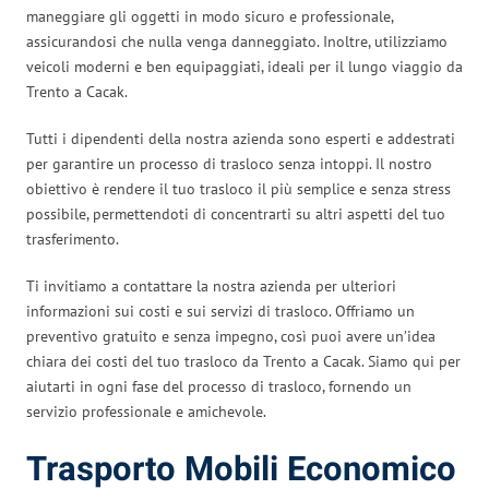
maneggiare gli oggetti in modo sicuro e professionale,
assicurandosi che nulla venga danneggiato. Inoltre, utilizziamo
veicoli moderni e ben equipaggiati, ideali per il lungo viaggio da
Trento a Cacak.
Tutti i dipendenti della nostra azienda sono esperti e addestrati
per garantire un processo di trasloco senza intoppi. Il nostro
obiettivo è rendere il tuo trasloco il più semplice e senza stress
possibile, permettendoti di concentrarti su altri aspetti del tuo
trasferimento.
Ti invitiamo a contattare la nostra azienda per ulteriori
informazioni sui costi e sui servizi di trasloco. Offriamo un
preventivo gratuito e senza impegno, così puoi avere un’idea
chiara dei costi del tuo trasloco da Trento a Cacak. Siamo qui per
aiutarti in ogni fase del processo di trasloco, fornendo un
servizio professionale e amichevole.
Trasporto Mobili Economico