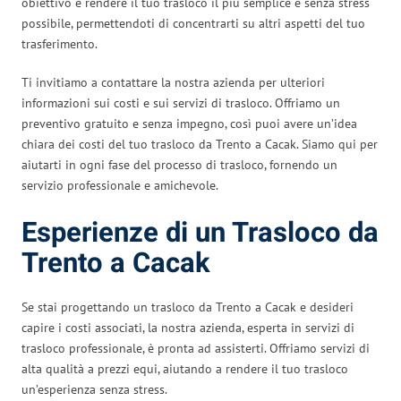
obiettivo è rendere il tuo trasloco il più semplice e senza stress
possibile, permettendoti di concentrarti su altri aspetti del tuo
trasferimento.
Ti invitiamo a contattare la nostra azienda per ulteriori
informazioni sui costi e sui servizi di trasloco. Offriamo un
preventivo gratuito e senza impegno, così puoi avere un’idea
chiara dei costi del tuo trasloco da Trento a Cacak. Siamo qui per
aiutarti in ogni fase del processo di trasloco, fornendo un
servizio professionale e amichevole.
Esperienze di un Trasloco da
Trento a Cacak
Se stai progettando un trasloco da Trento a Cacak e desideri
capire i costi associati, la nostra azienda, esperta in servizi di
trasloco professionale, è pronta ad assisterti. Offriamo servizi di
alta qualità a prezzi equi, aiutando a rendere il tuo trasloco
un’esperienza senza stress.