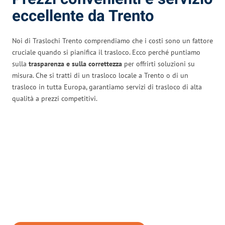
eccellente da Trento
Noi di Traslochi Trento comprendiamo che i costi sono un fattore
cruciale quando si pianifica il trasloco. Ecco perché puntiamo
sulla
trasparenza e sulla correttezza
per offrirti soluzioni su
misura. Che si tratti di un trasloco locale a Trento o di un
trasloco in tutta Europa, garantiamo servizi di trasloco di alta
qualità a prezzi competitivi.