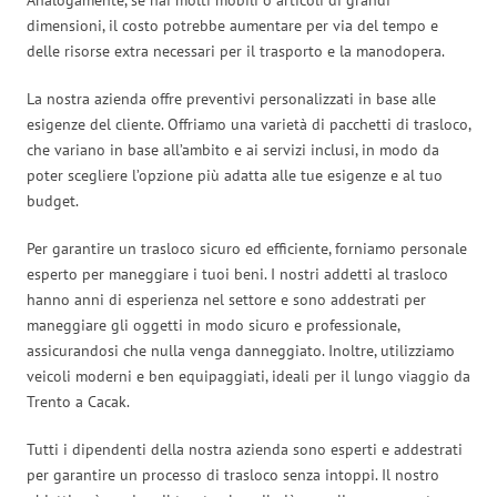
dimensioni, il costo potrebbe aumentare per via del tempo e
delle risorse extra necessari per il trasporto e la manodopera.
La nostra azienda offre preventivi personalizzati in base alle
esigenze del cliente. Offriamo una varietà di pacchetti di trasloco,
che variano in base all’ambito e ai servizi inclusi, in modo da
poter scegliere l’opzione più adatta alle tue esigenze e al tuo
budget.
Per garantire un trasloco sicuro ed efficiente, forniamo personale
esperto per maneggiare i tuoi beni. I nostri addetti al trasloco
hanno anni di esperienza nel settore e sono addestrati per
maneggiare gli oggetti in modo sicuro e professionale,
assicurandosi che nulla venga danneggiato. Inoltre, utilizziamo
veicoli moderni e ben equipaggiati, ideali per il lungo viaggio da
Trento a Cacak.
Tutti i dipendenti della nostra azienda sono esperti e addestrati
per garantire un processo di trasloco senza intoppi. Il nostro