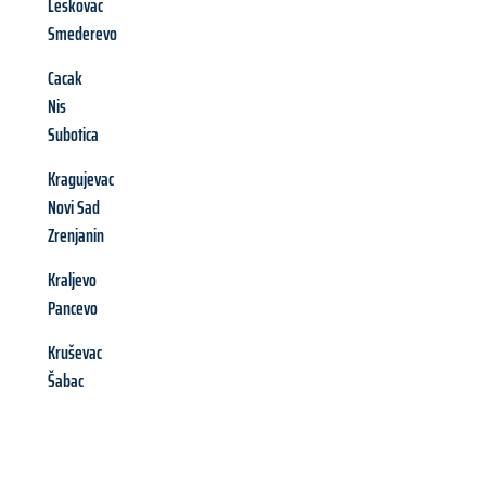
Leskovac
Smederevo
Cacak
Nis
Subotica
Kragujevac
Novi Sad
Zrenjanin
Kraljevo
Pancevo
Kruševac
Šabac