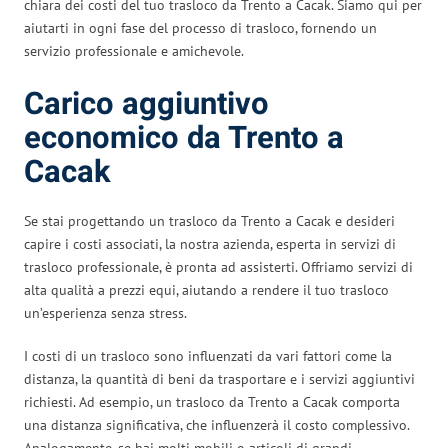
chiara dei costi del tuo trasloco da Trento a Cacak. Siamo qui per
aiutarti in ogni fase del processo di trasloco, fornendo un
servizio professionale e amichevole.
Carico aggiuntivo
economico da Trento a
Cacak
Se stai progettando un trasloco da Trento a Cacak e desideri
capire i costi associati, la nostra azienda, esperta in servizi di
trasloco professionale, è pronta ad assisterti. Offriamo servizi di
alta qualità a prezzi equi, aiutando a rendere il tuo trasloco
un’esperienza senza stress.
I costi di un trasloco sono influenzati da vari fattori come la
distanza, la quantità di beni da trasportare e i servizi aggiuntivi
richiesti. Ad esempio, un trasloco da Trento a Cacak comporta
una distanza significativa, che influenzerà il costo complessivo.
Analogamente, se hai molti mobili o articoli di grandi