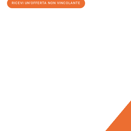
RICEVI UN'OFFERTA NON VINCOLANTE