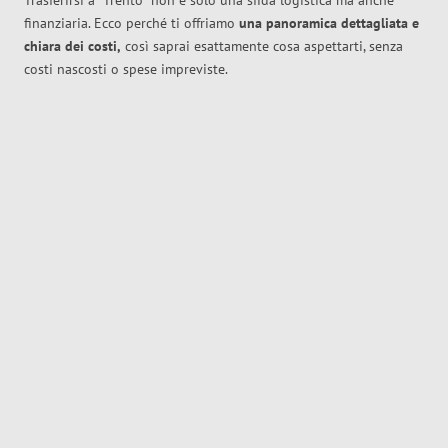
Trasferirsi a
Trento
non è solo una sfida logistica ma anche
finanziaria. Ecco perché ti offriamo
una panoramica dettagliata e
chiara dei costi,
così saprai esattamente cosa aspettarti, senza
costi nascosti o spese impreviste.