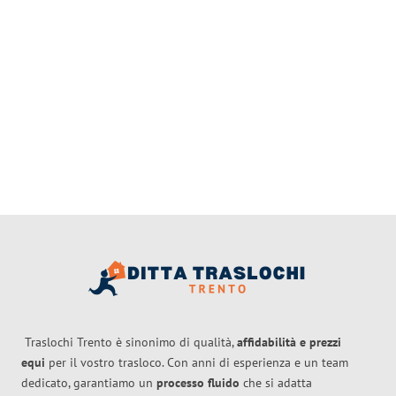
Traslochi Trento è sinonimo di qualità,
affidabilità e prezzi
equi
per il vostro trasloco. Con anni di esperienza e un team
dedicato, garantiamo un
processo fluido
che si adatta