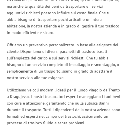
ma anche la quantità dei beni da trasportare e i servizi
aggiuntivi richiesti possono influire sul costo finale. Che tu
abbia bisogno di trasportare pochi articoli o un’intera
abitazione, la nostra azienda è in grado di gestire il tuo trasloco
in modo efficiente e sicuro.
Offriamo un preventivo personalizzato in base alle esigenze del
cliente. Disponiamo di diversi pacchetti di trasloco basati
sull’ampiezza del carico e sui servizi richiesti. Che tu abbia
bisogno di un servizio completo di imballaggio e smontaggio, o
semplicemente di un trasporto, siamo in grado di adattare il
nostro servizio alle tue esigenze.
Utilizziamo veicoli moderni, ideali per il lungo viaggio da Trento
a Kragujevac. I nostri traslocatori esperti maneggiano i tuoi beni
con cura e attenzione, garantendo che nulla subisca danni
durante il trasporto. Tutti i dipendenti della nostra azienda sono
formati ed esperti nel campo dei traslochi, assicurando un
processo di trasloco fluido e senza problemi.