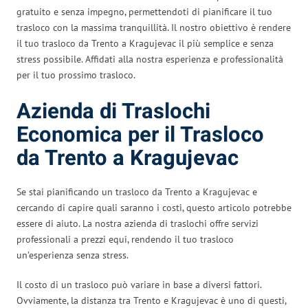
gratuito e senza impegno, permettendoti di pianificare il tuo
trasloco con la massima tranquillità. Il nostro obiettivo è rendere
il tuo trasloco da Trento a Kragujevac il più semplice e senza
stress possibile. Affidati alla nostra esperienza e professionalità
per il tuo prossimo trasloco.
Azienda di Traslochi
Economica per il Trasloco
da Trento a Kragujevac
Se stai pianificando un trasloco da Trento a Kragujevac e
cercando di capire quali saranno i costi, questo articolo potrebbe
essere di aiuto. La nostra azienda di traslochi offre servizi
professionali a prezzi equi, rendendo il tuo trasloco
un’esperienza senza stress.
Il costo di un trasloco può variare in base a diversi fattori.
Ovviamente, la distanza tra Trento e Kragujevac è uno di questi,