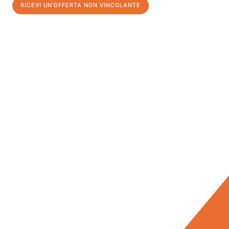
RICEVI UN'OFFERTA NON VINCOLANTE