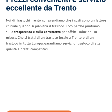
eccellente da Trento
Noi di Traslochi Trento comprendiamo che i costi sono un fattore
cruciale quando si pianifica il trasloco. Ecco perché puntiamo
sulla
trasparenza e sulla correttezza
per offrirti soluzioni su
misura. Che si tratti di un trasloco locale a Trento o di un
trasloco in tutta Europa, garantiamo servizi di trasloco di alta
qualità a prezzi competitivi.