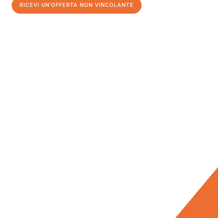
RICEVI UN'OFFERTA NON VINCOLANTE