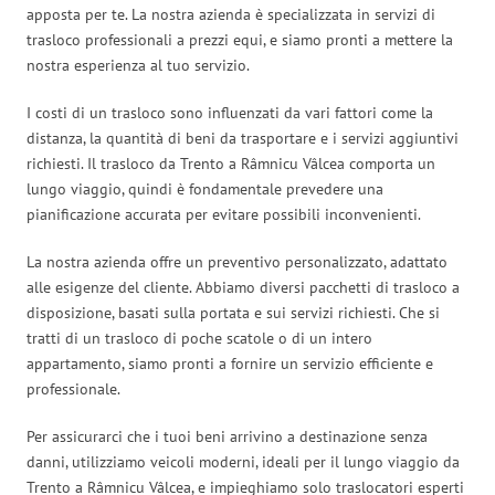
apposta per te. La nostra azienda è specializzata in servizi di
trasloco professionali a prezzi equi, e siamo pronti a mettere la
nostra esperienza al tuo servizio.
I costi di un trasloco sono influenzati da vari fattori come la
distanza, la quantità di beni da trasportare e i servizi aggiuntivi
richiesti. Il trasloco da Trento a Râmnicu Vâlcea comporta un
lungo viaggio, quindi è fondamentale prevedere una
pianificazione accurata per evitare possibili inconvenienti.
La nostra azienda offre un preventivo personalizzato, adattato
alle esigenze del cliente. Abbiamo diversi pacchetti di trasloco a
disposizione, basati sulla portata e sui servizi richiesti. Che si
tratti di un trasloco di poche scatole o di un intero
appartamento, siamo pronti a fornire un servizio efficiente e
professionale.
Per assicurarci che i tuoi beni arrivino a destinazione senza
danni, utilizziamo veicoli moderni, ideali per il lungo viaggio da
Trento a Râmnicu Vâlcea, e impieghiamo solo traslocatori esperti