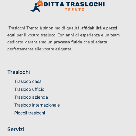
Traslochi Trento è sinonimo di qualità,
affidabilità e prezzi
equi
per il vostro trasloco. Con anni di esperienza e un team
dedicato, garantiamo un
processo fluido
che si adatta
perfettamente alle vostre esigenze.
Traslochi
Trasloco casa
Trasloco ufficio
Trasloco azienda
Trasloco internazionale
Piccoli traslochi
Servizi