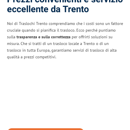
eccellente da Trento
Noi di Traslochi Trento comprendiamo che i costi sono un fattore
cruciale quando si pianifica il trasloco. Ecco perché puntiamo
sulla
trasparenza e sulla correttezza
per offrirti soluzioni su
misura. Che si tratti di un trasloco locale a Trento o di un
trasloco in tutta Europa, garantiamo servizi di trasloco di alta
qualità a prezzi competitivi.