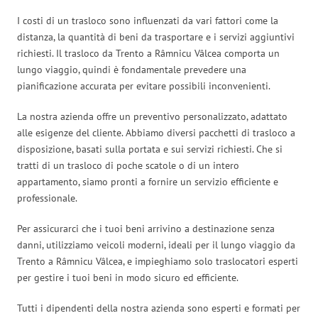
I costi di un trasloco sono influenzati da vari fattori come la
distanza, la quantità di beni da trasportare e i servizi aggiuntivi
richiesti. Il trasloco da Trento a Râmnicu Vâlcea comporta un
lungo viaggio, quindi è fondamentale prevedere una
pianificazione accurata per evitare possibili inconvenienti.
La nostra azienda offre un preventivo personalizzato, adattato
alle esigenze del cliente. Abbiamo diversi pacchetti di trasloco a
disposizione, basati sulla portata e sui servizi richiesti. Che si
tratti di un trasloco di poche scatole o di un intero
appartamento, siamo pronti a fornire un servizio efficiente e
professionale.
Per assicurarci che i tuoi beni arrivino a destinazione senza
danni, utilizziamo veicoli moderni, ideali per il lungo viaggio da
Trento a Râmnicu Vâlcea, e impieghiamo solo traslocatori esperti
per gestire i tuoi beni in modo sicuro ed efficiente.
Tutti i dipendenti della nostra azienda sono esperti e formati per