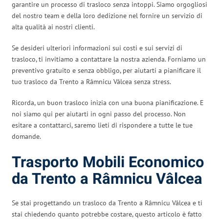
garantire un processo di trasloco senza intoppi. Siamo orgogliosi
del nostro team e della loro dedizione nel fornire un servizio di
alta qualità ai nostri clienti.
Se desideri ulteriori informazioni sui costi e sui servizi di
trasloco, ti invitiamo a contattare la nostra azienda. Forniamo un
preventivo gratuito e senza obbligo, per aiutarti a pianificare il
tuo trasloco da Trento a Râmnicu Vâlcea senza stress.
Ricorda, un buon trasloco inizia con una buona pianificazione. E
noi siamo qui per aiutarti in ogni passo del processo. Non
esitare a contattarci, saremo lieti di rispondere a tutte le tue
domande.
Trasporto Mobili Economico
da Trento a Râmnicu Vâlcea
Se stai progettando un trasloco da Trento a Râmnicu Vâlcea e ti
stai chiedendo quanto potrebbe costare, questo articolo è fatto