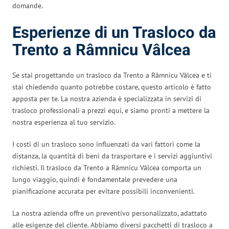
domande.
Esperienze di un Trasloco da
Trento a Râmnicu Vâlcea
Se stai progettando un trasloco da Trento a Râmnicu Vâlcea e ti
stai chiedendo quanto potrebbe costare, questo articolo è fatto
apposta per te. La nostra azienda è specializzata in servizi di
trasloco professionali a prezzi equi, e siamo pronti a mettere la
nostra esperienza al tuo servizio.
I costi di un trasloco sono influenzati da vari fattori come la
distanza, la quantità di beni da trasportare e i servizi aggiuntivi
richiesti. Il trasloco da Trento a Râmnicu Vâlcea comporta un
lungo viaggio, quindi è fondamentale prevedere una
pianificazione accurata per evitare possibili inconvenienti.
La nostra azienda offre un preventivo personalizzato, adattato
alle esigenze del cliente. Abbiamo diversi pacchetti di trasloco a