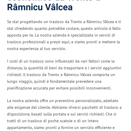
Râmnicu Vâlcea
Se stai progettando un trasloco da Trento a Râmnicu Vâlcea e ti
stai chiedendo quanto potrebbe costare, questo articolo è fatto
apposta per te. La nostra azienda è specializzata in servizi di
trasloco professionali a prezzi equi, e siamo pronti a mettere la
nostra esperienza al tuo servizio.
I costi di un trasloco sono influenzati da vari fattori come la
distanza, la quantità di beni da trasportare e i servizi aggiuntivi
richiesti. Il trasloco da Trento a Râmnicu Vâlcea comporta un
lungo viaggio, quindi è fondamentale prevedere una
pianificazione accurata per evitare possibili inconvenienti.
La nostra azienda offre un preventivo personalizzato, adattato
alle esigenze del cliente. Abbiamo diversi pacchetti di trasloco a
disposizione, basati sulla portata e sui servizi richiesti. Che si
tratti di un trasloco di poche scatole o di un intero
appartamento, siamo pronti a fornire un servizio efficiente e