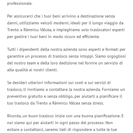
professionale.
Per assicurarci che i tuoi beni arrivino a destinazione senza
danni, utilizziamo veicoli moderni, ideali per il lungo viaggio da
Trento a Râmnicu Vâlcea, e impieghiamo solo traslocatori esperti
per gestire i tuoi beni in modo sicuro ed efficiente.
Tutti i dipendenti della nostra azienda sono esperti e formati per
garantire un processo di trasloco senza intoppi. Siamo orgogliosi
del nostro team e della loro dedizione nel fornire un servizio di
alta qualità ai nostri clienti.
Se desideri ulteriori informazioni sui costi e sui servizi di
trasloco, ti invitiamo a contattare la nostra azienda. Forniamo un
preventivo gratuito e senza obbligo, per aiutarti a pianificare il
tuo trasloco da Trento a Râmnicu Vâlcea senza stress.
Ricorda, un buon trasloco inizia con una buona pianificazione. E
noi siamo qui per aiutarti in ogni passo del processo. Non
esitare a contattarci, saremo lieti di rispondere a tutte le tue