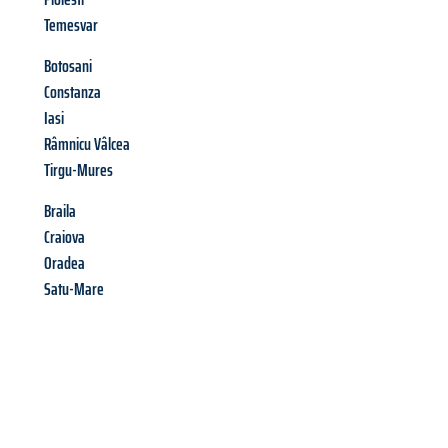
Temesvar
Botosani
Constanza
Iasi
Râmnicu Vâlcea
Tirgu-Mures
Braila
Craiova
Oradea
Satu-Mare