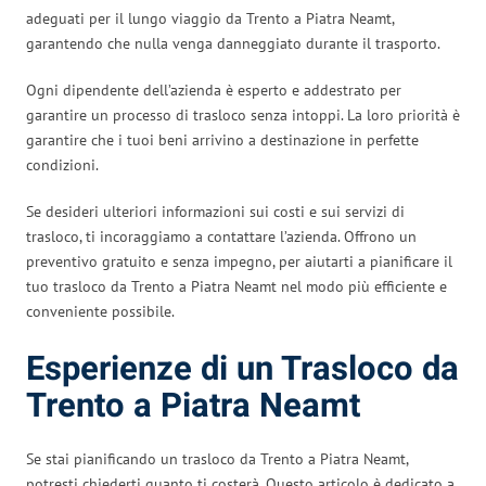
adeguati per il lungo viaggio da Trento a Piatra Neamt,
garantendo che nulla venga danneggiato durante il trasporto.
Ogni dipendente dell’azienda è esperto e addestrato per
garantire un processo di trasloco senza intoppi. La loro priorità è
garantire che i tuoi beni arrivino a destinazione in perfette
condizioni.
Se desideri ulteriori informazioni sui costi e sui servizi di
trasloco, ti incoraggiamo a contattare l’azienda. Offrono un
preventivo gratuito e senza impegno, per aiutarti a pianificare il
tuo trasloco da Trento a Piatra Neamt nel modo più efficiente e
conveniente possibile.
Esperienze di un Trasloco da
Trento a Piatra Neamt
Se stai pianificando un trasloco da Trento a Piatra Neamt,
potresti chiederti quanto ti costerà. Questo articolo è dedicato a