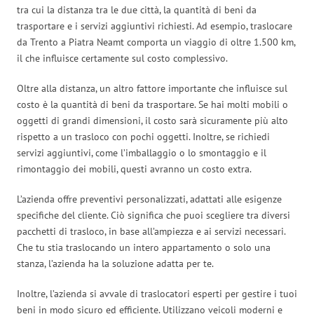
tra cui la distanza tra le due città, la quantità di beni da
trasportare e i servizi aggiuntivi richiesti. Ad esempio, traslocare
da Trento a Piatra Neamt comporta un viaggio di oltre 1.500 km,
il che influisce certamente sul costo complessivo.
Oltre alla distanza, un altro fattore importante che influisce sul
costo è la quantità di beni da trasportare. Se hai molti mobili o
oggetti di grandi dimensioni, il costo sarà sicuramente più alto
rispetto a un trasloco con pochi oggetti. Inoltre, se richiedi
servizi aggiuntivi, come l’imballaggio o lo smontaggio e il
rimontaggio dei mobili, questi avranno un costo extra.
L’azienda offre preventivi personalizzati, adattati alle esigenze
specifiche del cliente. Ciò significa che puoi scegliere tra diversi
pacchetti di trasloco, in base all’ampiezza e ai servizi necessari.
Che tu stia traslocando un intero appartamento o solo una
stanza, l’azienda ha la soluzione adatta per te.
Inoltre, l’azienda si avvale di traslocatori esperti per gestire i tuoi
beni in modo sicuro ed efficiente. Utilizzano veicoli moderni e