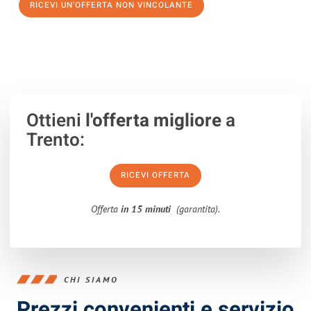
RICEVI UN'OFFERTA NON VINCOLANTE
100% non vincolante – Risposta garantita entro 15 minuti.
Ottieni
l'offerta migliore
a
Trento:
RICEVI OFFERTA
Offerta
in 15 minuti
(garantita).
CHI SIAMO
Prezzi convenienti e servizio