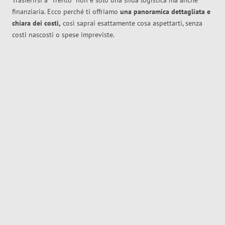
Trasferirsi a
Trento
non è solo una sfida logistica ma anche
finanziaria. Ecco perché ti offriamo
una panoramica dettagliata e
chiara dei costi,
così saprai esattamente cosa aspettarti, senza
costi nascosti o spese impreviste.