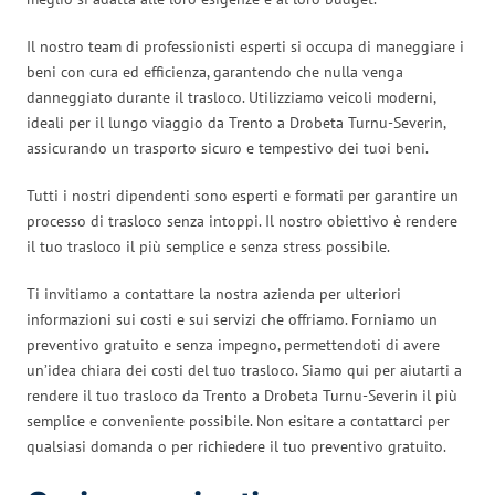
Il nostro team di professionisti esperti si occupa di maneggiare i
beni con cura ed efficienza, garantendo che nulla venga
danneggiato durante il trasloco. Utilizziamo veicoli moderni,
ideali per il lungo viaggio da Trento a Drobeta Turnu-Severin,
assicurando un trasporto sicuro e tempestivo dei tuoi beni.
Tutti i nostri dipendenti sono esperti e formati per garantire un
processo di trasloco senza intoppi. Il nostro obiettivo è rendere
il tuo trasloco il più semplice e senza stress possibile.
Ti invitiamo a contattare la nostra azienda per ulteriori
informazioni sui costi e sui servizi che offriamo. Forniamo un
preventivo gratuito e senza impegno, permettendoti di avere
un’idea chiara dei costi del tuo trasloco. Siamo qui per aiutarti a
rendere il tuo trasloco da Trento a Drobeta Turnu-Severin il più
semplice e conveniente possibile. Non esitare a contattarci per
qualsiasi domanda o per richiedere il tuo preventivo gratuito.