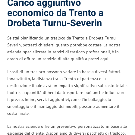
Carico aggiuntivo
economico da Trento a
Drobeta Turnu-Severin
Se stai pianificando un trasloco da Trento a Drobeta Turnu-
Severin, potresti chiederti quanto potrebbe costare. La nostra
azienda, specializzata in servizi di trasloco professionali, è in
grado di offrire un servizio di alta qualità a prezzi equi.
I costi di un trasloco possono variare in base a diversi fattori.
Innanzitutto, la distanza tra la Trento di partenza e la
destinazione finale avrà un impatto significativo sul costo totale.
Inoltre, la quantità di beni da trasportare può anche influenzare
il prezzo. Infine, servizi aggiuntivi, come l’imballaggio, lo
smontaggio e il montaggio dei mobili, possono aumentare il
costo finale.
La nostra azienda offre un preventivo personalizzato in base alle
esigenze del cliente. Disponiamo di diversi pacchetti di trasloco,