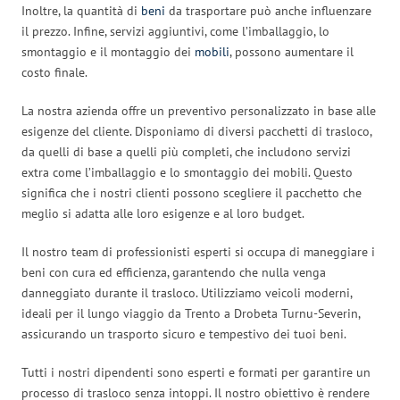
Inoltre, la quantità di
beni
da trasportare può anche influenzare
il prezzo. Infine, servizi aggiuntivi, come l’imballaggio, lo
smontaggio e il montaggio dei
mobili
, possono aumentare il
costo finale.
La nostra azienda offre un preventivo personalizzato in base alle
esigenze del cliente. Disponiamo di diversi pacchetti di trasloco,
da quelli di base a quelli più completi, che includono servizi
extra come l’imballaggio e lo smontaggio dei mobili. Questo
significa che i nostri clienti possono scegliere il pacchetto che
meglio si adatta alle loro esigenze e al loro budget.
Il nostro team di professionisti esperti si occupa di maneggiare i
beni con cura ed efficienza, garantendo che nulla venga
danneggiato durante il trasloco. Utilizziamo veicoli moderni,
ideali per il lungo viaggio da Trento a Drobeta Turnu-Severin,
assicurando un trasporto sicuro e tempestivo dei tuoi beni.
Tutti i nostri dipendenti sono esperti e formati per garantire un
processo di trasloco senza intoppi. Il nostro obiettivo è rendere