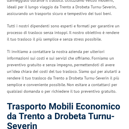
danneggiato durante il trasloco. Utilizziamo veicoli moderni,
ideali per il lungo viaggio da Trento a Drobeta Turnu-Severin,
assicurando un trasporto sicuro e tempestivo dei tuoi beni.
Tutti i nostri dipendenti sono esperti e formati per garantire un
processo di trasloco senza intoppi. Il nostro obiettivo è rendere
il tuo trasloco il più semplice e senza stress possibile.
Ti invitiamo a contattare la nostra azienda per ulteriori
informazioni sui costi e sui servizi che offriamo. Forniamo un
preventivo gratuito e senza impegno, permettendoti di avere
un’idea chiara dei costi del tuo trasloco. Siamo qui per aiutarti a
rendere il tuo trasloco da Trento a Drobeta Turnu-Severin il più
semplice e conveniente possibile. Non esitare a contattarci per
qualsiasi domanda o per richiedere il tuo preventivo gratuito.
Trasporto Mobili Economico
da Trento a Drobeta Turnu-
Severin