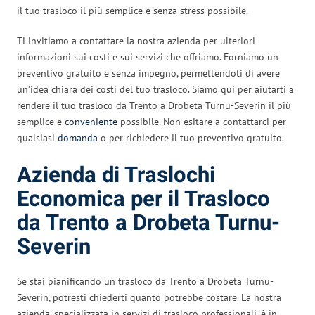
il tuo trasloco il più semplice e senza stress possibile.
Ti invitiamo a contattare la nostra azienda per ulteriori
informazioni sui costi e sui servizi che offriamo. Forniamo un
preventivo gratuito e senza impegno, permettendoti di avere
un’idea chiara dei costi del tuo trasloco. Siamo qui per aiutarti a
rendere il tuo trasloco da Trento a Drobeta Turnu-Severin il più
semplice e
conveniente
possibile. Non esitare a contattarci per
qualsiasi
domanda
o per richiedere il tuo preventivo gratuito.
Azienda di Traslochi
Economica per il Trasloco
da Trento a Drobeta Turnu-
Severin
Se stai pianificando un trasloco da Trento a Drobeta Turnu-
Severin, potresti chiederti quanto potrebbe costare. La nostra
azienda, specializzata in servizi di trasloco professionali, è in