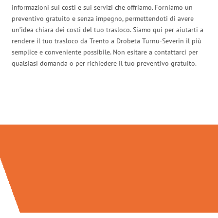
informazioni sui costi e sui servizi che offriamo. Forniamo un
preventivo gratuito e senza impegno, permettendoti di avere
un’idea chiara dei costi del tuo trasloco. Siamo qui per aiutarti a
rendere il tuo trasloco da Trento a Drobeta Turnu-Severin il più
semplice e conveniente possibile. Non esitare a contattarci per
qualsiasi domanda o per richiedere il tuo preventivo gratuito.
Traslochi Trento in numeri: