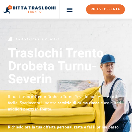
RICEVI OFFERTA
Ditta Traslochi Trento
Servizi Traslochi Trento
Costi e prezzi
TRASLOCHI TRENTO
Traslochi Trento
Drobeta Turnu-
Severin
Il tuo trasloco Trento Drobeta Turnu-Severin può essere così
facile! Sperimenta il nostro
servizio di prima classe
e assicurati i
migliori prezzi in Trento
.
Richiedo ora la tua offerta personalizzata e fai il primo passo