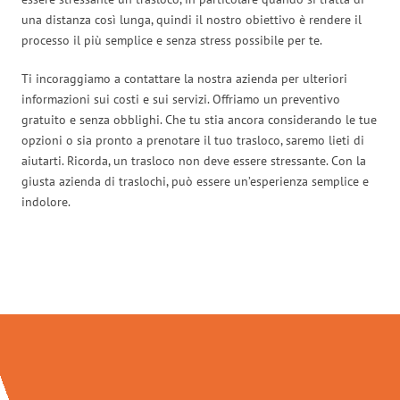
una distanza così lunga, quindi il nostro obiettivo è rendere il
processo il più semplice e senza stress possibile per te.
Ti incoraggiamo a contattare la nostra azienda per ulteriori
informazioni sui costi e sui servizi. Offriamo un preventivo
gratuito e senza obblighi. Che tu stia ancora considerando le tue
opzioni o sia pronto a prenotare il tuo trasloco, saremo lieti di
aiutarti. Ricorda, un trasloco non deve essere stressante. Con la
giusta azienda di traslochi, può essere un’esperienza semplice e
indolore.
Traslochi Trento in numeri: