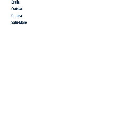
Braila
Craiova
Oradea
Satu-Mare
Richiedi ora la tua
offerta
al
miglior
prezzo !
Inviateci adesso la vostra richiesta non vincolante e
assicuratevi la vostra
offerta di trasloco per le vostre esigenze
a Trento
al miglior prezzo! Approfitta dell’occasione per
un
trasloco senza stress
e con il massimo comfort: