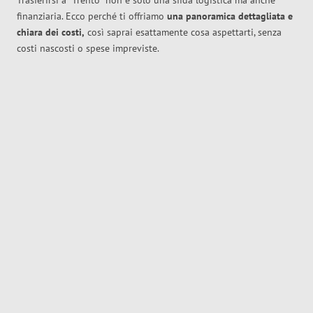
Trasferirsi a
Trento
non è solo una sfida logistica ma anche
finanziaria. Ecco perché ti offriamo
una panoramica dettagliata e
chiara dei costi,
così saprai esattamente cosa aspettarti, senza
costi nascosti o spese impreviste.