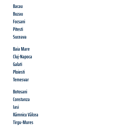
Bacau
Buzau
Focsani
Pitesti
Suceava
Baia Mare
Cluj-Napoca
Galati
Ploiesti
Temesvar
Botosani
Constanza
Iasi
Râmnicu Vâlcea
Tirgu-Mures