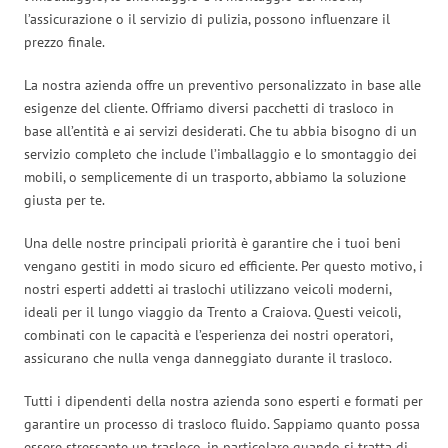
l’assicurazione o il servizio di pulizia, possono influenzare il
prezzo finale.
La nostra azienda offre un preventivo personalizzato in base alle
esigenze del cliente. Offriamo diversi pacchetti di trasloco in
base all’entità e ai servizi desiderati. Che tu abbia bisogno di un
servizio completo che include l’imballaggio e lo smontaggio dei
mobili, o semplicemente di un trasporto, abbiamo la soluzione
giusta per te.
Una delle nostre principali priorità è garantire che i tuoi beni
vengano gestiti in modo sicuro ed efficiente. Per questo motivo, i
nostri esperti addetti ai traslochi utilizzano veicoli moderni,
ideali per il lungo viaggio da Trento a Craiova. Questi veicoli,
combinati con le capacità e l’esperienza dei nostri operatori,
assicurano che nulla venga danneggiato durante il trasloco.
Tutti i dipendenti della nostra azienda sono esperti e formati per
garantire un processo di trasloco fluido. Sappiamo quanto possa
essere stressante un trasloco, in particolare quando si tratta di