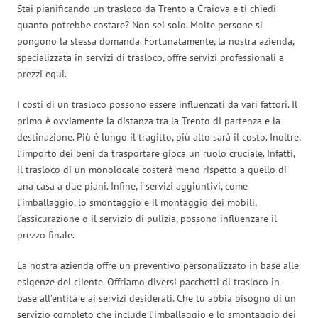
Stai pianificando un trasloco da Trento a Craiova e ti chiedi
quanto potrebbe costare? Non sei solo. Molte persone si
pongono la stessa domanda. Fortunatamente, la nostra azienda,
specializzata in servizi di trasloco, offre servizi professionali a
prezzi equi.
I costi di un trasloco possono essere influenzati da vari fattori. Il
primo è ovviamente la distanza tra la Trento di partenza e la
destinazione. Più è lungo il tragitto, più alto sarà il costo. Inoltre,
l’importo dei beni da trasportare gioca un ruolo cruciale. Infatti,
il trasloco di un monolocale costerà meno rispetto a quello di
una casa a due piani. Infine, i servizi aggiuntivi, come
l’imballaggio, lo smontaggio e il montaggio dei mobili,
l’assicurazione o il servizio di pulizia, possono influenzare il
prezzo finale.
La nostra azienda offre un preventivo personalizzato in base alle
esigenze del cliente. Offriamo diversi pacchetti di trasloco in
base all’entità e ai servizi desiderati. Che tu abbia bisogno di un
servizio completo che include l’imballaggio e lo smontaggio dei