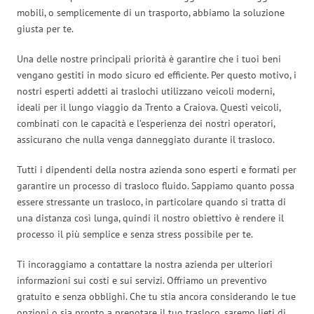
mobili, o semplicemente di un trasporto, abbiamo la soluzione
giusta per te.
Una delle nostre principali priorità è garantire che i tuoi beni
vengano gestiti in modo sicuro ed efficiente. Per questo motivo, i
nostri esperti addetti ai traslochi utilizzano veicoli moderni,
ideali per il lungo viaggio da Trento a Craiova. Questi veicoli,
combinati con le capacità e l’esperienza dei nostri operatori,
assicurano che nulla venga danneggiato durante il trasloco.
Tutti i dipendenti della nostra azienda sono esperti e formati per
garantire un processo di trasloco fluido. Sappiamo quanto possa
essere stressante un trasloco, in particolare quando si tratta di
una distanza così lunga, quindi il nostro obiettivo è rendere il
processo il più semplice e senza stress possibile per te.
Ti incoraggiamo a contattare la nostra azienda per ulteriori
informazioni sui costi e sui servizi. Offriamo un preventivo
gratuito e senza obblighi. Che tu stia ancora considerando le tue
opzioni o sia pronto a prenotare il tuo trasloco, saremo lieti di