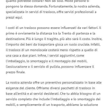
quanto potrebbe costare? Non sei solo. Molte persone si
pongono la stessa domanda. Fortunatamente, la nostra azienda,
specializzata in servizi di trasloco, offre servizi professionali a
prezzi equi.
I costi di un trasloco possono essere influenzati da vari fattori. Il
primo è ovviamente la distanza tra la Trento di partenza e la
destinazione. Più è lungo il tragitto, più alto sarà il costo. Inoltre,
l’importo dei beni da trasportare gioca un ruolo cruciale. Infatti,
il trasloco di un monolocale costerà meno rispetto a quello di
una casa a due piani. Infine, i servizi aggiuntivi, come
l’imballaggio, lo smontaggio e il montaggio dei mobili,
l’assicurazione o il servizio di pulizia, possono influenzare il
prezzo finale.
La nostra azienda offre un preventivo personalizzato in base alle
esigenze del cliente. Offriamo diversi pacchetti di trasloco in
base all’entità e ai servizi desiderati. Che tu abbia bisogno di un
servizio completo che include l’imballaggio e lo smontaggio dei
mobili, o semplicemente di un trasporto, abbiamo la soluzione