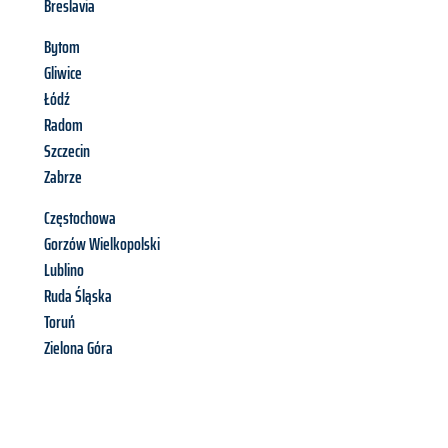
Breslavia
Bytom
Gliwice
Łódź
Radom
Szczecin
Zabrze
Częstochowa
Gorzów Wielkopolski
Lublino
Ruda Śląska
Toruń
Zielona Góra