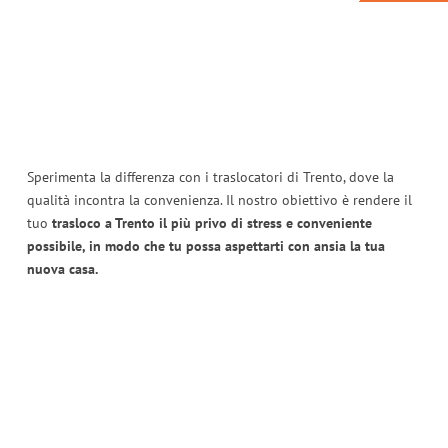
Sperimenta la differenza con i traslocatori di Trento, dove la
qualità incontra la convenienza. Il nostro obiettivo è rendere il
tuo
trasloco a Trento il più privo di stress e conveniente
possibile, in modo che tu possa aspettarti con ansia la tua
nuova casa.