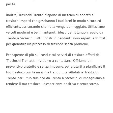
per te.
Inoltre, ‘Traslochi Trento’ dispone di un team di addetti ai
traslochi esperti che gestiranno i tuoi beni in modo sicuro ed
efficiente, assicurando che nulla venga danneggiato. Utilizziamo
veicoli moderni e ben mantenuti, ideali per il lungo viaggio da
Trento a Szczecin. Tutti i nostri dipendenti sono esperti e formati
per garantire un processo di trasloco senza problemi.
Per saperne di più sui costi e sui servizi di trasloco offerti da
‘Traslochi Trento’, ti invitiamo a contattarci. Offriamo un
preventivo gratuito e senza impegno, per aiutarti a pianificare il
tuo trasloco con la massima tranquillità. Affidati a ‘Traslochi
Trento’ per il tuo trasloco da Trento a Szczecin: ci impegniamo a
rendere il tuo trasloco un’esperienza positiva e senza stress.
Traslochi Trento in numeri: