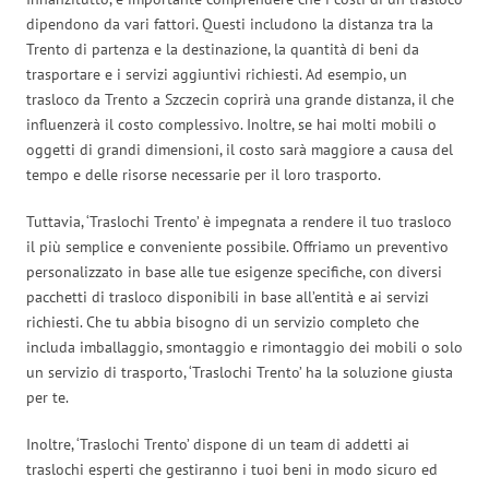
dipendono da vari fattori. Questi includono la distanza tra la
Trento di partenza e la destinazione, la quantità di beni da
trasportare e i servizi aggiuntivi richiesti. Ad esempio, un
trasloco da Trento a Szczecin coprirà una grande distanza, il che
influenzerà il costo complessivo. Inoltre, se hai molti mobili o
oggetti di grandi dimensioni, il costo sarà maggiore a causa del
tempo e delle risorse necessarie per il loro trasporto.
Tuttavia, ‘Traslochi Trento’ è impegnata a rendere il tuo trasloco
il più semplice e conveniente possibile. Offriamo un preventivo
personalizzato in base alle tue esigenze specifiche, con diversi
pacchetti di trasloco disponibili in base all’entità e ai servizi
richiesti. Che tu abbia bisogno di un servizio completo che
includa imballaggio, smontaggio e rimontaggio dei mobili o solo
un servizio di trasporto, ‘Traslochi Trento’ ha la soluzione giusta
per te.
Inoltre, ‘Traslochi Trento’ dispone di un team di addetti ai
traslochi esperti che gestiranno i tuoi beni in modo sicuro ed