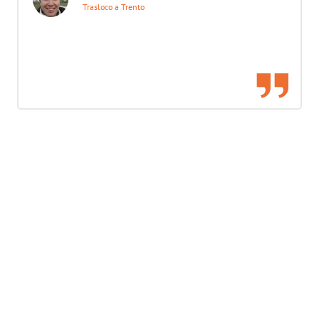
Trasloco a Trento