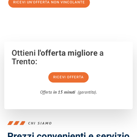
RICEVI UN'OFFERTA NON VINCOLANTE
100% non vincolante – Risposta garantita entro 15 minuti.
Ottieni
l'offerta migliore
a
Trento:
RICEVI OFFERTA
Offerta
in 15 minuti
(garantita).
CHI SIAMO
Prezzi convenienti e servizio