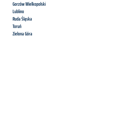
Gorzów Wielkopolski
Lublino
Ruda Śląska
Toruń
Zielona Góra
Richiedi ora la tua
offerta
al
miglior
prezzo !
Inviateci adesso la vostra richiesta non vincolante e
assicuratevi la vostra
offerta di trasloco per le vostre esigenze
a Trento
al miglior prezzo! Approfitta dell’occasione per
un
trasloco senza stress
e con il massimo comfort: