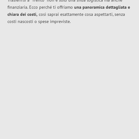
Trasferirsi a
Trento
non è solo una sfida logistica ma anche
finanziaria. Ecco perché ti offriamo
una panoramica dettagliata e
chiara dei costi,
così saprai esattamente cosa aspettarti, senza
costi nascosti o spese impreviste.