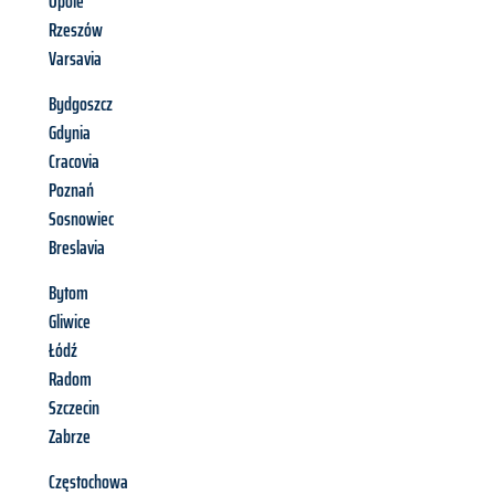
Opole
Rzeszów
Varsavia
Bydgoszcz
Gdynia
Cracovia
Poznań
Sosnowiec
Breslavia
Bytom
Gliwice
Łódź
Radom
Szczecin
Zabrze
Częstochowa