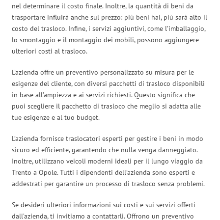
nel determinare il costo finale. Inoltre, la quantità di beni da
trasportare influirà anche sul prezzo: più beni hai, più sarà alto il
costo del trasloco. Infine, i servizi aggiuntivi, come l’imballaggio,
lo smontaggio e il montaggio dei mobili, possono aggiungere
ulteriori costi al trasloco.
L’azienda offre un preventivo personalizzato su misura per le
esigenze del cliente, con diversi pacchetti di trasloco disponibili
in base all’ampiezza e ai servizi richiesti. Questo significa che
puoi scegliere il pacchetto di trasloco che meglio si adatta alle
tue esigenze e al tuo budget.
L’azienda fornisce traslocatori esperti per gestire i beni in modo
sicuro ed efficiente, garantendo che nulla venga danneggiato.
Inoltre, utilizzano veicoli moderni ideali per il lungo viaggio da
Trento a Opole. Tutti i dipendenti dell’azienda sono esperti e
addestrati per garantire un processo di trasloco senza problemi.
Se desideri ulteriori informazioni sui costi e sui servizi offerti
dall’azienda, ti invitiamo a contattarli. Offrono un preventivo