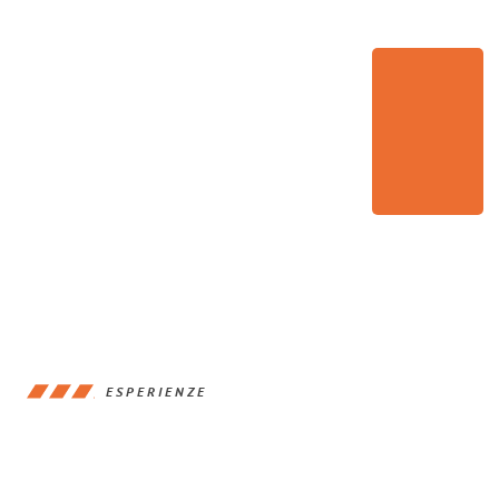
ESPERIENZE