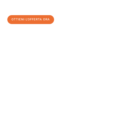
un
trasloco senza stress
e con il massimo comfort:
OTTIENI L'OFFERTA ORA