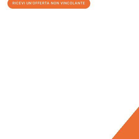
RICEVI UN'OFFERTA NON VINCOLANTE