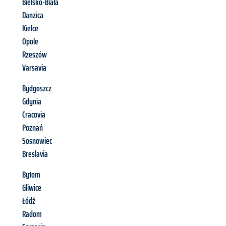
Bielsko-Biała
Danzica
Kielce
Opole
Rzeszów
Varsavia
Bydgoszcz
Gdynia
Cracovia
Poznań
Sosnowiec
Breslavia
Bytom
Gliwice
Łódź
Radom