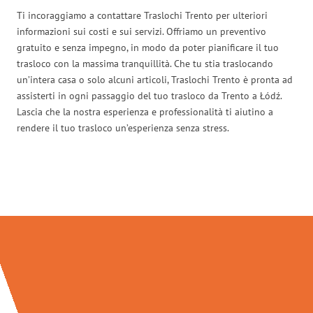
Ti incoraggiamo a contattare Traslochi Trento per ulteriori
informazioni sui costi e sui servizi. Offriamo un preventivo
gratuito e senza impegno, in modo da poter pianificare il tuo
trasloco con la massima tranquillità. Che tu stia traslocando
un’intera casa o solo alcuni articoli, Traslochi Trento è pronta ad
assisterti in ogni passaggio del tuo trasloco da Trento a Łódź.
Lascia che la nostra esperienza e professionalità ti aiutino a
rendere il tuo trasloco un’esperienza senza stress.
Traslochi Trento in numeri: