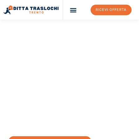
RICEVI OFFERTA
Ditta Traslochi Trento
Servizi Traslochi Trento
Costi e prezzi
TRASLOCHI TRENTO
Traslochi Trento
Łódź
Il tuo trasloco Trento Łódź può essere così facile! Sperimenta il
nostro
servizio di prima classe
e assicurati i
migliori prezzi in
Trento
.
Richiedo ora la tua offerta personalizzata e fai il primo passo
verso un trasloco senza stress a Łódź