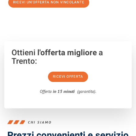
RICEVI UN'OFFERTA NON VINCOLANTE
100% non vincolante – Risposta garantita entro 15 minuti.
Ottieni
l'offerta migliore
a
Trento:
RICEVI OFFERTA
Offerta
in 15 minuti
(garantita).
CHI SIAMO
Prezzi convenienti e servizio