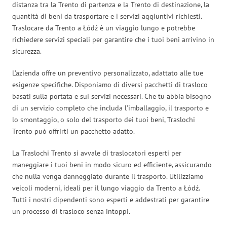
distanza tra la Trento di partenza e la Trento di destinazione, la
quantità di beni da trasportare e i servizi aggiuntivi richiesti.
Traslocare da Trento a Łódź è un viaggio lungo e potrebbe
richiedere servizi speciali per garantire che i tuoi beni arrivino in
sicurezza.
L’azienda offre un preventivo personalizzato, adattato alle tue
esigenze specifiche. Disponiamo di diversi pacchetti di trasloco
basati sulla portata e sui servizi necessari. Che tu abbia bisogno
di un servizio completo che includa l’imballaggio, il trasporto e
lo smontaggio, o solo del trasporto dei tuoi beni, Traslochi
Trento può offrirti un pacchetto adatto.
La Traslochi Trento si avvale di traslocatori esperti per
maneggiare i tuoi beni in modo sicuro ed efficiente, assicurando
che nulla venga danneggiato durante il trasporto. Utilizziamo
veicoli moderni, ideali per il lungo viaggio da Trento a Łódź.
Tutti i nostri dipendenti sono esperti e addestrati per garantire
un processo di trasloco senza intoppi.