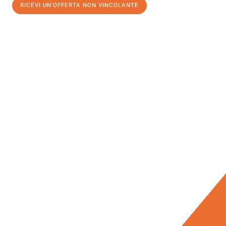
RICEVI UN'OFFERTA NON VINCOLANTE