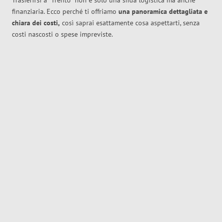
Trasferirsi a
Trento
non è solo una sfida logistica ma anche
finanziaria. Ecco perché ti offriamo
una panoramica dettagliata e
chiara dei costi,
così saprai esattamente cosa aspettarti, senza
costi nascosti o spese impreviste.