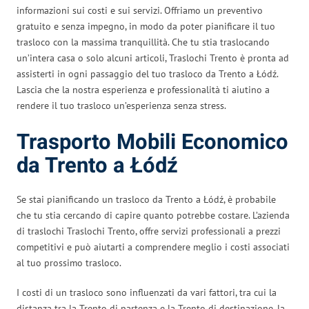
informazioni sui costi e sui servizi. Offriamo un preventivo
gratuito e senza impegno, in modo da poter pianificare il tuo
trasloco con la massima tranquillità. Che tu stia traslocando
un’intera casa o solo alcuni articoli, Traslochi Trento è pronta ad
assisterti in ogni passaggio del tuo trasloco da Trento a Łódź.
Lascia che la nostra esperienza e professionalità ti aiutino a
rendere il tuo trasloco un’esperienza senza stress.
Trasporto Mobili Economico
da Trento a Łódź
Se stai pianificando un trasloco da Trento a Łódź, è probabile
che tu stia cercando di capire quanto potrebbe costare. L’azienda
di traslochi Traslochi Trento, offre servizi professionali a prezzi
competitivi e può aiutarti a comprendere meglio i costi associati
al tuo prossimo trasloco.
I costi di un trasloco sono influenzati da vari fattori, tra cui la
distanza tra la Trento di partenza e la Trento di destinazione, la