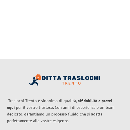
Traslochi Trento è sinonimo di qualità,
affidabilità e prezzi
equi
per il vostro trasloco. Con anni di esperienza e un team
dedicato, garantiamo un
processo fluido
che si adatta
perfettamente alle vostre esigenze.