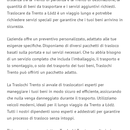
quantità di beni da trasportare e i servizi aggiuntivi richiesti.
Traslocare da Trento a Łódź è un viaggio lungo e potrebbe
richiedere servizi speciali per garantire che i tuoi beni arrivino in
sicurezza.
L’azienda offre un preventivo personalizzato, adattato alle tue
esigenze specifiche. Disponiamo di diversi pacchetti di trasloco
basati sulla portata e sui servizi necessari. Che tu abbia bisogno
di un servizio completo che includa l’imballaggio, il trasporto e
lo smontaggio, o solo del trasporto dei tuoi beni, Traslochi
Trento può offrirti un pacchetto adatto.
La Traslochi Trento si avvale di traslocatori esperti per
maneggiare i tuoi beni in modo sicuro ed efficiente, assicurando
che nulla venga danneggiato durante il trasporto. Utilizziamo
veicoli moderni, ideali per il lungo viaggio da Trento a Łódź.
Tutti i nostri dipendenti sono esperti e addestrati per garantire
un processo di trasloco senza intoppi.