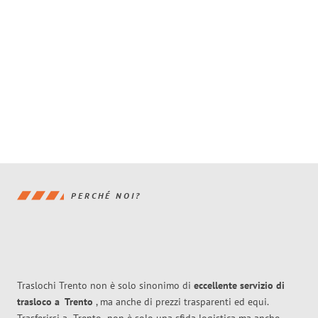
PERCHÉ NOI?
Traslochi Trento non è solo sinonimo di
eccellente
servizio di
trasloco
a
Trento
, ma anche di prezzi trasparenti ed equi.