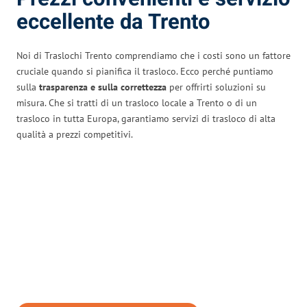
eccellente da Trento
Noi di Traslochi Trento comprendiamo che i costi sono un fattore
cruciale quando si pianifica il trasloco. Ecco perché puntiamo
sulla
trasparenza e sulla correttezza
per offrirti soluzioni su
misura. Che si tratti di un trasloco locale a Trento o di un
trasloco in tutta Europa, garantiamo servizi di trasloco di alta
qualità a prezzi competitivi.