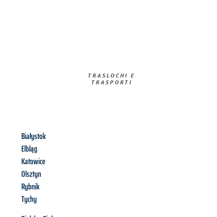
TRASLOCHI E
TRASPORTI​
Białystok
Elbląg
Katowice
Olsztyn
Rybnik
Tychy