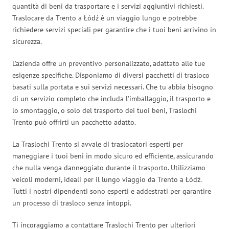
quantità di beni da trasportare e i servizi aggiuntivi richiesti.
Traslocare da Trento a Łódź è un viaggio lungo e potrebbe
richiedere servizi speciali per garantire che i tuoi beni arrivino in
sicurezza.
L’azienda offre un preventivo personalizzato, adattato alle tue
esigenze specifiche. Disponiamo di diversi pacchetti di trasloco
basati sulla portata e sui servizi necessari. Che tu abbia bisogno
di un servizio completo che includa l’imballaggio, il trasporto e
lo smontaggio, o solo del trasporto dei tuoi beni, Traslochi
Trento può offrirti un pacchetto adatto.
La Traslochi Trento si avvale di traslocatori esperti per
maneggiare i tuoi beni in modo sicuro ed efficiente, assicurando
che nulla venga danneggiato durante il trasporto. Utilizziamo
veicoli moderni, ideali per il lungo viaggio da Trento a Łódź.
Tutti i nostri dipendenti sono esperti e addestrati per garantire
un processo di trasloco senza intoppi.
Ti incoraggiamo a contattare Traslochi Trento per ulteriori