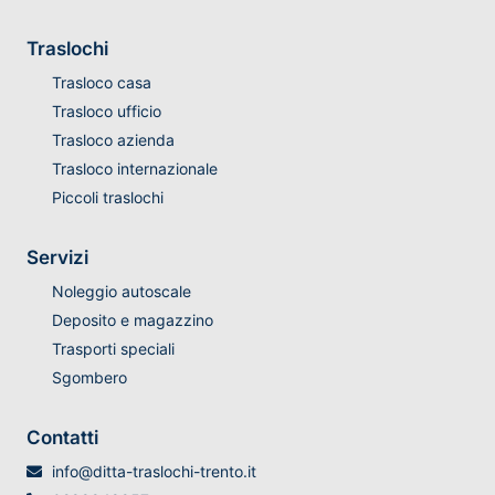
Traslochi
Trasloco casa
Trasloco ufficio
Trasloco azienda
Trasloco internazionale
Piccoli traslochi
Servizi
Noleggio autoscale
Deposito e magazzino
Trasporti speciali
Sgombero
Contatti
info@ditta-traslochi-trento.it