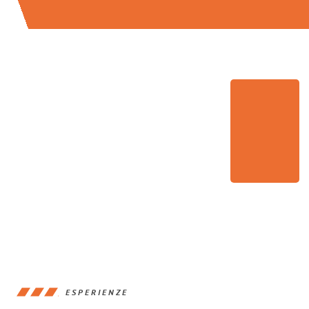
ESPERIENZE