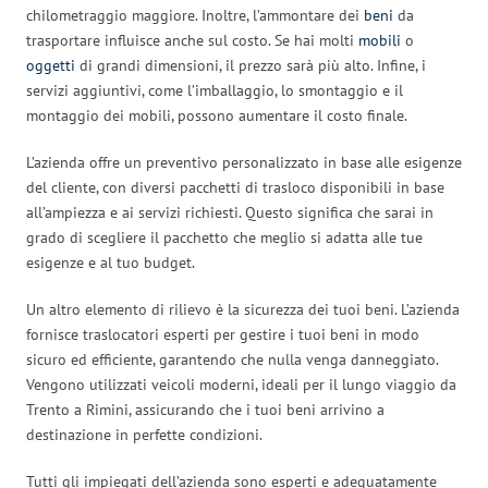
chilometraggio maggiore. Inoltre, l’ammontare dei
beni
da
trasportare influisce anche sul costo. Se hai molti
mobili
o
oggetti
di grandi dimensioni, il prezzo sarà più alto. Infine, i
servizi aggiuntivi, come l’imballaggio, lo smontaggio e il
montaggio dei mobili, possono aumentare il costo finale.
L’azienda offre un preventivo personalizzato in base alle esigenze
del cliente, con diversi pacchetti di trasloco disponibili in base
all’ampiezza e ai servizi richiesti. Questo significa che sarai in
grado di scegliere il pacchetto che meglio si adatta alle tue
esigenze e al tuo budget.
Un altro elemento di rilievo è la sicurezza dei tuoi beni. L’azienda
fornisce traslocatori esperti per gestire i tuoi beni in modo
sicuro ed efficiente, garantendo che nulla venga danneggiato.
Vengono utilizzati veicoli moderni, ideali per il lungo viaggio da
Trento a Rimini, assicurando che i tuoi beni arrivino a
destinazione in perfette condizioni.
Tutti gli impiegati dell’azienda sono esperti e adeguatamente