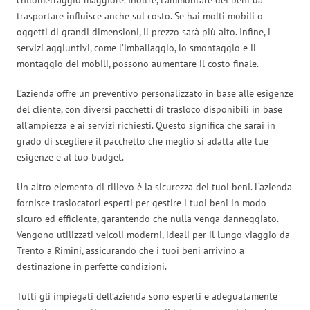
trasportare influisce anche sul costo. Se hai molti mobili o
oggetti di grandi dimensioni, il prezzo sarà più alto. Infine, i
servizi aggiuntivi, come l’imballaggio, lo smontaggio e il
montaggio dei mobili, possono aumentare il costo finale.
L’azienda offre un preventivo personalizzato in base alle esigenze
del cliente, con diversi pacchetti di trasloco disponibili in base
all’ampiezza e ai servizi richiesti. Questo significa che sarai in
grado di scegliere il pacchetto che meglio si adatta alle tue
esigenze e al tuo budget.
Un altro elemento di rilievo è la sicurezza dei tuoi beni. L’azienda
fornisce traslocatori esperti per gestire i tuoi beni in modo
sicuro ed efficiente, garantendo che nulla venga danneggiato.
Vengono utilizzati veicoli moderni, ideali per il lungo viaggio da
Trento a Rimini, assicurando che i tuoi beni arrivino a
destinazione in perfette condizioni.
Tutti gli impiegati dell’azienda sono esperti e adeguatamente