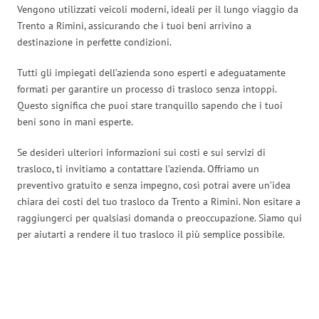
Vengono utilizzati veicoli moderni, ideali per il lungo viaggio da
Trento a Rimini, assicurando che i tuoi beni arrivino a
destinazione in perfette condizioni.
Tutti gli impiegati dell’azienda sono esperti e adeguatamente
formati per garantire un processo di trasloco senza intoppi.
Questo significa che puoi stare tranquillo sapendo che i tuoi
beni sono in mani esperte.
Se desideri ulteriori informazioni sui costi e sui servizi di
trasloco, ti invitiamo a contattare l’azienda. Offriamo un
preventivo gratuito e senza impegno, così potrai avere un’idea
chiara dei costi del tuo trasloco da Trento a Rimini. Non esitare a
raggiungerci per qualsiasi domanda o preoccupazione. Siamo qui
per aiutarti a rendere il tuo trasloco il più semplice possibile.
Traslochi Trento in numeri: