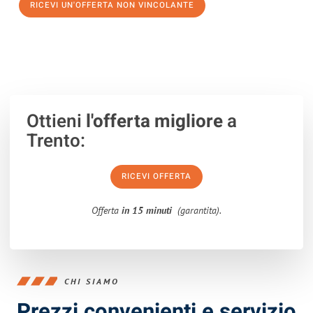
RICEVI UN'OFFERTA NON VINCOLANTE
100% non vincolante – Risposta garantita entro 15 minuti.
Ottieni
l'offerta migliore
a
Trento:
RICEVI OFFERTA
Offerta
in 15 minuti
(garantita).
CHI SIAMO
Prezzi convenienti e servizio