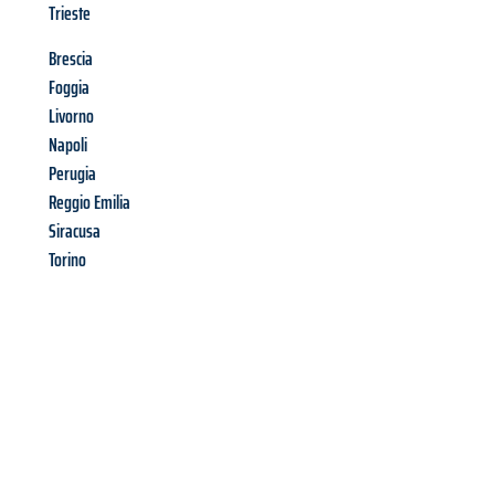
Trieste
Brescia
Foggia
Livorno
Napoli
Perugia
Reggio Emilia
Siracusa
Torino
Richiedi ora la tua
offerta
al
miglior