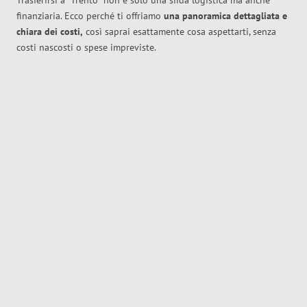
Trasferirsi a
Trento
non è solo una sfida logistica ma anche
finanziaria. Ecco perché ti offriamo
una panoramica dettagliata e
chiara dei costi,
così saprai esattamente cosa aspettarti, senza
costi nascosti o spese impreviste.