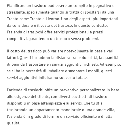
Pianificare un trasloco può essere un compito impegnativo e
stressante, specialmente quando si tratta di spostarsi da una
Trento come Trento a Livorno. Uno degli aspetti più importanti
da considerare è il costo del trasloco. In questo contesto,
l’azienda di traslochi offre servizi professionali a prezzi
competitivi, garantendo un trasloco senza problemi.
Il costo del trasloco può variare notevolmente in base a vari
fattori. Questi includono la distanza tra le due città, la quantità
di beni da trasportare e i servizi aggiuntivi richiesti. Ad esempio,
se si ha la necessità di imballare e smontare i mobili, questi
servizi aggiuntivi influiranno sul costo totale.
L’azienda di traslochi offre un preventivo personalizzato in base
alle esigenze del cliente, con diversi pacchetti di trasloco
disponibili in base all’ampiezza e ai servizi. Che tu stia
traslocando un appartamento monolocale o una grande villa,
l’azienda è in grado di fornire un servizio efficiente e di alta
qualità.