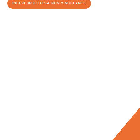
RICEVI UN'OFFERTA NON VINCOLANTE