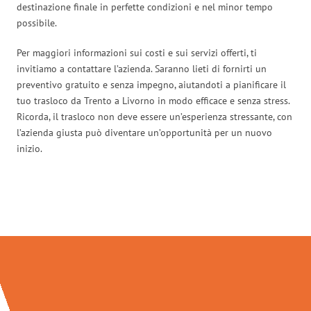
destinazione finale in perfette condizioni e nel minor tempo
possibile.
Per maggiori informazioni sui costi e sui servizi offerti, ti
invitiamo a contattare l’azienda. Saranno lieti di fornirti un
preventivo gratuito e senza impegno, aiutandoti a pianificare il
tuo trasloco da Trento a Livorno in modo efficace e senza stress.
Ricorda, il trasloco non deve essere un’esperienza stressante, con
l’azienda giusta può diventare un’opportunità per un nuovo
inizio.
Traslochi Trento in numeri: