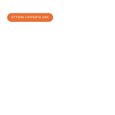
OTTIENI L'OFFERTA ORA