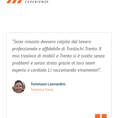
ESPERIENZE
“Sono rimasto davvero colpito dal lavoro
professionale e affidabile di Traslochi Trento. Il
mio trasloco di mobili a Trento si è svolto senza
problemi e senza stress grazie al loro team
esperto e cordiale. Li raccomando vivamente!”.
Tommaso Leonardini
Trasloco a Trento