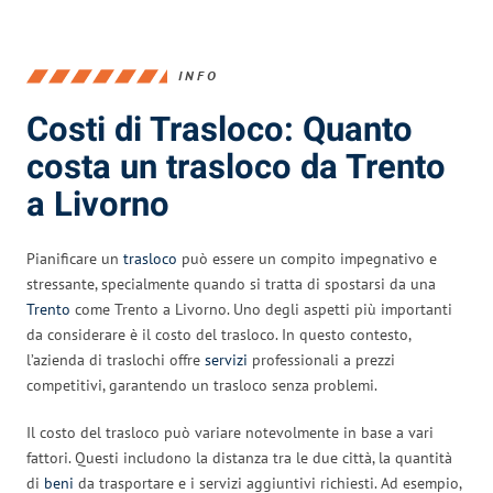
INFO
Costi di Trasloco: Quanto
costa un trasloco da Trento
a Livorno
Pianificare un
trasloco
può essere un compito impegnativo e
stressante, specialmente quando si tratta di spostarsi da una
Trento
come Trento a Livorno. Uno degli aspetti più importanti
da considerare è il costo del trasloco. In questo contesto,
l’azienda di traslochi offre
servizi
professionali a prezzi
competitivi, garantendo un trasloco senza problemi.
Il costo del trasloco può variare notevolmente in base a vari
fattori. Questi includono la distanza tra le due città, la quantità
di
beni
da trasportare e i servizi aggiuntivi richiesti. Ad esempio,