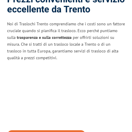
eccellente da Trento
Noi di Traslochi Trento comprendiamo che i costi sono un fattore
cruciale quando si pianifica il trasloco. Ecco perché puntiamo
sulla
trasparenza e sulla correttezza
per offrirti soluzioni su
misura. Che si tratti di un trasloco locale a Trento o di un
trasloco in tutta Europa, garantiamo servizi di trasloco di alta
qualità a prezzi competitivi.