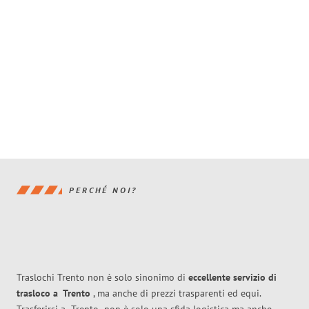
PERCHÉ NOI?
Traslochi Trento non è solo sinonimo di
eccellente
servizio di
trasloco
a
Trento
, ma anche di prezzi trasparenti ed equi.