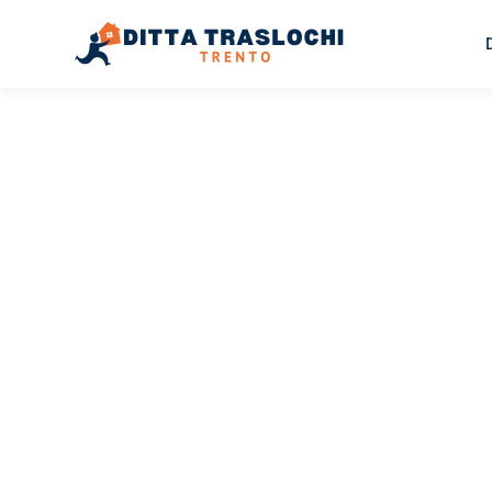
TRASLOCHI TRENTO
Traslochi
Trento
No
Il tuo trasloco Trento Novara può essere così facile! Sp