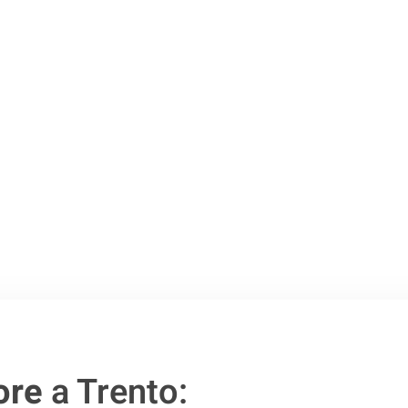
Trento
.
o passo verso un
ore
a Trento: