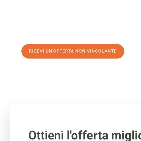
servizio di prima classe
e assicurati i
migliori prezzi in 
Richiedo ora la tua offerta personalizzata e fai il prim
trasloco senza stress a Novara
RICEVI UN'OFFERTA NON VINCOLANTE
100% non vincolante – Risposta garantita entro 15 minuti.
Ottieni
l'offerta migli