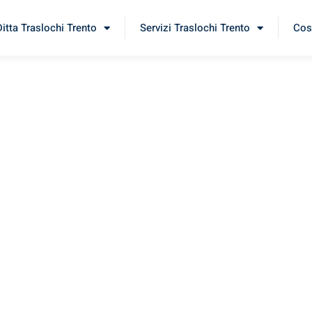
Ditta Traslochi Trento
Servizi Traslochi Trento
Cost
vara
erimenta il nostro