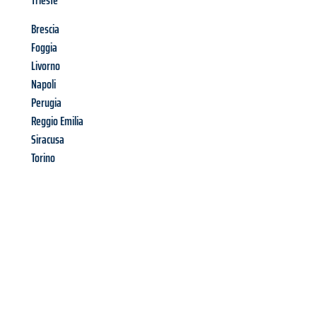
Trieste
Brescia
Foggia
Livorno
Napoli
Perugia
Reggio Emilia
Siracusa
Torino
Richiedi ora la tua
offerta
al
miglior