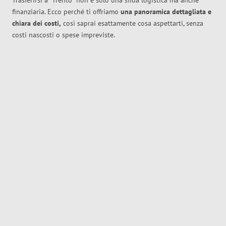
Trasferirsi a
Trento
non è solo una sfida logistica ma anche
finanziaria. Ecco perché ti offriamo
una panoramica dettagliata e
chiara dei costi,
così saprai esattamente cosa aspettarti, senza
costi nascosti o spese impreviste.