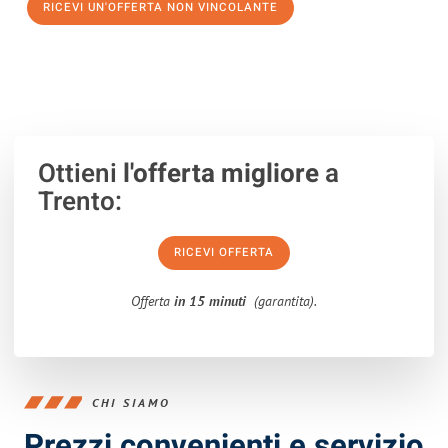
RICEVI UN'OFFERTA NON VINCOLANTE
100% non vincolante – Risposta garantita entro 15 minuti.
Ottieni
l'offerta migliore
a
Trento:
RICEVI OFFERTA
Offerta
in 15 minuti
(garantita).
CHI SIAMO
Prezzi convenienti e servizio