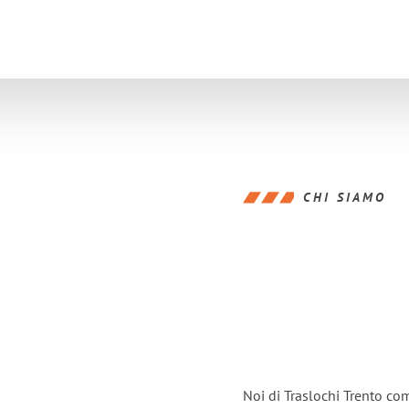
CHI SIAMO
Noi di Traslochi Trento co