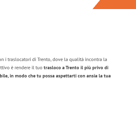
 i traslocatori di Trento, dove la qualità incontra la
ttivo è rendere il tuo
trasloco a Trento il più privo di
bile, in modo che tu possa aspettarti con ansia la tua