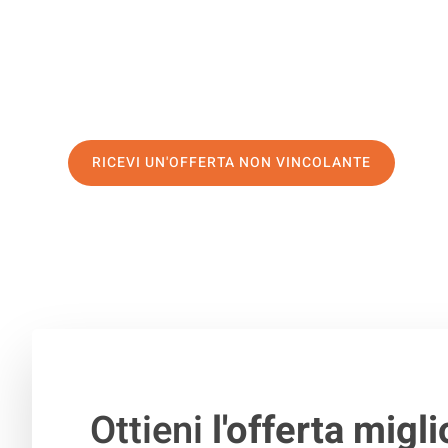
prima classe
e assicurati i
migliori prezzi in Trento
.
Richiedo ora la tua offerta personalizzata e fai il prim
trasloco senza stress a Pori
RICEVI UN'OFFERTA NON VINCOLANTE
100% non vincolante – Risposta garantita entro 15 minuti.
Ottieni
l'offerta migli