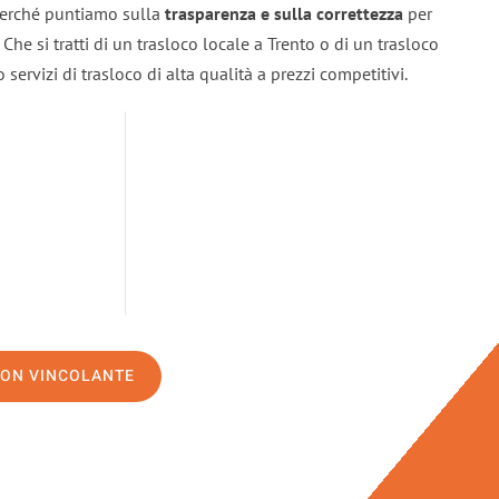
 perché puntiamo sulla
trasparenza e sulla correttezza
per
. Che si tratti di un trasloco locale a Trento o di un trasloco
servizi di trasloco di alta qualità a prezzi competitivi.
NON VINCOLANTE