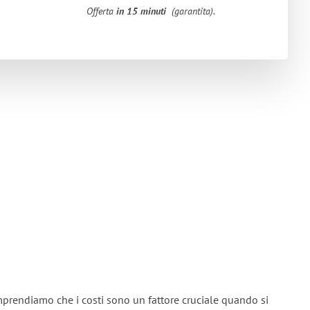
Offerta
in 15 minuti
(garantita).
mprendiamo che i costi sono un fattore cruciale quando si