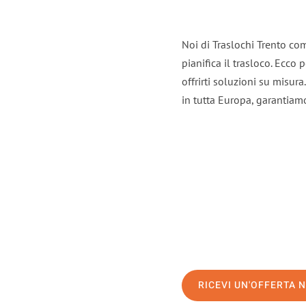
Noi di Traslochi Trento co
pianifica il trasloco. Ecco
offrirti soluzioni su misura
in tutta Europa, garantiamo 
RICEVI UN'OFFERTA 