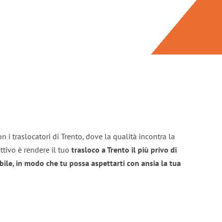
 i traslocatori di Trento, dove la qualità incontra la
ttivo è rendere il tuo
trasloco a Trento il più privo di
bile, in modo che tu possa aspettarti con ansia la tua