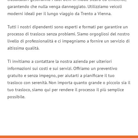
garantendo che nulla venga danneggiato. Utilizziamo veicoli
moderni ideali per il lungo viaggio da Trento a Vienna.
Tutti i nostri dipendenti sono esperti e formati per garantire un
processo di trasloco senza problemi. Siamo orgogliosi del nostro
livello di professionalità e ci impegniamo a fornire un servizio di
altissima qualità.
Ti invitiamo a contattare la nostra azienda per ulteriori
informazioni sui costi e sui servizi. Offriamo un preventivo
gratuito e senza impegno, per aiutarti a pianificare il tuo
trasloco con serenità. Non importa quanto grande o piccolo sia il
tuo trasloco, siamo qui per rendere il processo il più semplice
possibile.
Traslochi Trento in numeri: