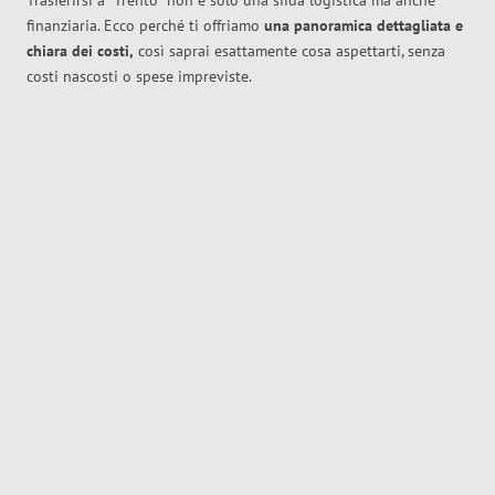
Trasferirsi a
Trento
non è solo una sfida logistica ma anche
finanziaria. Ecco perché ti offriamo
una panoramica dettagliata e
chiara dei costi,
così saprai esattamente cosa aspettarti, senza
costi nascosti o spese impreviste.