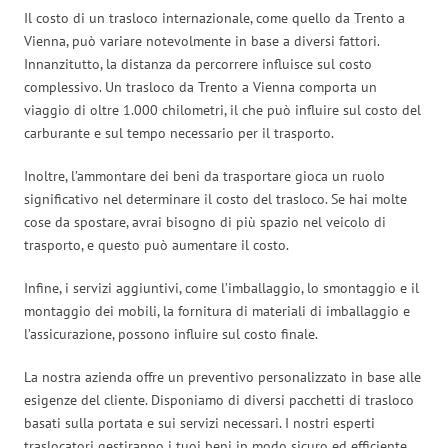
Il costo di un trasloco internazionale, come quello da Trento a
Vienna, può variare notevolmente in base a diversi fattori.
Innanzitutto, la distanza da percorrere influisce sul costo
complessivo. Un trasloco da Trento a Vienna comporta un
viaggio di oltre 1.000 chilometri, il che può influire sul costo del
carburante e sul tempo necessario per il trasporto.
Inoltre, l’ammontare dei beni da trasportare gioca un ruolo
significativo nel determinare il costo del trasloco. Se hai molte
cose da spostare, avrai bisogno di più spazio nel veicolo di
trasporto, e questo può aumentare il costo.
Infine, i servizi aggiuntivi, come l’imballaggio, lo smontaggio e il
montaggio dei mobili, la fornitura di materiali di imballaggio e
l’assicurazione, possono influire sul costo finale.
La nostra azienda offre un preventivo personalizzato in base alle
esigenze del cliente. Disponiamo di diversi pacchetti di trasloco
basati sulla portata e sui servizi necessari. I nostri esperti
traslocatori gestiranno i tuoi beni in modo sicuro ed efficiente,