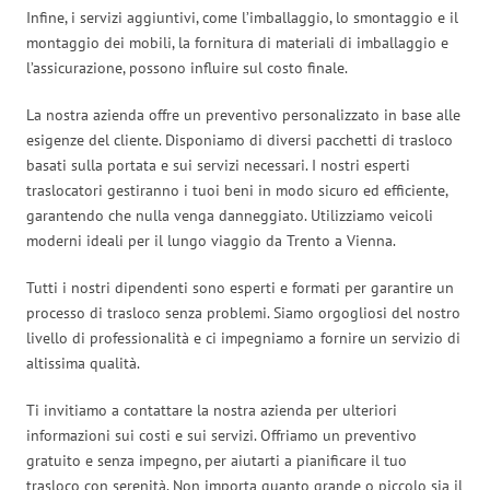
Infine, i servizi aggiuntivi, come l’imballaggio, lo smontaggio e il
montaggio dei mobili, la fornitura di materiali di imballaggio e
l’assicurazione, possono influire sul costo finale.
La nostra azienda offre un preventivo personalizzato in base alle
esigenze del cliente. Disponiamo di diversi pacchetti di trasloco
basati sulla portata e sui servizi necessari. I nostri esperti
traslocatori gestiranno i tuoi beni in modo sicuro ed efficiente,
garantendo che nulla venga danneggiato. Utilizziamo veicoli
moderni ideali per il lungo viaggio da Trento a Vienna.
Tutti i nostri dipendenti sono esperti e formati per garantire un
processo di trasloco senza problemi. Siamo orgogliosi del nostro
livello di professionalità e ci impegniamo a fornire un servizio di
altissima qualità.
Ti invitiamo a contattare la nostra azienda per ulteriori
informazioni sui costi e sui servizi. Offriamo un preventivo
gratuito e senza impegno, per aiutarti a pianificare il tuo
trasloco con serenità. Non importa quanto grande o piccolo sia il