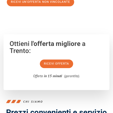
RICEVI UN'OFFERTA NON VINCOLANTE
100% non vincolante – Risposta garantita entro 15 minuti.
Ottieni
l'offerta migliore
a
Trento:
RICEVI OFFERTA
Offerta
in 15 minuti
(garantita).
CHI SIAMO
Prezzi convenienti e servizio