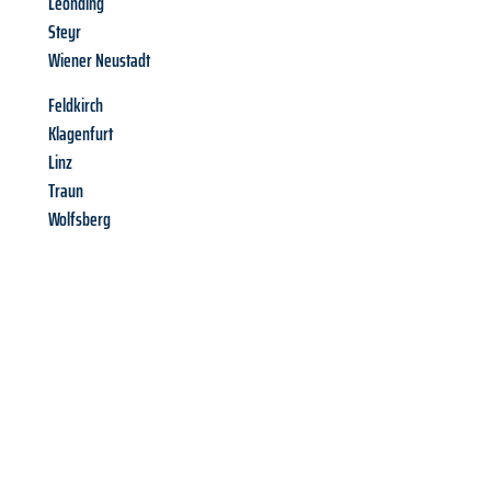
Leonding
Steyr
Wiener Neustadt
Feldkirch
Klagenfurt
Linz
Traun
Wolfsberg
Richiedi ora la tua
offerta
al
miglior
prezzo !