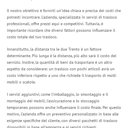
Il nostro obiettivo è fornirti un’idea chiara e precisa dei costi che
potresti incontrare. L’azienda, specializzata in servizi di trasloco
professionali, offre prezzi equi e competitivi. Tuttavia, è
importante ricordare che diversi fattori possono influenzare il
costo totale del tuo trasloco.
Innanzitutto, la distanza tra le due Trento è un fattore
determinante. Più lunga è la distanza, più alto sarà il costo del
servizio. Inoltre, la quantità di beni da trasportare è un altro
aspetto da considerare: un trasloco con pochi articoli avrà un
costo inferiore rispetto a uno che richiede il trasporto di molti
mobili o scatole.
I servizi aggiuntivi, come l’imballaggio, lo smontaggio e il
montaggio dei mobili, l’assicurazione e lo stoccaggio
temporaneo possono anche influenzare il costo finale. Per questo
motivo, l’azienda offre un preventivo personalizzato in base alle
esigenze specifiche del cliente, con diversi pacchetti di trasloco
disponibili in base all’ampiezza e ai servizi richiesti.