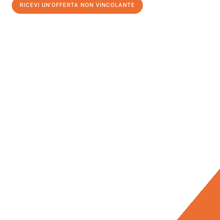
RICEVI UN'OFFERTA NON VINCOLANTE