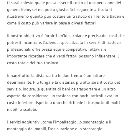
ti sarai chiesto quale possa essere il costo di un’operazione del
genere. Bene, sei nel posto giusto. Nel seguente articolo ti
illustreremo quanto può costare un trasloco da Trento a Baden e
come il costo può variare in base a diversi fattori.
Il nostro obiettivo è fornirti un’idea chiara e precisa dei costi che
potresti incontrare. L’azienda, specializzata in servizi di trasloco
professionali, offre prezzi equi e competitivi. Tuttavia, è
importante ricordare che diversi fattori possono influenzare il
costo totale del tuo trasloco.
Innanzitutto, la distanza tra le due Trento è un fattore
determinante. Più lunga è la distanza, più alto sarà il costo del
servizio. Inoltre, la quantità di beni da trasportare è un altro
aspetto da considerare: un trasloco con pochi articoli avrà un
costo inferiore rispetto a uno che richiede il trasporto di molti
mobili o scatole.
I servizi aggiuntivi, come l’imballaggio, lo smontaggio e il
montaggio dei mobili, l’assicurazione e lo stoccaggio