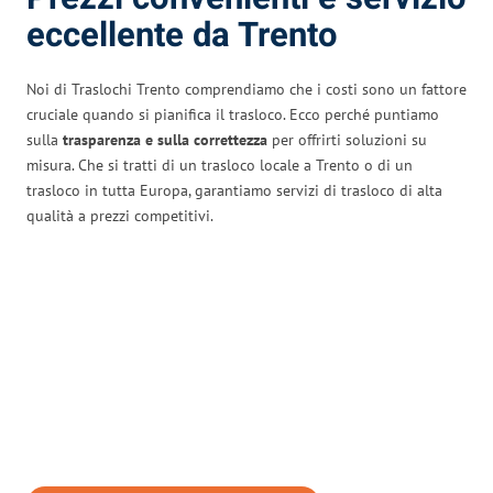
eccellente da Trento
Noi di Traslochi Trento comprendiamo che i costi sono un fattore
cruciale quando si pianifica il trasloco. Ecco perché puntiamo
sulla
trasparenza e sulla correttezza
per offrirti soluzioni su
misura. Che si tratti di un trasloco locale a Trento o di un
trasloco in tutta Europa, garantiamo servizi di trasloco di alta
qualità a prezzi competitivi.