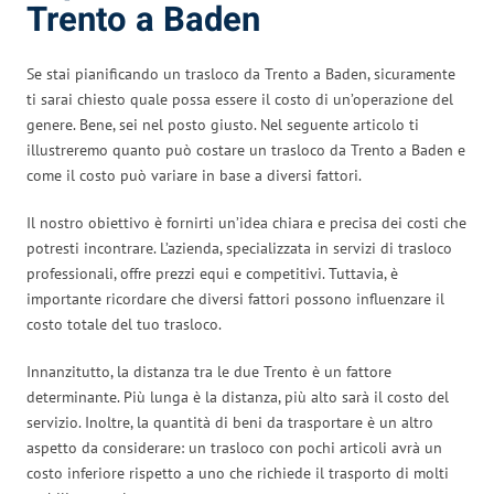
Trento a Baden
Se stai pianificando un trasloco da Trento a Baden, sicuramente
ti sarai chiesto quale possa essere il costo di un’operazione del
genere. Bene, sei nel posto giusto. Nel seguente articolo ti
illustreremo quanto può costare un trasloco da Trento a Baden e
come il costo può variare in base a diversi fattori.
Il nostro obiettivo è fornirti un’idea chiara e precisa dei costi che
potresti incontrare. L’azienda, specializzata in servizi di trasloco
professionali, offre prezzi equi e competitivi. Tuttavia, è
importante ricordare che diversi fattori possono influenzare il
costo totale del tuo trasloco.
Innanzitutto, la distanza tra le due Trento è un fattore
determinante. Più lunga è la distanza, più alto sarà il costo del
servizio. Inoltre, la quantità di beni da trasportare è un altro
aspetto da considerare: un trasloco con pochi articoli avrà un
costo inferiore rispetto a uno che richiede il trasporto di molti