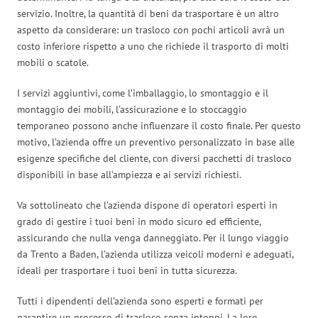
servizio. Inoltre, la quantità di beni da trasportare è un altro
aspetto da considerare: un trasloco con pochi articoli avrà un
costo inferiore rispetto a uno che richiede il trasporto di molti
mobili o scatole.
I servizi aggiuntivi, come l’imballaggio, lo smontaggio e il
montaggio dei mobili, l’assicurazione e lo stoccaggio
temporaneo possono anche influenzare il costo finale. Per questo
motivo, l’azienda offre un preventivo personalizzato in base alle
esigenze specifiche del cliente, con diversi pacchetti di trasloco
disponibili in base all’ampiezza e ai servizi richiesti.
Va sottolineato che l’azienda dispone di operatori esperti in
grado di gestire i tuoi beni in modo sicuro ed efficiente,
assicurando che nulla venga danneggiato. Per il lungo viaggio
da Trento a Baden, l’azienda utilizza veicoli moderni e adeguati,
ideali per trasportare i tuoi beni in tutta sicurezza.
Tutti i dipendenti dell’azienda sono esperti e formati per
garantire un processo di trasloco senza intoppi. La loro