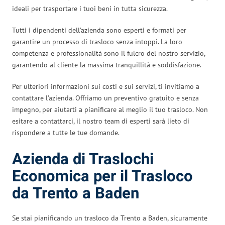
ideali per trasportare i tuoi beni in tutta sicurezza.
Tutti i dipendenti dell’azienda sono esperti e formati per
garantire un processo di trasloco senza intoppi. La loro
competenza e professionalità sono il fulcro del nostro servizio,
garantendo al cliente la massima tranquillità e soddisfazione.
Per ulteriori informazioni sui costi e sui servizi, ti invitiamo a
contattare l’azienda. Offriamo un preventivo gratuito e senza
impegno, per aiutarti a pianificare al meglio il tuo trasloco. Non
esitare a contattarci, il nostro team di esperti sarà lieto di
rispondere a tutte le tue domande.
Azienda di Traslochi
Economica per il Trasloco
da Trento a Baden
Se stai pianificando un trasloco da Trento a Baden, sicuramente