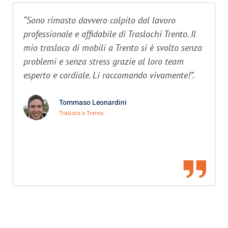
“Sono rimasto davvero colpito dal lavoro
professionale e affidabile di Traslochi Trento. Il
mio trasloco di mobili a Trento si è svolto senza
problemi e senza stress grazie al loro team
esperto e cordiale. Li raccomando vivamente!”.
Tommaso Leonardini
Trasloco a Trento