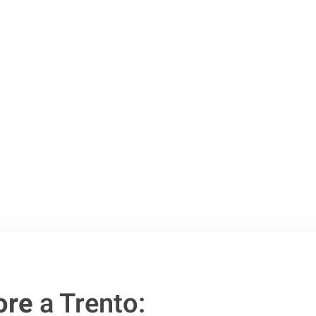
o passo verso un
ore
a Trento: