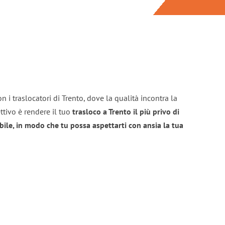
 i traslocatori di Trento, dove la qualità incontra la
ttivo è rendere il tuo
trasloco a Trento il più privo di
bile, in modo che tu possa aspettarti con ansia la tua