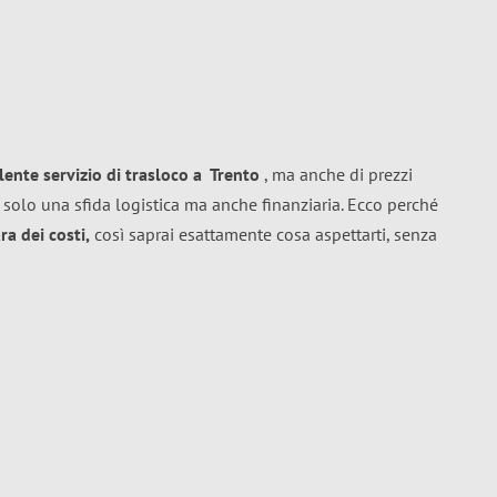
llente
servizio di trasloco
a
Trento
, ma anche di prezzi
 solo una sfida logistica ma anche finanziaria. Ecco perché
a dei costi,
così saprai esattamente cosa aspettarti, senza