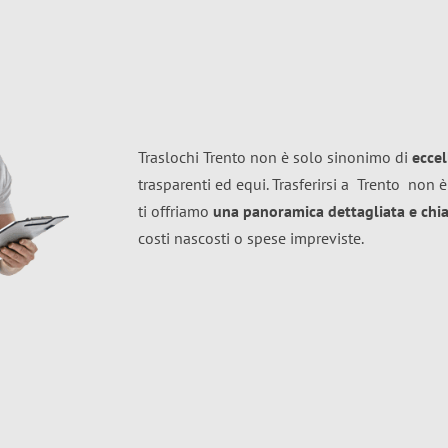
Traslochi Trento non è solo sinonimo di
ecce
trasparenti ed equi. Trasferirsi a
Trento
non è
ti offriamo
una panoramica dettagliata e chiar
costi nascosti o spese impreviste.