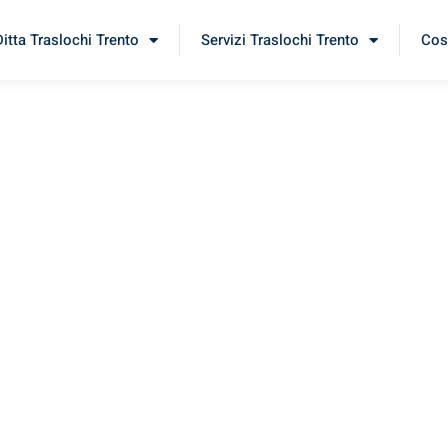
Ditta Traslochi Trento
Servizi Traslochi Trento
Cost
az
menta il nostro
servizio