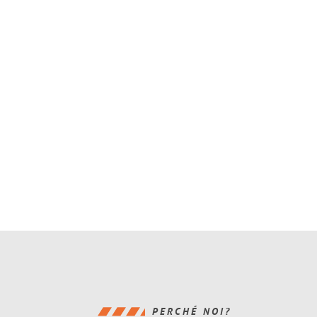
PERCHÉ NOI?