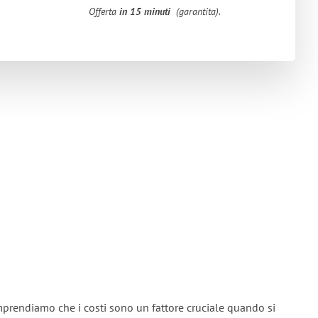
Offerta
in 15 minuti
(garantita).
mprendiamo che i costi sono un fattore cruciale quando si