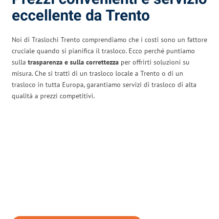
eccellente da Trento
Noi di Traslochi Trento comprendiamo che i costi sono un fattore
cruciale quando si pianifica il trasloco. Ecco perché puntiamo
sulla
trasparenza e sulla correttezza
per offrirti soluzioni su
misura. Che si tratti di un trasloco locale a Trento o di un
trasloco in tutta Europa, garantiamo servizi di trasloco di alta
qualità a prezzi competitivi.