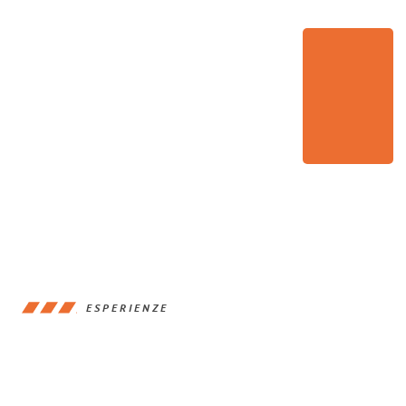
ESPERIENZE