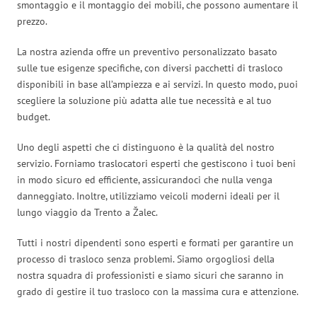
smontaggio e il montaggio dei mobili, che possono aumentare il
prezzo.
La nostra azienda offre un preventivo personalizzato basato
sulle tue esigenze specifiche, con diversi pacchetti di trasloco
disponibili in base all’ampiezza e ai servizi. In questo modo, puoi
scegliere la soluzione più adatta alle tue necessità e al tuo
budget.
Uno degli aspetti che ci distinguono è la qualità del nostro
servizio. Forniamo traslocatori esperti che gestiscono i tuoi beni
in modo sicuro ed efficiente, assicurandoci che nulla venga
danneggiato. Inoltre, utilizziamo veicoli moderni ideali per il
lungo viaggio da Trento a Žalec.
Tutti i nostri dipendenti sono esperti e formati per garantire un
processo di trasloco senza problemi. Siamo orgogliosi della
nostra squadra di professionisti e siamo sicuri che saranno in
grado di gestire il tuo trasloco con la massima cura e attenzione.