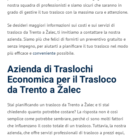
nostra squadra di professionisti e siamo sicuri che saranno in
grado di gestire il tuo trasloco con la massima cura e attenzione.
Se desideri maggiori informazioni sui costi e sui servizi di
trasloco da Trento a Žalec, ti invitiamo a contattare la nostra
azienda. Siamo più che felici di fornirti un preventivo gratuito e
senza impegno, per aiutarti a pianificare il tuo trasloco nel modo
più efficace e
conveniente
possibile.
Azienda di Traslochi
Economica per il Trasloco
da Trento a Žalec
Stai pianificando un trasloco da Trento a Žalec e ti stai
chiedendo quanto potrebbe costare? La risposta non è così
semplice come potrebbe sembrare, perché ci sono molti fattori
che influenzano il costo totale di un trasloco. Tuttavia, la nostra
azienda, che offre servizi professionali di trasloco a prezzi equi,