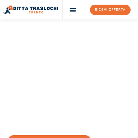
RICEVI OFFERTA
Ditta Traslochi Trento
Servizi Traslochi Trento
Costi e prezzi
TRASLOCHI TRENTO
Traslochi Trento
Žalec
Il tuo trasloco Trento Žalec può essere così facile! Sperimenta il
nostro
servizio di prima classe
e assicurati i
migliori prezzi in
Trento
.
Richiedo ora la tua offerta personalizzata e fai il primo passo
verso un trasloco senza stress a Žalec