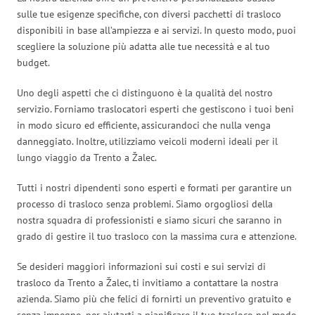
sulle tue esigenze specifiche, con diversi pacchetti di trasloco
disponibili in base all’ampiezza e ai servizi. In questo modo, puoi
scegliere la soluzione più adatta alle tue necessità e al tuo
budget.
Uno degli aspetti che ci distinguono è la qualità del nostro
servizio. Forniamo traslocatori esperti che gestiscono i tuoi beni
in modo sicuro ed efficiente, assicurandoci che nulla venga
danneggiato. Inoltre, utilizziamo veicoli moderni ideali per il
lungo viaggio da Trento a Žalec.
Tutti i nostri dipendenti sono esperti e formati per garantire un
processo di trasloco senza problemi. Siamo orgogliosi della
nostra squadra di professionisti e siamo sicuri che saranno in
grado di gestire il tuo trasloco con la massima cura e attenzione.
Se desideri maggiori informazioni sui costi e sui servizi di
trasloco da Trento a Žalec, ti invitiamo a contattare la nostra
azienda. Siamo più che felici di fornirti un preventivo gratuito e
senza impegno, per aiutarti a pianificare il tuo trasloco nel modo