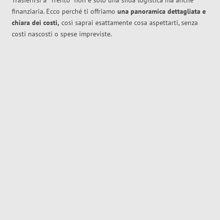
Trasferirsi a
Trento
non è solo una sfida logistica ma anche
finanziaria. Ecco perché ti offriamo
una panoramica dettagliata e
chiara dei costi,
così saprai esattamente cosa aspettarti, senza
costi nascosti o spese impreviste.