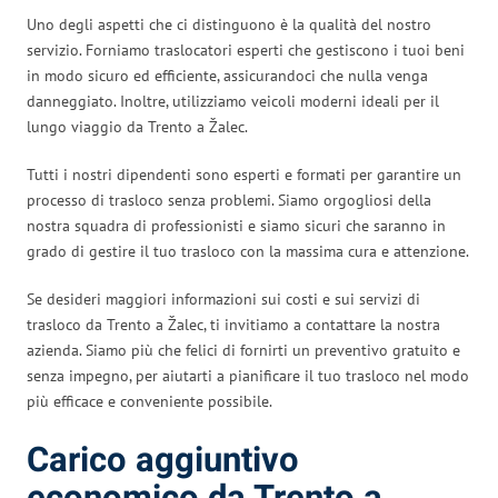
Uno degli aspetti che ci distinguono è la qualità del nostro
servizio. Forniamo traslocatori esperti che gestiscono i tuoi beni
in modo sicuro ed efficiente, assicurandoci che nulla venga
danneggiato. Inoltre, utilizziamo veicoli moderni ideali per il
lungo viaggio da Trento a Žalec.
Tutti i nostri dipendenti sono esperti e formati per garantire un
processo di trasloco senza problemi. Siamo orgogliosi della
nostra squadra di professionisti e siamo sicuri che saranno in
grado di gestire il tuo trasloco con la massima cura e attenzione.
Se desideri maggiori informazioni sui costi e sui servizi di
trasloco da Trento a Žalec, ti invitiamo a contattare la nostra
azienda. Siamo più che felici di fornirti un preventivo gratuito e
senza impegno, per aiutarti a pianificare il tuo trasloco nel modo
più efficace e conveniente possibile.
Carico aggiuntivo