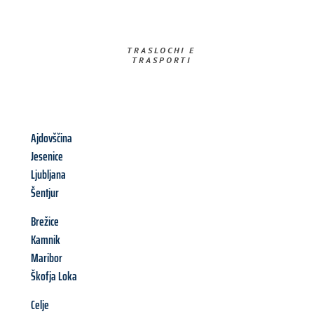
TRASLOCHI E
TRASPORTI​
Ajdovščina
Jesenice
Ljubljana
Šentjur
Brežice
Kamnik
Maribor
Škofja Loka
Celje