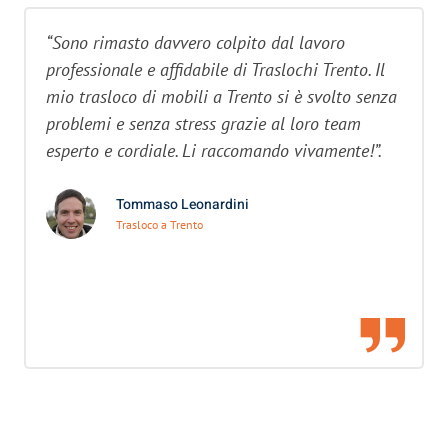
“Sono rimasto davvero colpito dal lavoro
professionale e affidabile di Traslochi Trento. Il
mio trasloco di mobili a Trento si è svolto senza
problemi e senza stress grazie al loro team
esperto e cordiale. Li raccomando vivamente!”.
Tommaso Leonardini
Trasloco a Trento