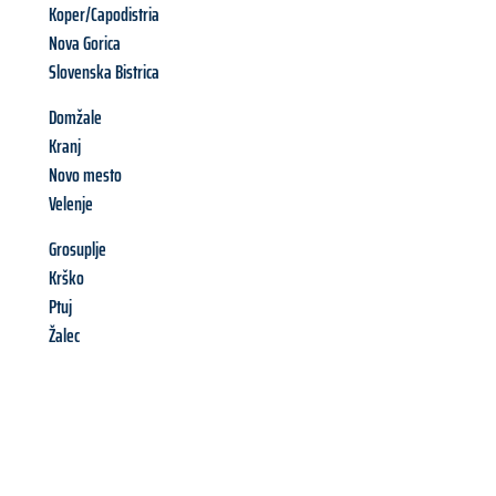
Koper/Capodistria
Nova Gorica
Slovenska Bistrica
Domžale
Kranj
Novo mesto
Velenje
Grosuplje
Krško
Ptuj
Žalec