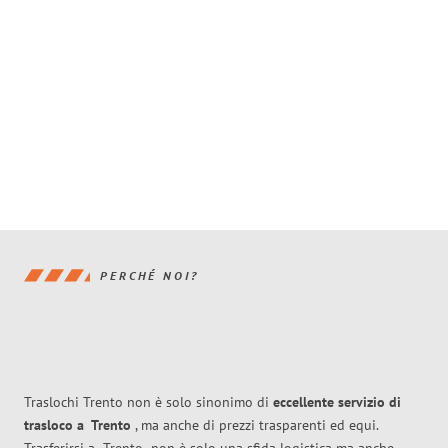
PERCHÉ NOI?
Traslochi Trento non è solo sinonimo di
eccellente
servizio di
trasloco
a
Trento
, ma anche di prezzi trasparenti ed equi.