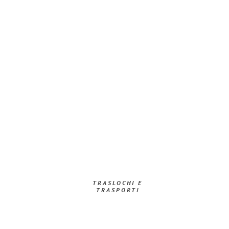
TRASLOCHI E
TRASPORTI​