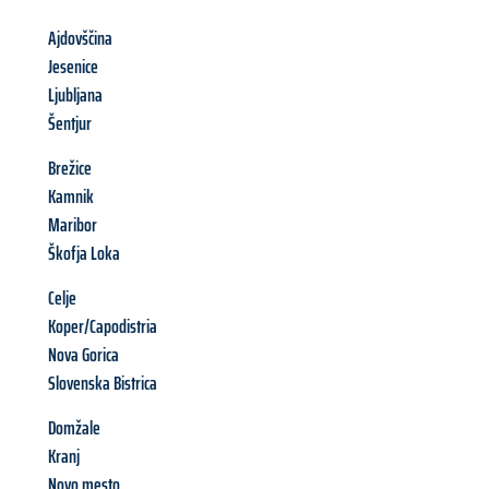
Ajdovščina
Jesenice
Ljubljana
Šentjur
Brežice
Kamnik
Maribor
Škofja Loka
Celje
Koper/Capodistria
Nova Gorica
Slovenska Bistrica
Domžale
Kranj
Novo mesto