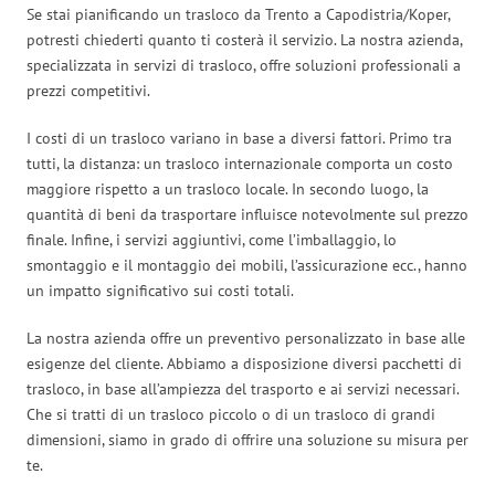
Se stai pianificando un trasloco da Trento a Capodistria/Koper,
potresti chiederti quanto ti costerà il servizio. La nostra azienda,
specializzata in servizi di trasloco, offre soluzioni professionali a
prezzi competitivi.
I costi di un trasloco variano in base a diversi fattori. Primo tra
tutti, la distanza: un trasloco internazionale comporta un costo
maggiore rispetto a un trasloco locale. In secondo luogo, la
quantità di beni da trasportare influisce notevolmente sul prezzo
finale. Infine, i servizi aggiuntivi, come l’imballaggio, lo
smontaggio e il montaggio dei mobili, l’assicurazione ecc., hanno
un impatto significativo sui costi totali.
La nostra azienda offre un preventivo personalizzato in base alle
esigenze del cliente. Abbiamo a disposizione diversi pacchetti di
trasloco, in base all’ampiezza del trasporto e ai servizi necessari.
Che si tratti di un trasloco piccolo o di un trasloco di grandi
dimensioni, siamo in grado di offrire una soluzione su misura per
te.