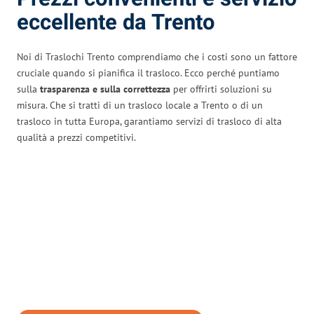
eccellente da Trento
Noi di Traslochi Trento comprendiamo che i costi sono un fattore
cruciale quando si pianifica il trasloco. Ecco perché puntiamo
sulla
trasparenza e sulla correttezza
per offrirti soluzioni su
misura. Che si tratti di un trasloco locale a Trento o di un
trasloco in tutta Europa, garantiamo servizi di trasloco di alta
qualità a prezzi competitivi.