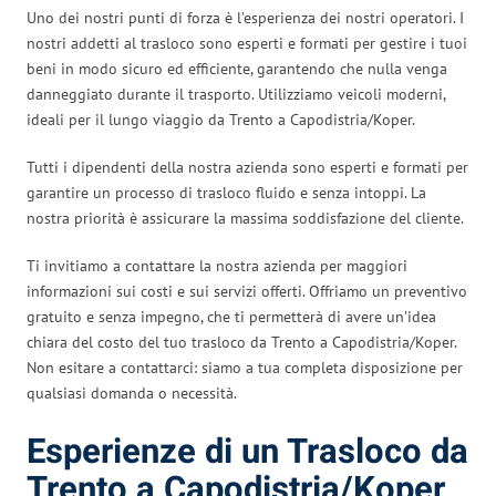
Uno dei nostri punti di forza è l’esperienza dei nostri operatori. I
nostri addetti al trasloco sono esperti e formati per gestire i tuoi
beni in modo sicuro ed efficiente, garantendo che nulla venga
danneggiato durante il trasporto. Utilizziamo veicoli moderni,
ideali per il lungo viaggio da Trento a Capodistria/Koper.
Tutti i dipendenti della nostra azienda sono esperti e formati per
garantire un processo di trasloco fluido e senza intoppi. La
nostra priorità è assicurare la massima soddisfazione del cliente.
Ti invitiamo a contattare la nostra azienda per maggiori
informazioni sui costi e sui servizi offerti. Offriamo un preventivo
gratuito e senza impegno, che ti permetterà di avere un’idea
chiara del costo del tuo trasloco da Trento a Capodistria/Koper.
Non esitare a contattarci: siamo a tua completa disposizione per
qualsiasi domanda o necessità.
Esperienze di un Trasloco da
Trento a Capodistria/Koper