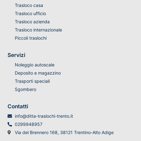
Trasloco casa
Trasloco ufficio
Trasloco azienda
Trasloco internazionale
Piccoli traslochi
Servizi
Noleggio autoscale
Deposito e magazzino
Trasporti speciali
Sgombero
Contatti
info@ditta-traslochi-trento.it
0299948957
Via del Brennero 168, 38121 Trentino-Alto Adige