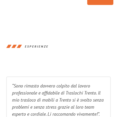
ESPERIENZE
“Sono rimasto davvero colpito dal lavoro
professionale e affidabile di Traslochi Trento. Il
mio trasloco di mobili a Trento si è svolto senza
problemi e senza stress grazie al loro team
esperto e cordiale. Li raccomando vivamente!”.