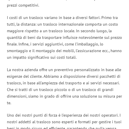
prezzi competitivi.
I costi di un trasloco variano in base a diversi fattori. Primo tra
tutti, la distanza: un trasloco internazionale comporta un costo
maggiore rispetto a un trasloco locale. In secondo luogo, la
quantità di beni da trasportare influisce notevolmente sul prezzo
finale. Infine, i servizi aggiuntivi, come l’imballaggio, lo
smontaggio e il montaggio dei mobili, l’assicurazione ecc., hanno
un impatto significativo sui costi totali.
La nostra azienda offre un preventivo personalizzato in base alle
esigenze del cliente. Abbiamo a disposizione diversi pacchetti di
trasloco, in base all’ampiezza del trasporto e ai servizi necessari.
Che si tratti di un trasloco piccolo o di un trasloco di grandi
dimensioni, siamo in grado di offrire una soluzione su misura per
te.
Uno dei nostri punti di forza è l’esperienza dei nostri operatori. I
nostri addetti al trasloco sono esperti e formati per gestire i tuoi
beni in modo sicuro ed efficiente, garantendo che nulla venga