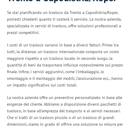
Se stai pianificando un trasloco da Trento a Capodistria/Koper,
potresti chiederti quanto ti costerà il servizio. La nostra azienda,
specializzata in servizi di trasloco, offre soluzioni professionali a
prezzi competitivi.
I costi di un trasloco variano in base a diversi fattori. Primo tra
tutti, la distanza: un trasloco internazionale comporta un costo
maggiore rispetto a un trasloco locale. In secondo luogo, la
quantità di beni da trasportare influisce notevolmente sul prezzo
finale. Infine, i servizi aggiuntivi, come l’imballaggio, lo
smontaggio e il montaggio dei mobili, l’assicurazione ecc., hanno
un impatto significativo sui costi totali.
La nostra azienda offre un preventivo personalizzato in base alle
esigenze del cliente. Abbiamo a disposizione diversi pacchetti di
trasloco, in base all’ampiezza del trasporto e ai servizi necessari.
Che si tratti di un trasloco piccolo o di un trasloco di grandi
dimensioni, siamo in grado di offrire una soluzione su misura per