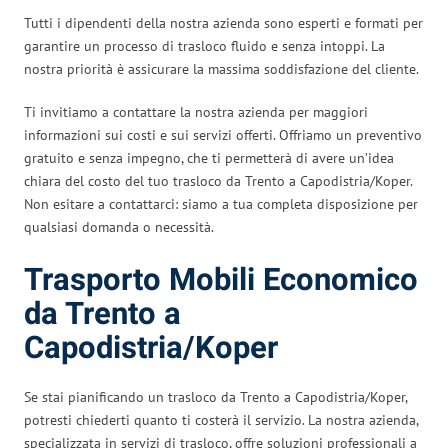
Tutti i dipendenti della nostra azienda sono esperti e formati per
garantire un processo di trasloco fluido e senza intoppi. La
nostra priorità è assicurare la massima soddisfazione del cliente.
Ti invitiamo a contattare la nostra azienda per maggiori
informazioni sui costi e sui servizi offerti. Offriamo un preventivo
gratuito e senza impegno, che ti permetterà di avere un’idea
chiara del costo del tuo trasloco da Trento a Capodistria/Koper.
Non esitare a contattarci: siamo a tua completa disposizione per
qualsiasi domanda o necessità.
Trasporto Mobili Economico
da Trento a
Capodistria/Koper
Se stai pianificando un trasloco da Trento a Capodistria/Koper,
potresti chiederti quanto ti costerà il servizio. La nostra azienda,
specializzata in servizi di trasloco, offre soluzioni professionali a