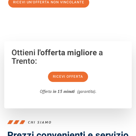
RICEVI UN'OFFERTA NON VINCOLANTE
100% non vincolante – Risposta garantita entro 15 minuti.
Ottieni
l'offerta migliore
a
Trento:
RICEVI OFFERTA
Offerta
in 15 minuti
(garantita).
CHI SIAMO
Prezzi convenienti e servizio