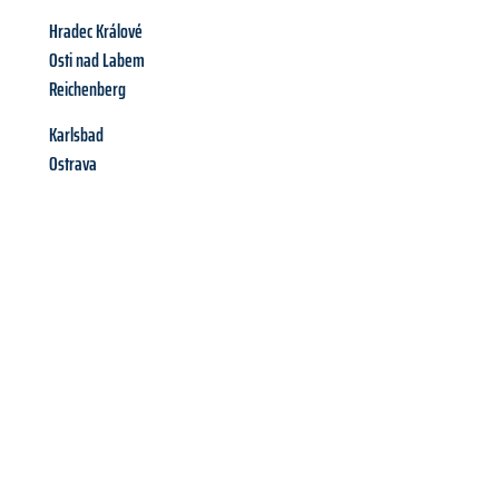
Hradec Králové
Osti nad Labem
Reichenberg
Karlsbad
Ostrava
Richiedi ora la tua
offerta
al
miglior
prezzo !
Inviateci adesso la vostra richiesta non vincolante e
assicuratevi la vostra
offerta di trasloco per le vostre esigenze