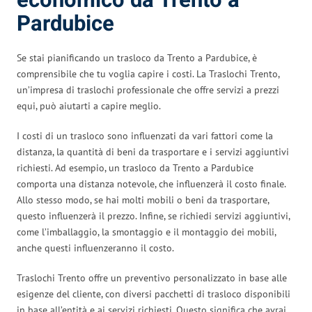
economico da Trento a
Pardubice
Se stai pianificando un trasloco da Trento a Pardubice, è
comprensibile che tu voglia capire i costi. La Traslochi Trento,
un’impresa di traslochi professionale che offre servizi a prezzi
equi, può aiutarti a capire meglio.
I costi di un trasloco sono influenzati da vari fattori come la
distanza, la quantità di beni da trasportare e i servizi aggiuntivi
richiesti. Ad esempio, un trasloco da Trento a Pardubice
comporta una distanza notevole, che influenzerà il costo finale.
Allo stesso modo, se hai molti mobili o beni da trasportare,
questo influenzerà il prezzo. Infine, se richiedi servizi aggiuntivi,
come l’imballaggio, la smontaggio e il montaggio dei mobili,
anche questi influenzeranno il costo.
Traslochi Trento offre un preventivo personalizzato in base alle
esigenze del cliente, con diversi pacchetti di trasloco disponibili
in base all’entità e ai servizi richiesti. Questo significa che avrai