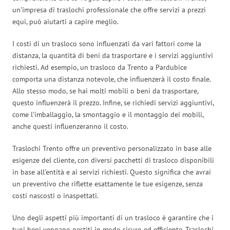
un’impresa di traslochi professionale che offre servizi a prezzi
equi, può aiutarti a capire meglio.
I costi di un trasloco sono influenzati da vari fattori come la
distanza, la quantità di beni da trasportare e i servizi aggiuntivi
richiesti. Ad esempio, un trasloco da Trento a Pardubice
comporta una distanza notevole, che influenzerà il costo finale.
Allo stesso modo, se hai molti mobili o beni da trasportare,
questo influenzerà il prezzo. Infine, se richiedi servizi aggiuntivi,
come l’imballaggio, la smontaggio e il montaggio dei mobili,
anche questi influenzeranno il costo.
Traslochi Trento offre un preventivo personalizzato in base alle
esigenze del cliente, con diversi pacchetti di trasloco disponibili
in base all’entità e ai servizi richiesti. Questo significa che avrai
un preventivo che riflette esattamente le tue esigenze, senza
costi nascosti o inaspettati.
Uno degli aspetti più importanti di un trasloco è garantire che i
tuoi beni vengano gestiti in modo sicuro ed efficiente. Traslochi