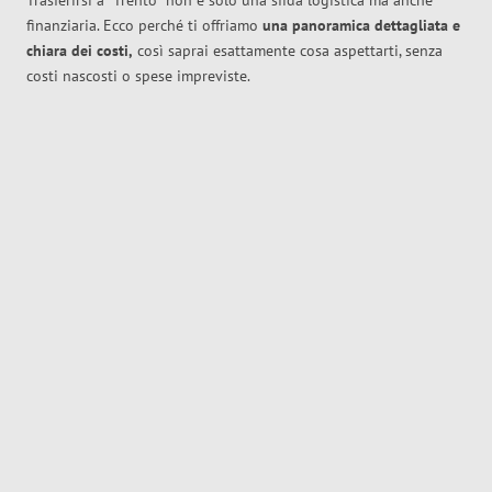
Trasferirsi a
Trento
non è solo una sfida logistica ma anche
finanziaria. Ecco perché ti offriamo
una panoramica dettagliata e
chiara dei costi,
così saprai esattamente cosa aspettarti, senza
costi nascosti o spese impreviste.