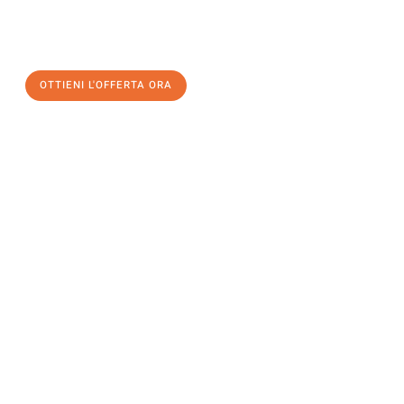
a Trento
al miglior prezzo! Approfitta dell’occasione per
un
trasloco senza stress
e con il massimo comfort:
OTTIENI L'OFFERTA ORA