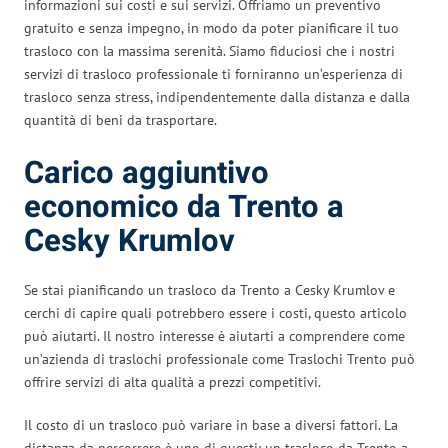
informazioni sui costi e sui servizi. Offriamo un preventivo
gratuito e senza impegno, in modo da poter pianificare il tuo
trasloco con la massima serenità. Siamo fiduciosi che i nostri
servizi di trasloco professionale ti forniranno un’esperienza di
trasloco senza stress, indipendentemente dalla distanza e dalla
quantità di beni da trasportare.
Carico aggiuntivo
economico da Trento a
Cesky Krumlov
Se stai pianificando un trasloco da Trento a Cesky Krumlov e
cerchi di capire quali potrebbero essere i costi, questo articolo
può aiutarti. Il nostro interesse è aiutarti a comprendere come
un’azienda di traslochi professionale come Traslochi Trento può
offrire servizi di alta qualità a prezzi competitivi.
Il costo di un trasloco può variare in base a diversi fattori. La
distanza da percorrere è uno di questi: un trasloco da Trento a