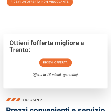
RICEVI UN'OFFERTA NON VINCOLANTE
100% non vincolante – Risposta garantita entro 15 minuti.
Ottieni
l'offerta migliore
a
Trento:
RICEVI OFFERTA
Offerta
in 15 minuti
(garantita).
CHI SIAMO
Prezzi convenienti e servizio