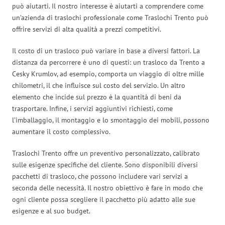
può aiutarti. Il nostro interesse è aiutarti a comprendere come
un’azienda di traslochi professionale come Traslochi Trento può
offrire servizi di alta qualità a prezzi competitivi.
Il costo di un trasloco può variare in base a diversi fattori. La
distanza da percorrere è uno di questi: un trasloco da Trento a
Cesky Krumlov, ad esempio, comporta un viaggio di oltre mille
chilometri, il che influisce sul costo del servizio. Un altro
elemento che incide sul prezzo è la quantità di beni da
trasportare. Infine, i servizi aggiuntivi richiesti, come
l’imballaggio, il montaggio e lo smontaggio dei mobili, possono
aumentare il costo complessivo.
Traslochi Trento offre un preventivo personalizzato, calibrato
sulle esigenze specifiche del cliente. Sono disponibili diversi
pacchetti di trasloco, che possono includere vari servizi a
seconda delle necessità. Il nostro obiettivo è fare in modo che
ogni cliente possa scegliere il pacchetto più adatto alle sue
esigenze e al suo budget.