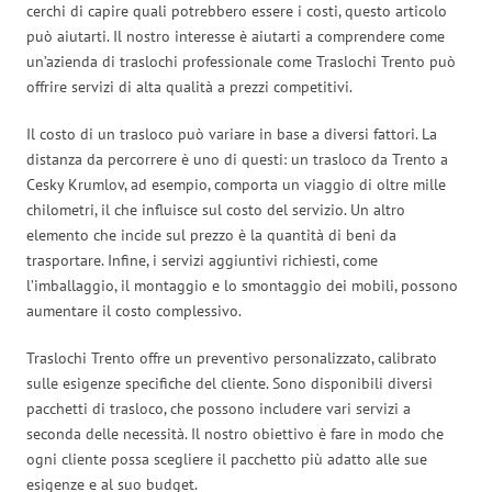
cerchi di capire quali potrebbero essere i costi, questo articolo
può aiutarti. Il nostro interesse è aiutarti a comprendere come
un’azienda di traslochi professionale come Traslochi Trento può
offrire servizi di alta qualità a prezzi competitivi.
Il costo di un trasloco può variare in base a diversi fattori. La
distanza da percorrere è uno di questi: un trasloco da Trento a
Cesky Krumlov, ad esempio, comporta un viaggio di oltre mille
chilometri, il che influisce sul costo del servizio. Un altro
elemento che incide sul prezzo è la quantità di beni da
trasportare. Infine, i servizi aggiuntivi richiesti, come
l’imballaggio, il montaggio e lo smontaggio dei mobili, possono
aumentare il costo complessivo.
Traslochi Trento offre un preventivo personalizzato, calibrato
sulle esigenze specifiche del cliente. Sono disponibili diversi
pacchetti di trasloco, che possono includere vari servizi a
seconda delle necessità. Il nostro obiettivo è fare in modo che
ogni cliente possa scegliere il pacchetto più adatto alle sue
esigenze e al suo budget.