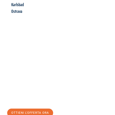
Karlsbad
Ostrava
Richiedi ora la tua
offerta
al
miglior
prezzo !
Inviateci adesso la vostra richiesta non vincolante e
assicuratevi la vostra
offerta di trasloco per le vostre esigenze
a Trento
al miglior prezzo! Approfitta dell’occasione per
un
trasloco senza stress
e con il massimo comfort:
OTTIENI L'OFFERTA ORA