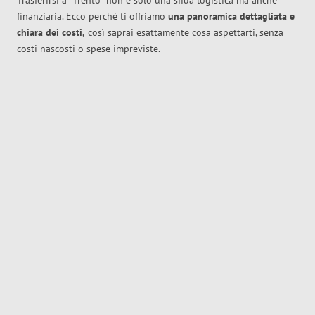
Trasferirsi a
Trento
non è solo una sfida logistica ma anche
finanziaria. Ecco perché ti offriamo
una panoramica dettagliata e
chiara dei costi,
così saprai esattamente cosa aspettarti, senza
costi nascosti o spese impreviste.