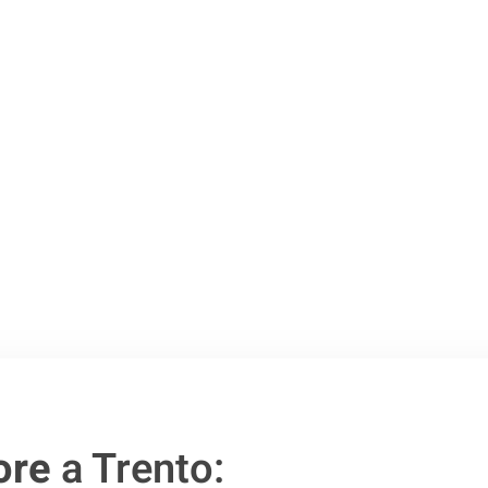
Trento
.
o passo verso un
ore
a Trento: