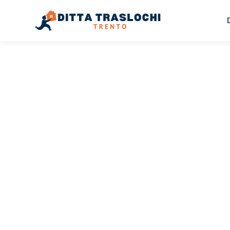
TRASLOCHI TRENTO
Traslochi
Trento
Be
Il tuo trasloco Trento Bergen può essere così facile! Spe