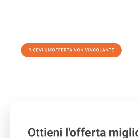
servizio di prima classe
e assicurati i
migliori prezzi in 
Richiedo ora la tua offerta personalizzata e fai il prim
trasloco senza stress a Bergen
RICEVI UN'OFFERTA NON VINCOLANTE
100% non vincolante – Risposta garantita entro 15 minuti.
Ottieni
l'offerta migli