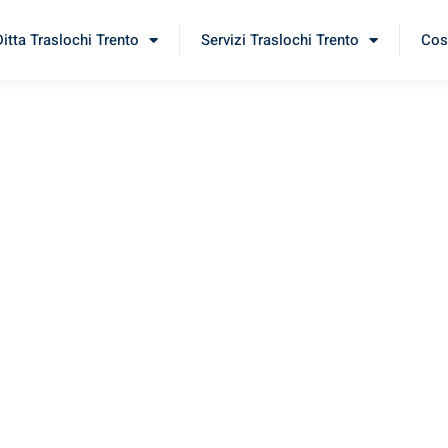
Ditta Traslochi Trento
Servizi Traslochi Trento
Cost
rgen
rimenta il nostro