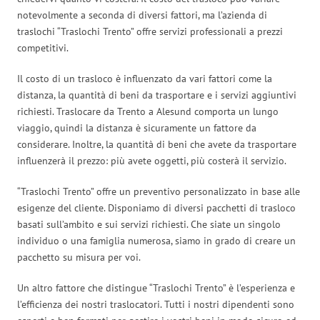
notevolmente a seconda di diversi fattori, ma l’azienda di
traslochi “Traslochi Trento” offre servizi professionali a prezzi
competitivi.
Il costo di un trasloco è influenzato da vari fattori come la
distanza, la quantità di beni da trasportare e i servizi aggiuntivi
richiesti. Traslocare da Trento a Alesund comporta un lungo
viaggio, quindi la distanza è sicuramente un fattore da
considerare. Inoltre, la quantità di beni che avete da trasportare
influenzerà il prezzo: più avete oggetti, più costerà il servizio.
“Traslochi Trento” offre un preventivo personalizzato in base alle
esigenze del cliente. Disponiamo di diversi pacchetti di trasloco
basati sull’ambito e sui servizi richiesti. Che siate un singolo
individuo o una famiglia numerosa, siamo in grado di creare un
pacchetto su misura per voi.
Un altro fattore che distingue “Traslochi Trento” è l’esperienza e
l’efficienza dei nostri traslocatori. Tutti i nostri dipendenti sono