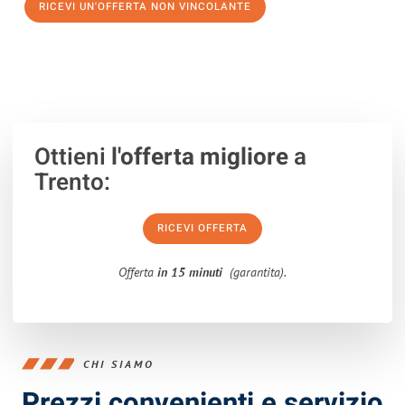
RICEVI UN'OFFERTA NON VINCOLANTE
100% non vincolante – Risposta garantita entro 15 minuti.
Ottieni
l'offerta migliore
a
Trento:
RICEVI OFFERTA
Offerta
in 15 minuti
(garantita).
CHI SIAMO
Prezzi convenienti e servizio