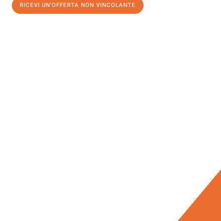
RICEVI UN'OFFERTA NON VINCOLANTE