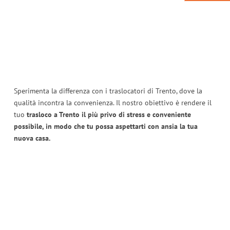
Sperimenta la differenza con i traslocatori di Trento, dove la
qualità incontra la convenienza. Il nostro obiettivo è rendere il
tuo
trasloco a Trento il più privo di stress e conveniente
possibile, in modo che tu possa aspettarti con ansia la tua
nuova casa.