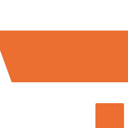
Traslochi Trento in numeri: