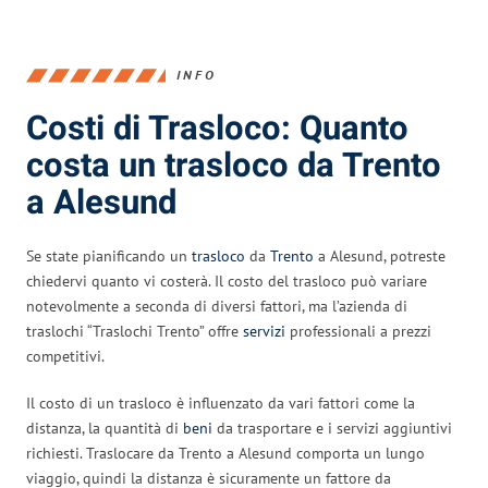
INFO
Costi di Trasloco: Quanto
costa un trasloco da Trento
a Alesund
Se state pianificando un
trasloco
da
Trento
a Alesund, potreste
chiedervi quanto vi costerà. Il costo del trasloco può variare
notevolmente a seconda di diversi fattori, ma l’azienda di
traslochi “Traslochi Trento” offre
servizi
professionali a prezzi
competitivi.
Il costo di un trasloco è influenzato da vari fattori come la
distanza, la quantità di
beni
da trasportare e i servizi aggiuntivi
richiesti. Traslocare da Trento a Alesund comporta un lungo
viaggio, quindi la distanza è sicuramente un fattore da