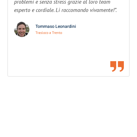
problemi e senza stress grazie al loro team
esperto e cordiale. Li raccomando vivamente!”.
Tommaso Leonardini
Trasloco a Trento